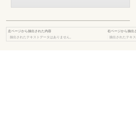
左ページから抽出された内容
右ページから抽出
抽出されたテキストデータはありません。
抽出されたテキス