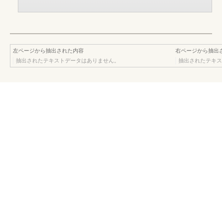
左ページから抽出された内容
右ページから抽出
抽出されたテキストデータはありません。
抽出されたテキス