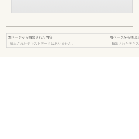
左ページから抽出された内容
右ページから抽出
抽出されたテキストデータはありません。
抽出されたテキス