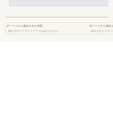
左ページから抽出された内容
右ページから抽出
抽出されたテキストデータはありません。
抽出されたテキス