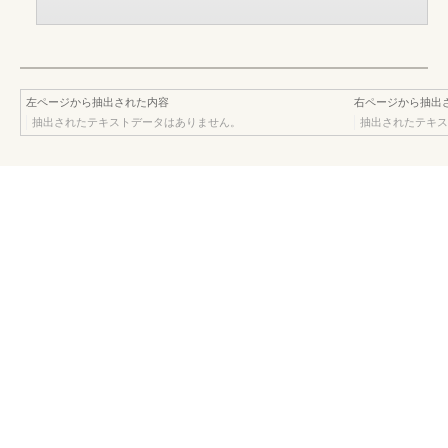
左ページから抽出された内容
右ページから抽出
抽出されたテキストデータはありません。
抽出されたテキス