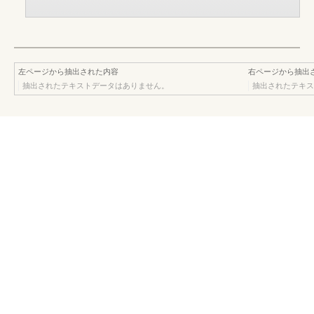
左ページから抽出された内容
右ページから抽出
抽出されたテキストデータはありません。
抽出されたテキス