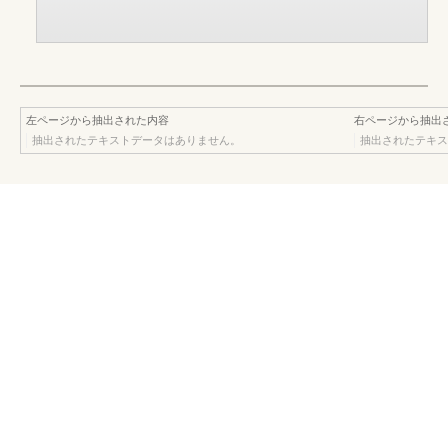
左ページから抽出された内容
右ページから抽出
抽出されたテキストデータはありません。
抽出されたテキス