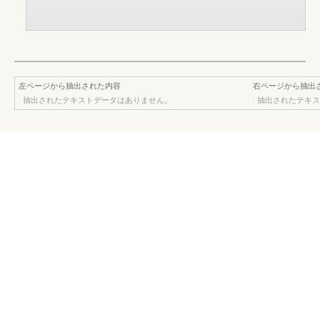
左ページから抽出された内容
右ページから抽出
抽出されたテキストデータはありません。
抽出されたテキス