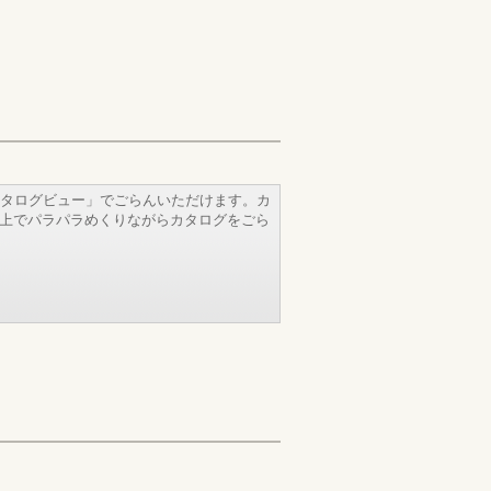
タログビュー」でごらんいただけます。カ
b上でパラパラめくりながらカタログをごら