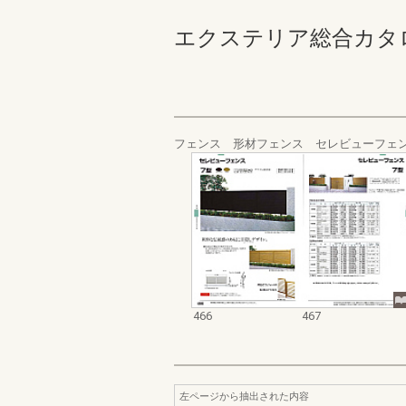
エクステリア総合カタログ_20
フェンス 形材フェンス セレビューフェ
466
467
左ページから抽出された内容