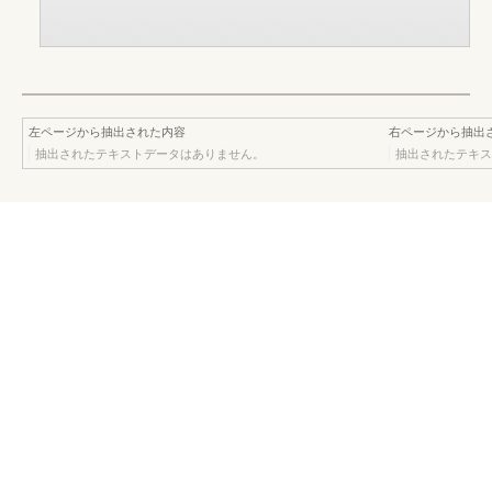
左ページから抽出された内容
右ページから抽出
抽出されたテキストデータはありません。
抽出されたテキス