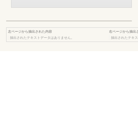
左ページから抽出された内容
右ページから抽出
抽出されたテキストデータはありません。
抽出されたテキス