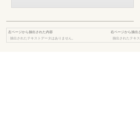
左ページから抽出された内容
右ページから抽出
抽出されたテキストデータはありません。
抽出されたテキス