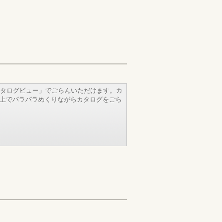
タログビュー」でごらんいただけます。カ
b上でパラパラめくりながらカタログをごら