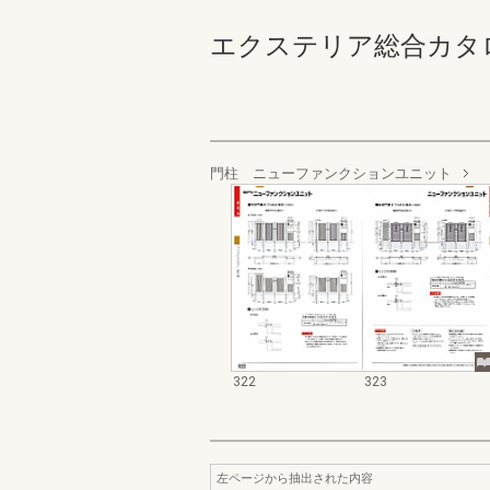
エクステリア総合カタログ_20
門柱 ニューファンクションユニット
322
323
左ページから抽出された内容