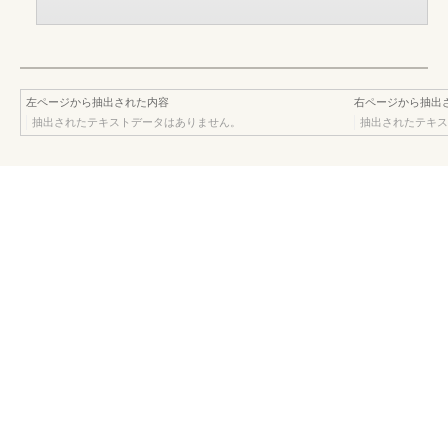
左ページから抽出された内容
右ページから抽出
抽出されたテキストデータはありません。
抽出されたテキス