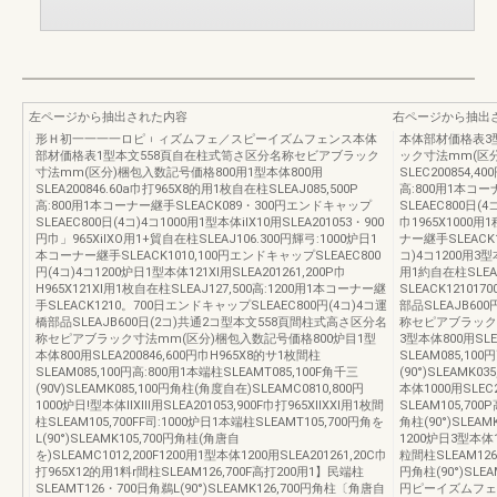
左ページから抽出された内容
右ページから抽出
形Ｈ初一一一一ロピ︲ィズムフェ／スピーイズムフェンス本体
本体部材価格表3
部材価格表1型本文558頁自在柱式笥さ区分名称セビアブラック
ック寸法mm(区分
寸法mm(区分)梱包入数記号価格800用1型本体800用
SLEC200854,4
SLEA200846.60a巾打965X8的用1枚自在柱SLEAJ085,500P
高:800用1本コー
高:800用1本コーナー継手SLEACK089・300円エンドキャップ
SLEAEC800日(4
SLEAEC800日(4コ)4コ1000用1型本体ilX10用SLEA201053・900
巾1965X1000用
円巾」965XilXO用1+貿自在柱SLEAJ106.300円輝弓:1000炉日1
ナー継手SLEACK1
本コーナー継手SLEACK1010,100円エンドキャップSLEAEC800
コ)4コ1200用3型本
円(4コ)4コ1200炉日1型本体121Xl用SLEA201261,200P巾
用1約自在柱SLEA
H965X121Xl用1枚自在柱SLEAJ127,500高:1200用1本コーナー継
SLEACK12101
手SLEACK1210。700日エンドキャップSLEAEC800円(4コ)4コ運
部品SLEAJB60
橋部品SLEAJB600日(2コ)共通2コ型本文558頁間柱式高さ区分名
称セピアブラック
称セピアブラック寸法mm(区分)梱包入数記号価格800炉目1型
3型本体800用SLEC
本体800用SLEA200846,600円巾H965X8的サ1枚間柱
SLEAM085,10
SLEAM085,100円高:800用1本端柱SLEAMT085,100F角千三
(90°)SLEAMK0
(90V)SLEAMK085,100円角柱(角度自在)SLEAMC0810,800円
本体1000用SLEC20
1000炉日!型本体llXlll用SLEA201053,900F巾打965XllXXl用1枚間
SLEAM105,700
柱SLEAM105,700FF司:1000炉日1本端柱SLEAMT105,700円角を
角柱(90°)SLEAM
L(90°)SLEAMK105,700円角桂(角唐自
1200炉日3型本体12
を)SLEAMC1012,200F1200用1型本体1200用SLEA201261,20C巾
粒間柱SLEAM126,
打965X12的用1料r間柱SLEAM126,700F高打200用1】民端柱
円角柱(90°)SLEA
SLEAMT126・700日角鵜L(90°)SLEAMK126,700円角柱〔角唐自
円ピーイズムフェ