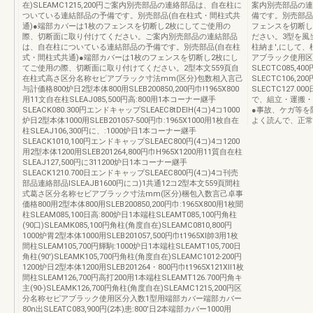
在)SLEAMC1215,200円ご案内別売部品の連絡部品は、自在柱に
案内別売部品の連
ついている連結部品の予備です。別売部品(自在柱式・間柱式共
備です。別売部品
通)●端部カバーは1枚のフェンスを切断し2枚にしてご使用の
フェンスを切断し
際、切断面に取り付けてください。ご案内別売部品の連結部品
ださい。3型を風
は、自在柱についている連結部品の予備です。別売部品(自在柱
柱納ま',にして
式・間柱式共通)●端部カバーは1枚のフェンスを切断し2枚にし
アブラック使用区
てご使用の際、切断面に取り付けてください。2型本文559頁自
SLECTC085,4
在柱式高さ区分名称セピアブラック寸法mm(区分)包数相入言己
SLECTC106,2
与計価格800炉日2型本体800用SLEB200850,200円巾!1965X800
SLECTC127.
用11文自在柱SLEAJ085,500円高:800用1本コーナー継手
で、組立・運搬・
SLEACK080.300円エンドキャップSLEAEC8tDEIH(4コ)4コ1000
●事故、ケガ等を
炉日2型本体1000用SLEB201057‐500円巾:1965X1000用1枚自在
よく読んで、正常
柱SLEAJ106,300円に、:1000炉日1本コーナー継手
SLEACK1010,100円エンドキャップSLEAEC800円(4コ)4コ1200
用2型本体1200用SLEB201264,800円巾H965X1200用11質自在柱
SLEAJ127,500円に311200炉日1本コーナー継手
SLEACK1210.700日エンドキャップSLEAEC800円(4コ)4コ刊売
部品連絡部品ISLEAJB1600円にコ)1共通12コ2型本文559頁間柱
式葛さ区分名称セビアブラック寸法mm(区分)梱包入数言己卓事
価格800用2型本体800用SLEB200850,200円巾:1965X800用1枚聞
柱SLEAM085,100日高:800炉日1本端柱SLEAMT085,100円角柱
(90口)SLEAMK085,100円角柱(角度自在)SLEAMC0810,800円
1000炉胃2型本体1000用SLEB201057,500円巾t1965Xl帥3用1枚
間柱SLEAM105,700円輝駒:1000炉日1本端柱SLEAMT105,700日
角柱(90')SLEAMK105,700円角柱(角度自在)SLEAMC1012‐200円
1200炉日2型本体1200用SLEB201264・800円巾t1965X121Xll1枚
間柱SLEAM126,700円高打200用1本端柱SLEAMT126.700円角キ
主(90‐)SLEAMK126,700円角柱(角度自在)SLEAMC1215,200円区
分名称セピアブラック使用区分入数1型用端部カバー端部カバー
80n出SLEATC083,900円(2本)患:800'日2本端部カバー1000用