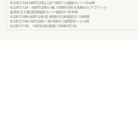
SLEATC104,300円(2本)に訪:1000ドロ端部カバー12∞用
SLEATC124・500円(2本)た軸:1200炉日区分名称セピアブラック
使用区分入数2型用端部カバー端部力′-81Xl用
SLEBTC084,400P(2本)呂:800炉日2本端部力′-1000用
SLEBTC104,7001(2本)一高1000ナロ鰐部功′―りm田
SLEBTC12S。100日(2本)混島:1200炉日154