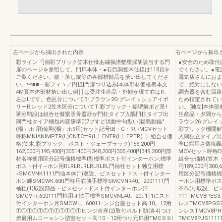
左ページから抽出された内容
右ページから抽出
彩ライン『]個彩ブリック笠木仕様あ繍操譜蟹艦採胡該当する門
●安全のため取付
扉のベージを参照して、門扉本体・●石目調笠木仕様は118頁を
でください。●電
ご覧ください。錠・落し錠等の各部材部品を拾い出してくださ
電気店さんにおま
い。︼■■一彩フィヽ／円担[門扉つり込み]本体部材価格表本文
で、絶対にしない
4M頁本体部材拾い出し例￨￨は受注生産品・外観か現て右はR、
調光器を含む回路
左はLです。色区分についてB:ブラウン2G:グレイッシュアイボ
ため指定されてい
リーR:レッド2笠木区分についてT:彩ブリック・稲堺解ポど景1
い。[独立]本体
署分鞘設は組合せ擬繋照骨器器が門柱タイプ入隅門柱タイブ出
生産品・夕隅から
隅門柱タイア梱包内容篠準0(7プすど供動中句型い(楊島動錨°
ラウン26:グレイ
(楊」ホ'用)仙剛(楊」ホ9用)セット記号tB・G・RいMCVセット
彩ブリック柵開解
呼称MNlANlMPTR(L)CNTCttR(L〕ENTR(L〕EPTR(L〕組合せ価
入隅独立タイプ出
格(笠木,彩ブリック、ポスト・ジェーブラック)155,200円
準L)鍔用さ偽塊轟
162,000円195,400円3051400円348,200円305,400円349,200円部
MCVセット呼称DNT
材名称使用区分記号価格標準I型標準ポスト付インターホン,標準
組合せ価格(笠木
ポスト付イ―ホン用RLRLRLRLRLRLRL門袖柱セット独立用標
円189,000円300
=SMCVNK1111門仙本体(1)取説、ビスセットドスト付インター
用区分記号価格標
ホン輝SMCWK.60tl門柱用右勝手標準SMCVNR40。2001111門
ーホン用標準ポスト付
袖柱(1)取説部品・ビスセットドスト付インターホン汗
不作(り取説、ビス
SMCVrR.600111門柱用オ怯手標準SMCVNL40。20tl1￨1にスト
111TMCV8PES
付インターホン月SMCWL。60011=ンジ台座セット高:10。12用
レスTMCV8PG
①①①①①①①①①①①①ヒンジ台座(2)取付ボルト類(各4)つけ
ンレスTMCV8PHS
焼最用ムローゃンン型室セット高:10・12用つり元扉用TMC①①I
TMCV8PJS11