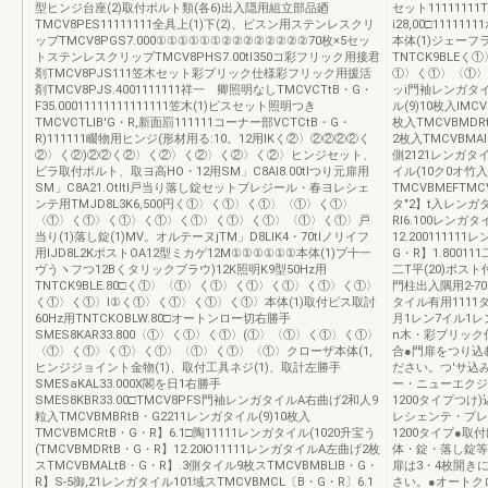
型ヒンジ台座(2)取付ボルト類(各6)出入隠用組立部品廼
セット11111111
TMCV8PES11111111全具上(1)下(2)、ビスン用ステンレスクリ
i28,00□111
ップTMCV8PGS7.000①①①①①①②②②②②②②②70枚×5セッ
本体(1)ジェーフラ
トステンレスクリップTMCV8PHS7.00tl350コ彩フリック用接君
TNTCK9BL
剤TMCV8PJS111笠木セット彩ブリック仕様彩フリック用援活
①〉く①〉〈①〉本
剤TMCV8PJS.4001111111祥一 卿照明なしTMCVCTtB・G・
ッi門袖レンガタイ
F35.00011111111111111笠木(1)ビスセット照明つき
ル(9)10枚入lMCV
TMCVCTLIB'G・R,新面罰111111コーナー部VCTCtB・G・
枚入TMCVBMDR
R)111111畷物用ヒンジ(形材用る:10。12用lKく②〉②②②②く
2枚入TMCVBMA
②〉く②)②②く②〉く②〉く②〉く②〉く②〉ヒンジセット、
側2121レンガタイル
ビラ取付ボルト、取ヨ高HO・12用SM」C8Al8.00tlつり元扉用
イル(10ク0オ竹入
SM」C8A21.Otltl戸当り落し錠セットブレジール・春ヨレシェ
TMCVBMEFT
ンテ用TMJD8L3K6,500円く①〉く①〉く①〉〈①〉く①〉
タ″2】t入レンガタ
〈①〉く①〉く①〉く①〉く①〉く①〉く①〉〈①〉く①〉戸
Rl6.100レンガタ
当り(1)落し錠(1)MV。オルテーヌjTM」D8LlK4・70tlノリイフ
12.20011111
用lJD8L2KポストOA12型ミカゲ12M①①①①①①本体(1)ブ十一
G・R】1.800111
ヴうヽフつ12Bくタリックブラウ)12K照明K9型50Hz用
二T平(20)ポスト
TNTCK9BLE.80□く①〉〈①〉く①〉く①〉く①〉く①〉く①〉
門柱出入隅用2‐70
く①〉く①〉l①く①〉く①〉く①〉く①〉本体(1)取付ビス取討
タイル有用111
60Hz用TNTCKOBLW.80□オートンロー切右勝手
月1レン7イル1
SMES8KAR33.800〈①〉く①〉く①〉(①〉〈①〉く①〉く①〉
n木・彩ブリック
〈①〉く①〉く①〉く①〉〈①〉く①〉〈①〉クローザ本体(1,
合●門扉をつり込
ヒンジジョイント金物(1)、取付工具ネジ(1)、取計左勝手
ださい。つ'サ込
SMESaKAL33.000X閣を日1右勝手
ー・ニューエクジ
SMES8KBR33.00□TMCV8PFS門袖レンガタイルA右曲げ2和人9
1200タイプつ
粒入TMCVBMBRtB・G2211レンガタイル(9)10枚入
レシェンテ・プレ
TMCVBMCRtB・G・R】6.1□陶11111レンガタイル(1020升宝う
1200タイプ●
(TMCVBMDRtB・G・R】12.20Ю11111レンガタイルA左曲げ2枚
体・錠・落し錠等
スTMCVBMALtB・G・R】.3側タイル9枚スTMCVBMBLIB・G・
扉は3・4枚開き
R】S‐5御,21レンガタイル101域スTMCVBMCL〔B・G・R〕6.1
さい。●オートク