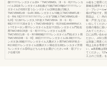
側111111レンガタイル20+『TMCVBMDL〔B・G・R)111レンカ
ル錠をご使用くだ
rイル202弁7レンガタイルB右曲げ10粒TMCVB‖Gr1111111レン
新峻岳(標準タイ
ガタイル(1020汁宜う(レンガタイル(20B左曲げ2枚入
ジ・プレジール●
TMCVBMELtB・GoRl.300レンガタイル10枚入TMCVBMFLIB・
様の門仙です。照
G・Rl6.10□111111t111t111レンガタ″20枚スTMCVBMGLtB・
部品は、く〉内の
G,R】12.2611レンガタ,101攻スTMCVBHA〔B・G・R)・
錠・戸当',など
80□111111120オ文うヽTMCVBHB(B'G・R)3160□4449899ポス
い出してください
ト1寸ターホン用11レンガタイル主出11222レンガタイル門柱右
仕様の場合に拾い
用TMCVBSCR(B・G・R}11111レンガタイル左用
入れてください。
TMCVBSCLIB・G・RI18800砲11111レンガタイル門柱ポスト用
口にお問い合わせ
TMCVBSDIB・G・R】.00日111111レンガタイル26.00□1111レ
ださい。JiSlコ
ンガタ26.00砲1111レンガタイル入隅ポスト用TMCVBSFIB,G・
は別途ご用意くだ
Rl2.00日11レンガタイル担隅ポスト帰右日3,00□レンカタイ芹用
明は上向き専用で
1レンガタイル⑤印はどちらかをお選びくださいn木・彩ブリッ
い。●表莉略は部
ク仕様120
てくださぃ。12
工上のご注意」を