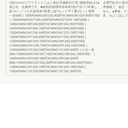
×高)mmセピアフラックこはく色記号価格言己李￨価格⑤錠はG●
き用門柱式11直付
扉は右・左兼用です。■相包内容標準扉本体1枚戸当'り1本落し
準価格で、組立・
錠1セットつり元扉本体1枚落し錠1セット平丁番2セット標準
せん。●事故、ケ
一扉600)く10004SMNS061032,400円4CMNS061029,400円700)
意」をよく読んで
く10004SMNS071036.600円4CMNS071033.100円800)く
10004SMNS081040,800円4CMNS081036,900円900)く
10004SMNS091044,700円4CMNS001040,500円600)く
12004SMNS061236.600円4CMNS061233,100円700)く
12004SMNS071240,800円4CMNS071236,900円800)く
12004SMNS0812441700円4CMNS081240,500円900)
(12004SMNS091248,700円4CMNS091244,100円000)く
12004SMNS101254,500円4CMNS1012491400円つり元一扉
800×10004SMNC081047,100円4CMNC081042,700円900〉く
10004SMNC0910501300円4CMNC091045,600円
800×12004SMNC031250,300円4CMNC081245,600円900)く
12004SMNC091254,100円4CMNC091249,100円000)く
12004SMNC101259,900円4CMNC101254,300円92