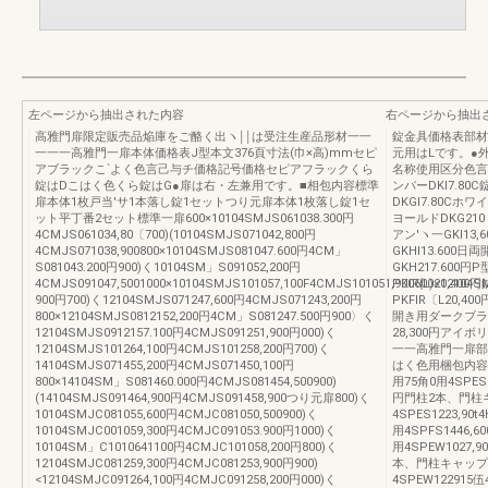
左ページから抽出された内容
右ページから抽出
高雅門扉限定販売品焔庫をご酪く出ヽ￨￨は受注生産品形材一一
錠金具価格表部材
一一一高雅門一扉本体価格表J型本文376頁寸法(巾×高)mmセピ
元用はLです。●
アブラックこ`よく色言己与チ価格記号価格セピアフラックくら
名称使用区分色言
錠はDこはく色くら錠はG●扉は右・左兼用です。■相包内容標準
ンバーDKl7.8
扉本体1枚戸当'サ1本落し錠1セットつり元扉本体1枚落し錠1セ
DKGl7.80Cホワ
ット平丁番2セット標準一扉600×10104SMJS061038.300円
ヨールドDKG210
4CMJS061034,80〔700)(10104SMJS071042,800円
アン′ヽ一GKl1
4CMJS071038,900800×10104SMJS081047.600円4CM」
GKHl13.600
S081043.200円900)く10104SM」S091052,200円
GKH217.60
4CMJS091047,5001000×10104SMJS101057,100F4CMJS101051,900600×12104S
PKlR{L)20,
900円700)く12104SMJS071247,600円4CMJS071243,200円
PKFlR〔L20,4
800×12104SMJS0812152,200円4CM」S081247.500円900〉く
開き用ダークブラウン
12104SMJS0912157.100円4CMJS091251,900円000)く
28,300円アイボ
12104SMJS101264,100円4CMJS101258,200円700)く
一一高雅門一扉部
14104SMJS071455,200円4CMJS071450,100円
はく色用梱包内容
800×14104SM」S081460.000円4CMJS081454,500900)
用75角0用4SPES1
(14104SMJS091464,900円4CMJS091458,900つり元扉800)く
円門柱2本、門柱
10104SMJC081055,600円4CMJC081050,500900)く
4SPES1223,90t
10104SMJC001059,300円4CMJC091053.900円1000)く
用4SPFS1446,60
10104SM」C1010641100円4CMJC101058,200円800)く
用4SPEW1027,9
12104SMJC081259,300円4CMJC081253,900円900)
本、門柱キャップ
<12104SMJC091264,100円4CMJC091258,200円000)く
4SPEW122915伍