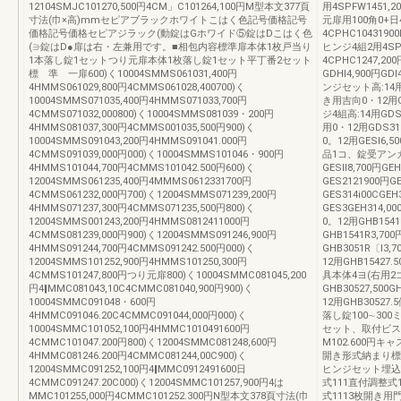
12104SMJC101270,500円4CM」C101264,100円M型本文377頁
用4SPFW1451,2
寸法(巾×高)mmセピアブラックホワイトこはく色記号価格記号
元扉用100角0+日4S
価格記号価格セピアジラック(動錠はGホワイド⑤錠はDこはく色
4CPHC10431
(∋錠はD●扉は右・左兼用です。■相包内容標準扉本体1枚戸当り
ヒンジ4組2用4SPH
1本落し錠1セットつり元扉本体1枚落し錠1セット平丁番2セット
4CPHC1247,2
標 準 一扉600)く10004SMMS061031,400円
GDHl4,900円
4HMMS061029,800円4CMMS061028,400700)く
ンジセット高:14用GD
10004SMMS071035,400円4HMMS071033,700円
き用吉向0・12用GD
4CMMS071032,000800)く10004SMMS081039・200円
ジ4組高:14用GDS
4HMMS081037,300円4CMMS001035,500円900)く
用0・12用GDS31
10004SMMS091043,200円4HMMS091041.000円
0。12用GESl6,5
4CMMS091039,000円000)く10004SMMS101046・900円
品1コ、錠受アン
4HMMS101044,700円4CMMS101042.500円600)く
GESll8,700円G
12004SMMS061235,400円4MMMS0612331700円
GES2121900円G
4CMMS061232,000円700)く12004SMMS071239,200円
GES314i00CG
4HMMS071237,300円4CMMS071235,500円800)く
GES3GEH314,
12004SMMS001243,200円4HMMS0812411000円
0。12用GHB1541R
4CMMS081239,000円900)く12004SMMS091246,900円
GHB1541R3,70
4HMMS091244,700円4CMMS091242.500円000)く
GHB3051R〔l3
12004SMMS101252,900円4HMMS101250,300円
12用GHB15427.
4CMMS101247,800円つり元扉800)く10004SMMC081045,200
具本体4ヨ(右用2
円4‖MMC081043,10C4CMMC081040,900円900)く
GHB30527,500
10004SMMC091048・600円
12用GHB30527.
4HMMC091046.20C4CMMC091044,000円000)く
落し錠100∼300ミ
10004SMMC101052,100円4HMMC1010491600円
セット、取付ビスキャ
4CMMC101047.200円800)く12004SMMC081248,600円
M102.600円
4HMMC081246.200円4CMMC081244,00C900)く
開き形式納まり標
12004SMMC091252,100円4‖MMC0912491600日
ヒンジセット埋込
4CMMC091247.20C000)く12004SMMC101257,900円4は
式111直付調整式
MMC101255,000円4CMMC101252.300円N型本文378頁寸法(巾
式1113枚開き用