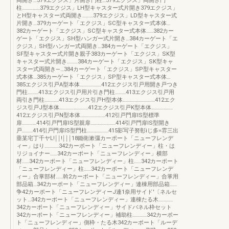
両開き…379エクジス」片開き門柱…379エクジス」両開き門
柱……………379エクジス」LH型キャスター式片開き379エクジス」
とH型キャスター式両開き………379エクジス」LD型キャスター式
片開き…379カーゲート「エクジス」SC型キャスター式本体…
382カーゲート「エクジス」SC型キャスター式本体……382カー
ゲート「エクジス」SH型ハンガー式片開き…384カーゲート「エ
クジス」SH型ハンガー式両開き…384カーゲート「エクジス」
SF型キャスター式片開き親子383カーゲート「エクジス」SK型
キャスター式片開き………384カーゲート「エクジス」SK型キャ
スター式両開き―…384カーゲート「エクジス」SP型キャスター
式本体…385カーゲート「エクジス」SP型キャスター式本体…
385エクジス引戸A型本体………………412エクジス引戸用開き戸つき
門柱………413エクジス引戸用片引き門柱………413エクジス引戸用
両引き門柱…………413エクジス引戸H型本体………………………412エク
ジス引戸J型本体……………………412エクジス引戸K型本体………………
412エクジス引戸N型本体…………………412引戸門扉lS型標準
扉…………414引戸門扉lS型親扉…………………414引戸門扉lS型開き
戸………414引戸門扉lS型門柱………………415影写子努彰iじ多=雰三出
垂某宅丁千ヤL!￨￨!￨￨￨18鋤衛漱彊カーポート「ニューフレンデ
ィー」はり…………342カーポート「ニューフレンディー」柱・は
リジョイナー……342カーポート「ニューフレンディー」横部
材……342カーポート「ニューフレンディー」柱……342カーポート
「ニューフレンディー」柱……342カーポート「ニューフレンデ
ィー」合掌部材……斡2カーポート「ニューフレンディー」合掌用
部品箱…342カーポート「ニューフレンディー」連棟用部品箱……
争42カーポート「ニューフレンディーJ連1奈用サイド′〔ネルセ
ット…342カーポート「ニューフレンディー」連棟たる木…………
342カーポート「ニューフレンディー」サイドバネル枠セット
342カーポート「ニューフレンディー」補助柱…………342カーポー
ト「ニューフレンディー」側枠・たる木342カーポート「ルーデ