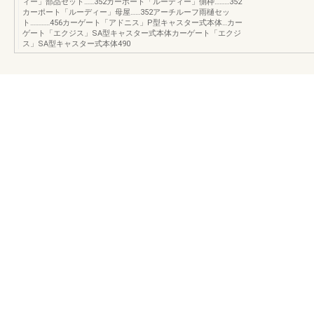
ィー」部品セット……352カーポート「ルーディー」側枠………352
カーポート「ルーディー」母屋……352アーチルーフ雨樋セッ
ト…………456カーゲート「アドニス」P型キャスター式本体…カー
ゲート「エクジス」SA型キャスター式本体カーゲート「エクジ
ス」SA型キャスター式本体490