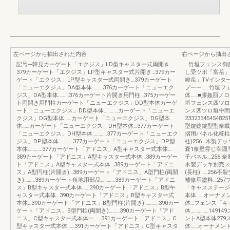
左ページから抽出された内容
右ページから抽出
記号―韓見カーゲート「エクジス」LD型キャスター式両開き……
…竹垣フェンス御
379カーゲート「エクジス」LP型キャスター式片開き…379カー
し受ツポ「富岳」
ゲート「エクジス」LP型キャスター式両開き…379カーゲート
峻岳」TVインタ
「ニューエクジス」DA型本体………376カーゲート「ニューエク
プーー……竹垣フ
ジス」DA型本体………376カーゲート片開き用門柱…375カーゲー
体……■膠姦罰ノロ
ト両開き用門柱カーゲート「ニューエクジス」DD型本体カーゲ
垣フェンス四ツロ垣
ート「ニューエクジス」DD型本体…………カーゲート「ニューエ
ンス四ツロ垣中間
クジス」DG型本体……カーゲート「ニューエクジス」DG型本
23323345454825
体……カーゲート「ニューエクジス」DH型本体…377カーゲート
型錠錠錠型型奈載ヨじ
「ニューエクジス」DH型本体…………377カーゲート「ニューエク
摺用パネル化粧柱2
ジス」DP型本体…………377カーゲート「ニューエクジス」DP型
柱)256…木製デッ
本体…………377カーゲート「アドニス」A型キャスター式本体…
嚢1奈壁雰じ宰隠'
389カーゲート「アドニス」A型キャスター式本体…389カーゲー
子バネル…256!奈
ト「アドニス」A型キャスター式本体…389カーゲート「アドニ
木製デッキ別売ス
ス」A型円柱(片開き)…389カーゲート「アドニス」A型門柱(両開
(長柱)……256不
き)………389カーゲート角地用部品…………389カーゲート「アドニ
補修用塗料…25
ス」B型キャスター式本体……390カーゲート「アドニス」B型午
「キャスステージ
ャスター式本体…390カーゲート「アドニス」B型キャスター式
本体……オーナメ
本体…390カーゲート「アドニス」B型門柱(片開き)…………390カー
体…フェンス「キ
ケート「アドニス」B型門柱(両開き)………390カーゲート「アド
体……………1491
ニス」C型キャスター式本体一……391カーゲート「アドニス」C
ントA型本体27
型キャスター式本体……391カーゲート「アドニス」C型キャスタ
体……オーナメント