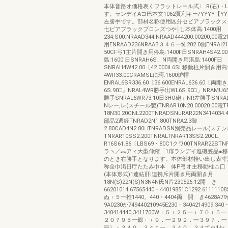
本体音路オ価格表くフラットレール式〉.R(右)・L
す。ランデイAヨ巴本文1062頁利キー/YYYY【Y
左勝手です。部材名称使用区分セビアブラックス
七ビアブラックブロンズつや￨し本体高:1400用
234.S00:NRAAD344:NRAAD444200.00200,00電2
用ENRAAD236NRAAB３４６一怖202.0側ENRAl216
50CF弓1主片開き用停島:1400F日SNRAH4S42.0
島:1600'日SNRAH6S」N両開き用湛島:1400F日
SNRAH4W42.00〔42.000iL6SL移動柱片開き用
4WR33.00CRAMSLに珂:1600炉帽
ENRAL6SR336.60〔36.600ENRAL636.60〔両開
6S.90□』NRAL4WR勝手出WL6S.90□」NRAMU6
勝手SNRAL6WR73.10日3HO砲」NR左勝手SNRAL
Nレー,レ(スチール製)TNRAR10N20.00020.00電TP
18N30.20CNL2200TNRADSNuRAR22N341403
部品2週経TNRAD2N1.800TNRA2.3御
2.80CAD4N2.80□TNRADSN別売品レール(ステ
TNRAR10SS2.200TNRALTNRAR13SS2.20CL、
R16S61.86〔LBS69・80C1クワ00TNRAR22STNR
ラヽ／︻アィ大型伸縮「1扉ランデイ進磯笠品●移
のとき右勝手となります。本体部材拾い出し表寸
称全巾渇日庁たたみ巾本 体P弓オ主移動柱△口
(本体形式)1連結肝i連携斥片開き用両開き月
18N(S)22N(S)N3N4N氏N片230526.12開 き
66201014.67565440・44019851C1292.6111110
ぬ︲５一推1440。440・4404両 開 き4628A79
9A0230か749440210945E230・3404214909.340
340414440,3411700W︲５︲２５一︲７０︲
２０７９５一郷︲︲９．一２９２．一３９７．一
冊］・３４０．３４ｔ一。３４０，３４てｍ1か