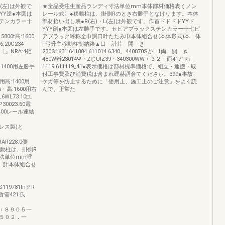
(左)は外観で
★全品受注生産品ランディ寸法単位mm本体部材価格表くノン
YYY逆●本図は
レール式〉●移動柱は、掛側Rのとき右勝手となけります。本体
テンカラー十
部材拾い出し表●R(右)・L(左)は外観です。作首ドドドドYYド
YYY剖●本図は左勝手です。セビアブラックステンカラー十七ピ
15800t高:1600
アブラック呼称全巾謁口叶たたみ巾本体組合せ(本体形式)本 体
,20C234‐
F弓升主移動柱制納跡▲口 計片 開 き
0〔』NRA:4拒
230S1631.641804.611014.6340。440870SかLl1両 開 き
480W辮23014Ψ・ZじUIZ39・340300WW︲３２︲而4171R』
高:1400用左勝手
1119.611119_41●表示価格は部材標準価格で、組立・運搬・取
付工事費及び消費税は含まれ硬赫語倉てくださぃ。399●事故、
き用高:1400用
ケガ等を防止するために「使用上、施工上のご注意」をよく読
5・高:1600用右
んで、正常た
6WL73.10□」
30023.60電
4.400レール連結
ンレス製)と
AR228.0側
動柱は、掛側R
法単位mm呼
 計本体組合せ
8S119781lnクR
食需421.氏
・
５一︲８９０５一
５０２．一