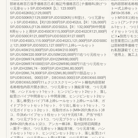
部材名称言己張手価格言己卓￨格記号価格言己￨チ価格RL掛け'つ
包内容部材名称相
り元扉セットSPJDD450KR【L〕123.000円
トー式上枠セット
SPJDD452KR(L)129,000円
(M10×35:8本
SPJDD500KR(1129,000FSPJDD502KR(りRl堂け。つり冗尿セ
ットM10:8コ)
ットSPJDD450UL【R)120.000円SPJDD452UL【R〕126,000円
ニット(アンテナ
SPJDD500UL(F126.000SPJDD502UL【R〕132,000円Rl中間扉
ル1セット、つり
R用セットと用SPJDD450CR115,000円SPJDD452CR121,000円
イドセットつり元
SPJDD500CR121,000円SPUDD502CR127.000円
ビス●別売リモコ
11SPJDD450CL115.000円SPJDD452CL121,000円SPJDD500C
社営業窓口にお問い
と121,000FSPJDD502CL127.000円11上枠レールセット
は部材標準価格で
SPJDU45W210,000円SPJDU45W210.000円
れ私獣謙範てくだ
SPJDU50W220.000FSPJDU50W220,000円11右つり元柱セット
「使用上、施工上
SPJDH20WR74,000円SPJDH22WR80,000円
SPJDH20WR741000日SPJDH22WR80,000円11左つり元柱セッ
トSPJDH20WL74・000円SPJDH22WL80,000円
SPJDH20WL74,000FSPJDH22WL80,000円11部品セット
SPUDBOXl65。000日SP」DBOXl65.000日SPJDBOXl65.000円
SPJDBOXl65,000円11ェクジススクリーンゲート梱包内容部材
名称相包内容片開き掛け。つり元扉セット施錠扉1枚、つり元扉
1枚、ハンドルセット1セット、ヒンジピンセット2セット、落し
錠受けパイプ中間扉セット中間扉2枚、ヒンジピンセット2セッ
ト、落し棒受けパイプ1本上枠レールセット上枠レール1本、ガ
イドブラケットセット1セット、ケリ出し板セット1セット、つ
り元ガイドセット2セット、柱取付ボルト(M8×20六角ボルト)8
コ、巾決めパイプセット柱セットつけサ元柱1本、戸当'サ柱1
本、つり元ブラケット1コ、つり元ブラケット取付ボルト
(M8×20六角ボルト)2コ、アンカー棒2本、取付説明召両開き
︵親子︶掛け。つり元扉セット施錠扉1枚、つり元扉1枚、ハン
ドルセット1セット、ヒンジピンセット2セット、落し鉦受けパ
イア受け。つり元扉セット受け扉1枚、つり元扉1枚、ハンドル