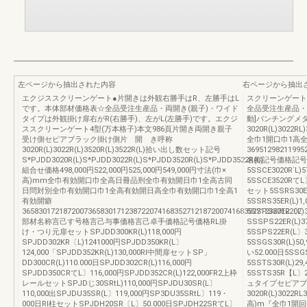
左ページから抽出された内容
右ページから抽出
エクジススクリーンゲート●片開きは外観右勝手はR、左勝手はL
スクリーンゲート
です。本体部材価格表☆全品受注生産品・両開き(親子)・ワイド
全品受注生産品・
タイプは外観掛け扉右がR(右勝手)、左がL(左勝手)です。エクジ
動]バンチングメ
ススクリーンゲート4型(万本格子)本文986頁片開き両開き親子
3020R(L)3022
受け側セピアブラック掛け側片 開 き呼称
全巾1開口巾1高
3020R(L)3022R(L)3520R(L)3522R(L)拾い出し数セット記号
36951298211995
S*PJDD3020R(L)S*PJDD3022R(L)S*PJDD3520R(L)S*PJDD3522R(L)
名称記号価格記号
組合せ価格498,000円522,000円525,000円549,000円寸法(巾×
5SSCE3020R`L)
高)mm全巾有効開口巾全高日冊品刑全巾有効開日巾1全高古同
5SSCE3520RてL
日問対別全巾有効開口巾1全高有効開日高全巾有効開口巾1全高1
セット5SSRS30ER(
有効開癖
5SSRS35ER(L)1
36583017218720073658301712387220741683527121872007416835271238712207
5SSPS20ER〔L)3
部材名称言己す号格言己与事価格言己卓手価格記号価格RL掛
SSSPS22ER(L)3
け・つり元扉セットSPJDD300KR(L)118,000円
5SSPS22ER(L
SPJDD302KR〔L)1241000円SPJDD350KR(L〕
5SSGS30R(L)5
124,000「SPJDD352KR(L)130,000Rl中間扉セットSP」
い52.000日5SS
DD300CR(L)110.000日SPJDD302CR(L)116,000円
5SSTS30R(L)29
SPJDD350CRてL〕116,000円SPJDD352CR(L)122,000FR2上枠
5SSTS35R【L〕2
レールセットSPJDじ30SRtL)110,000円SPJDU30SR(L〕
ュタイプセピアブ
110,000出SPJDU35SR(L〕119,000円SP3DU35SRtL〕119・
3020R(L)3022R
000日Rl柱セットSPJDH20SR〔L〕50.000日SPJDH22SRてL〕
高)m『全巾1開