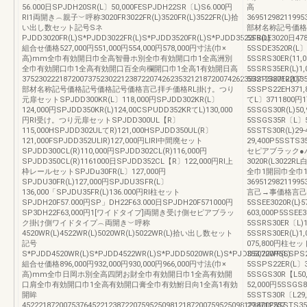
56.000日SPJDH20SR(L〕50,000FESPJDH22SR〔L)S6.000円
高
Rl1両開き︵親子︶呼称3020FR3022FR(L)3520FR(L)3522FR(L)拾
36951298211995
い出し数セット記号Sネ
部材名称記号価格
PJDD3020FR(L)S*PJDD3022FR(L)S*PJDD3520FR(L)S*PJDD3522FR(L)
5SSDE3020日478
組合せ価格527,000円551,000円554,000円578,000円寸法(巾×
5SSDE3520R(L
高)mm全巾有効開日巾全高智冊ホ別全巾有効開口巾1全高洲別
5SSRS30ER(11,0
全巾有効開口巾1全高有効開口百全向欄開口巾1全高1有効開日高
5SSRS35ER(L)1
37523022218720073752302212387220742623532121872007426235321238712207
5SSPS20ER(L)3
部材名称記号価格記号価格記号価格言己拝チ価格RL掛け。つり
5SSPS22EH371
元扉セットSPJDD300KR(L〕118,000円SPJDD302KR(L〕
てL〕3711800
124,000円SPJDD350KR(L)124,00CSPUDD352KRてL)130,000
5SSGS30R(L)50
円Rl受け。つり元扉セットSPJDD300UL【R〕
5SSGS35R〔L〕5
115,000HSPJDD302ULてR)121,000HSPJDD350UL(R〕
5SSTS30R(L)29
121,000FSPJDD352ULIR)127,000円LlRl中間廃セット
29,400P5SST
SPJDD300CL(R)110,000円SPJDD302CL(R)116,000円
セピアブラック●
SPJDD350CL(R)1161000日SPJDD352CL【R〕122,000円Rl上
3020R(L3022R
枠レールセットSPJDu30FR(L〕127,000円
全巾1開回巾全巾
SPJDU30FR(L)127,000円SPJDU3SFR(L〕
3695129821199
136,000「SPJDU35FR(L)136.000円Rl柱セット
言己→事価格言己
SPJDH20F57.000円SP」DH22F63.000日SPJDH20F571000円
5SSEE3020R(L}
SP3DH22F63,000円1[ワイドタイプ]両開き受け側セピアブラッ
603,000P5SSEE
ク掛け側ワイドタイプ︵両開き︶呼称
5SSRS30ER〔L)
4520WR(L)4522WR(L)5020WR(L)5022WR(L)拾い出し数セット
5SSRS30ER(L)1,
記号
075,800円柱セッ
S*PJDD4520WR(L)S*PJDD4522WR(L)S*PJDD5020WR(L)S*PJDD5022WR(L)
353,700P5SSPS
組合せ価格896,000円932,000円930,000円966,000円寸法(巾×
5SSPS22ER(L
高)mm全巾日岡ホ別全高四閉お財全巾有効開日巾1全高有効開
5SSGS30R【L50,
口肩全巾有効開口巾1全高有効開口膏全巾有効鮒日向1全高1有効
52,000円5SSG
開眸
5SSTS30R〔L29,
4522218720075376452212387220759525098121872007595250981238712207
29,400F5SS