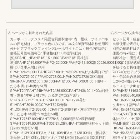
左ページから抽出された内容
右ページから抽出
カーポートェクジス々陪面含到部材価樺1表・屋根・サイドパネ
セット記号・組合せ
ルの押え材は、ブラック色のみです。本文926頁部材名称使用区
ル板使用で表示し
分セビアブラックファイングレーホワイトこはく梱包内容記号
別売の補助柱は含
価格記号価格価格己1手価格柱16.OC標準柱(共
使用の時●柱は、
挽)SPAHPllHPAHP18115・50CCPAHP181長柱(共
補助柱は、固定式
通)SPAHP2419.000FPAHP2420.000HPAHP2418,50025,00026,00031,0001】
58用は、収納式
厳はり２本入間口24用
を続けると長柱使
SPAHD2426.00tlFPAHD2427.00□HPAHD24D24よ',2本間口27炉
24+24(セピアブ
SPAHD2727.00てFPAHD2728.00□HPAHD27D2726.OtXl間日
号・色背面合掌興行5
30FSPAMD3032,00〔39,000FPAHD30CPAHD3031.00〔側枠・
口24+24間回27
たる木胡口24×奥行51用
ルースモークiBセッ
SPAHT24FPAHT24IHPAHT2436.000CPAHT2436.00〔=00□則枠
S*PA‖H5451463
右・左各1本甲え材8本、たる木6本コ27×囚行
PAHH4858540,0
51SPAHT27271HPAHT2743.00〔CPAHT27×母行
PAHH605861
51IHPAHT3046.00CCPAHT304X母待
ク:Bセット記号組合せ
41.tXXHPAHT24838.00〔CPAHT248側枠右・左各1本押え材9
PAHH5451475,5
本、たる木7本聞□27X室行58用
58554,500円Ftt
SPAHT27847.000HPAHT27845,,2,000聞回30×理行58用
体)ホワイト:H(
SPAHT30849.00tlFPAHT308iSl.tXl砲HPAHT308奥行材セット間
PAMH範51423,00
日2Ⅲ27X奥行51用
HttPAHH605149
SPAHL5139.0011FPAML5141.008HPAML5138.00tl前・後枠各1
PAHH5458561,
本母屋(L51用)3本(L58用)4オたて樋1本(長35∞)間日卸X奥行51
根)ライトブロン