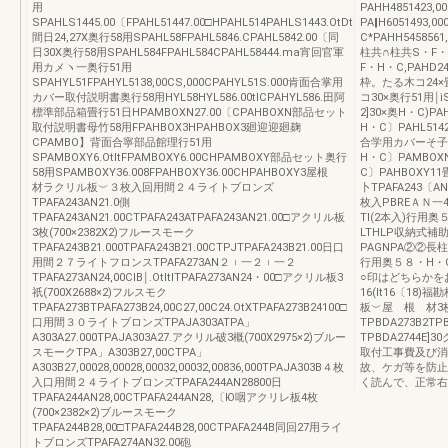
用
PAHH4851423,
SPAHLS1445.00〔FPAHL51447.00□HPAHL514PAHLS1443.OtDtl
PA‖H6051493,0
間日24,27X奥行58用SPAHL58FPAHL5846.CPAHL5842.00〔同
C*PAHH545856
日30X奥行58用SPAHL584FPAHL584CPAHL58444.ma宵回官軍
柱共∩柱共S・F・
用カメヽ一奥行51用
F・H・C,PAHD2
SPAHYL51FPAHYL5138,00CS,000CPAHYL51S.000肯面合掌用
枠。たる木コ24×畳
カバー取付説明書奥行58用HYL58HYL586.00tlCPAHYL586.田阿
コ30×奥行51用￨
標準部品箱畳行51日HPAMBOXN27.00〔CPAHBOXN部品セット
2]30×奥H・C)P
取付説明書母竹58用FPAHBOX3HPAHBOX3廻迎迎廻麹
H・C〕PAHL5142
CPAMBO】背面合寧部品館理行51用
合学用カバーそ子51
SPAMBOXY6.OtltFPAMBOXY6.00CHPAMBOXY部品セット奥行
H・C〕PAMBOX
58用SPAMBOXY36.008FPAHBOXY36.00CHPAHBOXY3屋根
C〕PAHBOXY1
材ラクリル板︶３枚入回用間２４ライトブロンズ
卜TPAFA243〔A
TPAFA243AN21.0側
枚入PBREＡＮ一4
TPAFA243AN21.00CTPAFA243ATPAFA243AN21.00□アクリル板
TI(2本入)行用
3枚(700×2382X2)フルースモーク
LTHLP収納式補
TPAFA243B21.000TPAFA243B21.00CTPJTPAFA243B21.00日口
PAGNPA②②長柱
用間２７ライトフロンスTPAFA273AN２︲一２︲一２
行用奥５８・H・C)
TPAFA273AN24,00CIB￨.OtltlTPAFA273AN24・00□アクリル板3
○印はどちらかをお
祇(700X2688×2)フルスモク
16(lt16〔1
TPAFA273BTPAFA273B24,00C27,00C24.OtXTPAFA273B24100□
板︶屋 根 材3枚入
口用間３０ライトブロンズTPAJA303ATPA」
TPBDA273B2TP
A303A27.000TPAJA303A27.アクリル破3概(700X2975×2)ブルー
TPBDA2744
スモークTPA」A303B27,00CTPA」
取付工事費及び消
A303B27,00028,00028,00032,00032,00836,000TPAJA303B４枚
故、ケガ等を防止
入口用間２４ライトブロンズTPAFA244AN28800日
く読んで、正常右
TPAFA244AN28,00CTPAFA244AN28,〔Ю咽アクリレ板4枚
(700×2382×2)ブルースモーク
TPAFA244B28,00□TPAFA244B28,00CTPAFA244B同回27用ライ
トブロンズTPAFA274AN32.00砲