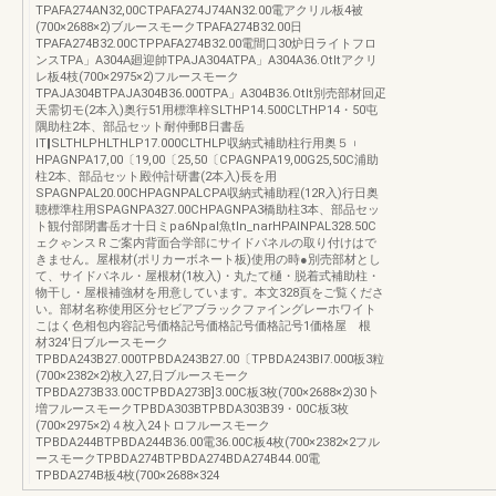
TPAFA274AN32,00CTPAFA274J74AN32.00電アクリル板4被
(700×2688×2)ブルースモークTPAFA274B32.00日
TPAFA274B32.00CTPPAFA274B32.00電間口30炉日ライトフロ
ンスTPA」A304A廻迎帥TPAJA304ATPA」A304A36.Otltアクリ
レ板4枝(700×2975×2)フルースモーク
TPAJA304BTPAJA304B36.000TPA」A304B36.Otlt別売部材回疋
天需切モ(2本入)奥行51用標準梓SLTHP14.500CLTHP14・50屯
隅助柱2本、部品セット耐仲郵B日書岳
lT‖SLTHLPHLTHLP17.000CLTHLP収納式補助柱行用奥５︲
HPAGNPA17,00〔19,00〔25,50〔CPAGNPA19,00G25,50C浦助
柱2本、部品セット殿仲計研書(2本入)長を用
SPAGNPAL20.00CHPAGNPALCPA収納式補助程(12R入)行日奥
聴標準柱用SPAGNPA327.00CHPAGNPA3橋助柱3本、部品セッ
ト観付部閉書岳オ十日ミpa6Npal魚tln_narHPAINPAL328.50C
ェクゃンスＲご案内背面合学部にサイドパネルの取り付けはで
きません。屋根材(ポリカーボネート板)使用の時●別売部材とし
て、サイドパネル・屋根材(1枚入)・丸たて樋・脱着式補助柱・
物干し・屋根補強材を用意しています。本文328頁をご覧くださ
い。部材名称使用区分セビアブラックファイングレーホワイト
こはく色相包内容記号価格記号価格記号価格記号1価格屋 根
材324'日ブルースモーク
TPBDA243B27.000TPBDA243B27.00〔TPBDA243BI7.000板3粒
(700×2382×2)枚入27,日ブルースモーク
TPBDA273B33.00CTPBDA273B]3.00C板3枚(700×2688×2)30卜
増フルースモークTPBDA303BTPBDA303B39・00C板3枚
(700×2975×2)４枚入24トロフルースモーク
TPBDA244BTPBDA244B36.00電36.00C板4枚(700×2382×2フル
ースモークTPBDA274BTPBDA274BDA274B44.00電
TPBDA274B板4枚(700×2688×324