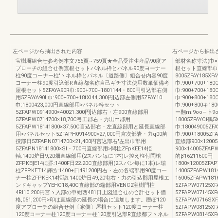
左ページから抽出された内容
右ページから抽出
宝樹塀組合せ参考例本文756頁∼759頁★全品受注生産品90度ア
部材名称寸法(巾
プローチの組合せ例震根セットバネル枠とバネル90度ヨーナー
根セット直線部巾:90
柱90度コーナー柱′ヽネル枠とパネル〔道路側〕組合せ内容90度
8005ZFAY185X
ヨーナー柱90度引込部R直線都名称言己ギチ寸法使用数単価備考
巾:900+700+180
屋根セット5ZFAYA90R巾:900+700+1801144・800円引込部右側
巾:900+700+180
用5ZFAYA90L巾:900+700+18tXl44,300円]込部左側用5ZFAY10
巾:900+800+180C
巾:1800423,000円直線部用>パネル枠セット
巾:900+800キ180
5ZFAPW0914900×40021.300円]込部右・左900直線部用
ー翻m:9oo―卜9oo
5ZFAPW0714700×18,70C弓工郡右・力出m郡用
18005ZFAYCi鶴5
5ZFAPW18141800×37.50C言込部右・左直線部用と延長直線部
巾:180049005ZFA
用>バネルセット5ZFAPH0914900×27,000円宮次部岩・力q00苗
巾:900+18005Z
捜部日5ZFAPN0714700×21,400円言込部右'左出巾部用
直線部900×12005
5ZFAPN18141800×Sl・700円直線部用>問柱ZFpKEE14拒
900×14005ZFAP
軸:1400炉日9,20畑直線部用(2スパン毎に1本)レ控え柱付問槍
的β16211600円
ZFPKE‖E14に罫:1400F日22.20C直線部用(2スバン毎に1本)レ瑞
1800×12005ZFA
柱ZFPKET14輝邑:1400+日491200円右・左の各端部用90度コー
14005ZFAPW181
ナー柱ZFPKEK14拒訪:1400炉日49,20屯右・力の引込郡用屋根エ
16005ZFAPW18
ンドキャップYEHC18,40C直線部の端部用VENC2宝樹門柱
5ZFAPW07125XF
4Rl10.200円宮ヽ入部の申紺西481日上図組合せの合計セット価
5ZFAPW07145XF
格,051,200円>印は直線部の延長の場合に追加します。暦ぽ120
5ZFAPW0716SX
度アプローチの組合せ例〔家側〕屋根セット120度コーナー柱
5ZFAPW08125XF
120度コーナー柱120度コーナー柱120度引込部R直線都フヽネル
5ZFAPW08145XF