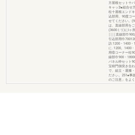
方屋根セット十パ
キャッ∃●組合せ
柱十屋根エンドキ
込部用、90度コ
せてください。(
は、直線部用をご
(3600ミリ)に
￨￨￨￨直線部巾90
引込部用巾7001
訪:1200・140
に.:1200。140
用⑥コーナー柱90度
線部巾900・1800
パネル枠セット90
宝樹門側突き合わ
で、組立・運搬・
ださぃ。251●
のご注意」をよく