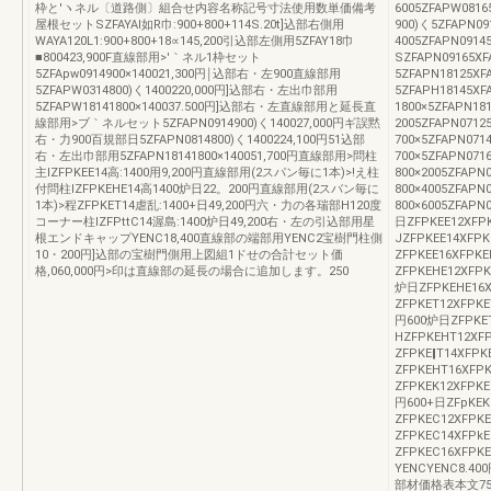
枠と′ヽネル〔道路側〕組合せ内容名称記号寸法使用数単価備考
6005ZFAPW08
屋根セットSZFAYAl如R巾:900+800+114S.20t]込部右側用
900)く5ZFAPN0
WAYA120L1:900+800+18∝145,200引込部左側用5ZFAY18巾
4005ZFAPN0914
■800423,900F直線部用>′｀ネル1枠セット
SZFAPN09165XF
5ZFApw0914900×140021,300円￨込部右・左900直線部用
5ZFAPN18125XF
5ZFAPW0314800)く1400220,000円]込部右・左出巾部用
5ZFAPH18145XF
5ZFAPW18141800×140037.500円]込部右・左直線部用と延長直
1800×5ZFAPN1
線部用>ブ｀ネルセット5ZFAPN0914900)く140027,000円ギ誤黙
2005ZFAPN0712
右・力900百規部日5ZFAPN0814800)く1400224,100円51込部
700×5ZFAPN071
右・左出巾部用5ZFAPN18141800×140051,700円直線部用>問柱
700×5ZFAPN07
主IZFPKEE14高:1400用9,200円直線部用(2スパン毎に1本)>!え柱
800×2005ZFAPN
付問柱IZFPKEHE14高1400炉日22。200円直線部用(2スバン毎に
800×4005ZFAPN
1本)>程ZFPKET14虐乱:1400+日49,200円六・力の各瑞部H120度
800×6005ZFAP
コーナー柱IZFPttC14渥島:1400炉日49,200右・左の引込部用星
日ZFPKEE12XFP
根エンドキャップYENC18,400直線部の端部用YENC2宝樹門柱側
JZFPKEE14XFP
10・200円]込部の宝樹門側用上図組1ドせの合計セット価
ZFPKEE16XFP
格,060,000円>印は直線部の延長の場合に追加します。250
ZFPKEHE12XFP
炉日ZFPKEHE16X
ZFPKET12XFPKE
円600炉日ZFPKE
HZFPKEHT12XF
ZFPKE‖T14XFPK
ZFPKEHT16XFP
ZFPKEK12XFPKE
円600+日ZFpKE
ZFPKEC12XFPK
ZFPKEC14XFPk
ZFPKEC16XF
YENCYENC8.4
部材価格表本文7