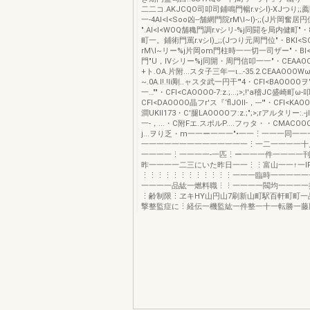
二二コ.AKJCQO司叩司鋪鳴門暢r.vシI)-XJつり;;
一-4AI<I<Soo凶--舗網門院rM\I~I)-;;(J片岡奮
".AI<I<WOQ舗穐門調r.vシリ-%j同闘を局内健町"・8I<
町一。鋪術門罵r.vシI)_;;(Jつり元周門位"・BKI<S
rM\I~リー%j片岡om門柱時一一切一司ザー"・BI<
門"U，lVシリー%j同開・周門信叩一一"・CEAAO
+ト.OA.片附...スタ子三年一ι…-35.2.CEAAOOO
~.0A.l!.!Ii剛..ャスタ武一円干'"4・CFI<BAOOOO
一…""・CFI<CAOOOO-7:z.;...;>;!'a稽JC盛崎町
CFI<DAOOOO晶フr'ス『‘flJOII-，---'"・CFI<K
澗UKII173・C'腿LAOOOOフ:z.;";>;rアルタリー:.
一-，...・C附Fエ.スポルP....フヮタ・・CMACO
j...ヲり乏・m一一ー一一一"•一一⋮一一一同一
一一一一一一一一一一一一一一⋮一二一一一一十
一一一一⋮一一一一-一匹⋮ー一一一件一一一一刊
昨一一一一二三にいた昨日一一⋮⋮富山一一↑一IP
⋮⋮⋮⋮⋮⋮⋮⋮⋮⋮⋮⋮一一一臨時一一一一一
一一一一品紘一燃料職⋮⋮一一一一閥均一一一一
⋮齢制限⋮ヱキHY山円山7刷新山町駅百軒町町一
撃整監症に⋮経伝一機監紘一件整一十一転勝一藤勝機