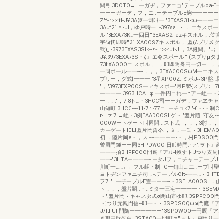
問弓.3DOTO→…ーガヂ，ファエョ"テーブルoa-“一
一ーーガーデ，フ，ニ..ーテーブルE麹一一ーーー・
Z"f-.:>>;tl-J¥.3A躯一司叫一'"3EXAS31<ωー
3AJf21l*'-JI，ゆ戸時一…-397sε..・，.エキスポー
ル'"3EXA73K…一四日'"3EXAS2Tεzキスポル，.笠
宇句切即時'"31!XAOOSZキスポル，.盟(Aプリ〆
弐)_.-3973EXAS3SI<--z~.:>>:Jt-JI，3A鍾問。'J;
J¥.3973EXA73S・ζ』エ令スポール""'(スプりμ
73I:XAOOOエ.スポル，..，叩即明舟円一切ー…，
一同ポール一一----，，，3EXAOOOSωMーエキス
プリー，グ式}一一一'"3星XPOOZ.;ミポJ~3P盤…
"，"3973EXPOOSーヱキスポー'月P製{スプリ;...7i.定
ー一一ー.3973HCA…φ.一件円ニれーhアー岨一・
ー--.，."，7-8ト…・3HCC司ーーガデ，ファヱチャーチ:z
山知町.3HCO----11-7':'-77ニ..ーチョ<7'"-0・-・制C
r-'''':z.7'→岨・3例EAAOOOSIlゲト."盤片随..守友~-
OOOWートゲート叫同開...スト武--，，，3肘，，
カーゲートlDLI盟片岡曾令.，ミ，一氏・3HEMA
初.，陸片岡e・，ス.-~一一ーー-・，村PDSOO門.r
曾周門鍾ーー同3HPDWOO-日叩時門.rァ".ヲト』
一一一拍3HPFCOO門厩『アル4換すトJつり支周
一一-"3HTAー一一ー-.ータJフ，ニチャーテープJl.
川町一……←←フル岨・制TCー釦山….二…ープ叫聖
ヨトヂンファニチ司，-.テープルOlt-一一…・3HT
ヲ7="'''ー子ープルE畳一ーー--・3SELAOOOS.
ト，，，盤片嗣..・..ミタ一三宅一一一一・3SEM
ト".盤片岡・キャスタ式σ閉山市ゆ叩.3SPFCO
トjつり元鳳門信--叩一・・3SPOSOQωω門鷹『
J/ltlIUIi門随一一一一一ー"3SPOWOO一円厩
き期円盤勾白..3STAQO一門町ァ'"ット』戸幽り