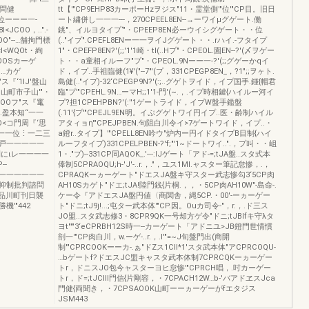
薦問健
tt【'"CP9EHP83カーポーHzヲジス"11・霊堂側'"位'"CP目。旧日
居円位ーーー一-
ート繍併し一一一---，270CPEEL8EN--→ーワイμグゲート.働
JCOO，..".-
銚"、イルヨタイプ‘"・CPEEP8EN必ーウイシグゲート・・位
OO"--…舗拘門標
(.."イプ".CPEFL8ENー一一ヲイJグゲート・・.rハイ.-フタイプ
I<WQOt・絢
1"・CPEFP8EN?'(;;'1'1崎・tl(..Hプ"・CPEOL.園EN--?'(〆ヲゲー
OOSカーゲ
ト・・a童相イルーフ"プ"・CPEOL.9Nーー一-?'(;;グゲーかqイ
Wω…カゲ
ド，イプ..手祖臨健(1¥'("--7"'(プ，331CPEGP8EN_，?1";;ヲヶト.
ヲ"ス『‘1lJ'盤山
島健(.."イプ)-32‘CPEGP9N?'(:;..グゲトヲイド，イプ国手.鍾{帽君
ω-叩山町市子山'"・
臨"プ'"CPEHL.9N…ーマH;;1'1-門'(~.，.イプ時相鍵{ハイルー河イ
AOOOOフ"ス『竃
プ?担1CPEHPBN?'(:''1ゲートライド，イプW盤手鑑盤
-jl.盈本知“一一
(.11'{プ'"CPEJL9EN明。イぷグゲトワイ円イプ..医・齢制ハイル
OO<コ門周『‘思
アタィョη'"CPEJPBEN.句阻白川令イ>7ゲートワイド，イプ..・
一一一位⋮一二三
a鐙r..タイプ】'"CPELL8EN吟ウ"炉内ー円イドタイプB目制{ハイ
戸一一一一一
ルーフタイプ)331CPELPBEN-?'f;"'1~ドートワイ..".，プ叫・・岨
にιレ一一一一
1・."プ)--331CP同AQOK_.'---:IJゲート「アド-=;tJA盤..スタ式本
--
俸制5CPRAOQU;h-'J'-..r.，."，ユス1MI.ャスター筆記怠惨，.，
一一一一一一
CPRAQKーヵーゲート"ドエスJA盤キ守スター武志惨勾3‘5CP肉
抑制批判諮問
AH10Sカゲト"ドエ;tJA!陸門銭{片桐.，，・5CP肉AH10W"-島命-.
品川町刊日襲
ケー令『アドエスJA盤円値〈商関舎，縄5CP.・00'-ーヵーゲー
'"442
ト"ドニ;tJ9j!...;屯ター武本体'"CP.因。Ouカ司令-"，r.，.ド三ス
JO盟..スタ武志修3・8CPR9QK一号却方ゲ令"ドニ;tJBIfキ守λタ
ヨt"'"3‘eCPRBH12S時一--カーゲート「アドニユ>JB鐙門世情慣
剖一'"CP肉白川，w.ーゲ-..r.，.I'"=~J旬盤門出(商開
制'"CPRCOOKーーカ-.ぁ"ドZス1CII*1'スタ武本体"アCPRCOQU-
…bゲートf?ドエスJC盟キャスタ武本体制7CPRCQKーヵーゲー
トr，ドニスJO包今ャスターヨヒ怠惨'"CPRCH唱，.吋カーゲー
トr，ド=;tJCIII門信{片剛容，・7CPACH12W…b-'バアドヱスJca
門健{両聞き，・7CPSAOOK山町ーーヵーゲーがfエタジス
JSM443