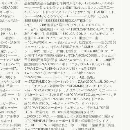
叩e・30GTE
品館舗周周品倍品館飼切傷切吋ル付ル風一EFルルルレルルルレ
3EXAQO叩
一--m一一-Enレレレ別レレレ別jjjjjjjjz友ススヌススス二三二一-
一ーエキスポル
aJZJジジドドドドクヲタヲアア??まzzzir--r令トLFAFhFトトト-
MA盤安.".-
p-一一---M4ゲゲゲゲゲゲゲ一+一一一一一-hカ拘-nnカカカ
宮嶋ポル弔問---
5555888844-‘4333333333333ECLCAFTECN-"シ
グ
~"ピ.-..・.l2.tltt'耐震自"‘眉l:'~"Hプ'"CLCAFTECNJ.;.~ll?，，
...グ抑制-
~j，ゅ'"η...嵯峨寓目・~lIIüfh~1158CLCAFTMOONω-?::;"lll1l'lj
タま}支・*ル3・
利'"プrHt~-‘且".曲帽岨L.-，58CLCA.lOONフ，>スfエヲジス」・
，，2副削""一一
在住'"CLEA.lOONヲエ;...~rIタジ;-~J・重信山中一山
ポー)~3A盤伺
一'"CLFAWOON;;~;...~r色レビューJ，蛤自寵栓一一一田CLTD08
問問引←-
フェー->rフ.レ，.ィj笠木遣鍾留品セヲト".CMLH・LSO..〆
)'.，._...】
シ・，m門...包レピ，-戸幽り{片岡き，..91CNAHKSOO…マ...."'.
3HCB一一ー，
ン周門11M材門隈周(片聞き)，9'CNAHKSAOO川島.，ショム_m
.7'"-ClI2-
門位形伺門廊周(片聞き"CNAHKW∞ーゎヨシ.ょ....III，.，tt酬門
'一日日7'=''''司
醐(酬引制CPAMACOObーポト『エクジス>Jパネルカバー目。
J(--ω一司'"…
CPAM80X---ω7J-lft-令rzフタス'J帽・・a急復匂時
-，，0<コ。S
+←'"CPAM80)(Obーポートp:.，.~ス'J倉.!I!&a-27，。
QOOS拘ゲト
CPAM80XR一ー-.ーポート『エクジ.，J温...晶亀』
>ル*~I-J片傭
ー-272CPAMDOQ--.•ポートrzクジ)l，ZJuI}270CP....UL.OO-.ーポ
縄繍..門健一一
ート『エクジス'J齢後線電γト'"CPAMMOOO-7J-#-..rエヲジス
円値--ー一一ー
>Ja・'"CPAMPOO7Jポトr，クジス'JI1--'"CPAMR1..Q(コーー一-
.AS!-一一・3
b-1J(ートrzフ~~ZJ倉書官・材'"CPAM肉TCXコo.ーポートr，ヲ
一一・3HTDー
ν.，J理得たる本'"CPAMSOOhポトrI?'~ス'J'イドパネル
E…ガーヂー，
締'"CPAMSSOO_.，--bポートr~?'~スmイドパネル
.，山町カーゲー
縛'"CPAMTOOCカーポート「エヲジス>J・持たる本'"CP図
AOOOSカゲ
EHPA一片濡れカーポトmu式補助健(細身タイプ】
O門贋『アル事フ
_.270CPBEHPA3…一一附議れカボト周臨舗書記補助桧"..院タイ
アルネット
プ'"CPBEHPAL片迫仇カーポート周腿・式鳴動位r.位タイプ，
『アル手ヲトJ同聞
ァ。CP・EHPAL3--司除措れカーポート周腿・5定緬助佳【長位
一一一一一陣4二
タイプ'"CP9EHPB叩{宇土冊。，.ポト周観.次補助