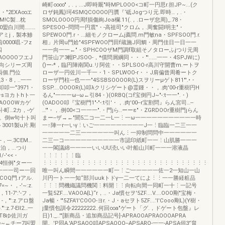
崎町∞∞"，.，...J即時厩"時MPLOOO<コ町一円思r.担JP~...(ク
・・"2EXA∞エ
ロザ鈍鳳}珂4SMQCOOOO円贋『‘砥Jogつり元.即時…，.・
C製...枕
SMOLOOOO円周f損傷絢Joa欄.11(.，.ローザ怠周)_.78・
'0盟白川間………
SPESOO--問問一円震"・-高祖司"クロム，.周奮闘l明主"・
イアミj，製本鯵
SPEWOO門.r・...細モノクロームj薦問.m門敏na・SPFSOO門.r.
0000唱.-フz
相」片岡u門姶"4SPFWOO門田f蔵施J同鯛・周門佳日一日一一
四
一一向一一←"・SPHCOOザM門調f取組そノタローふjつり元周
<SAOOOOフエJ
門笹山ア3帽PJSOO-，*償問屑綱同・・・"'...…一一・4SPJWに)
贋偏向シリーズ周
()ー-*，臨円陣南関u.リ阿佐・・SPLSOO-r高川守開曹m.ートヲ
両個.門位
ローザ一円佐川一千一・1・SPLWOO-r・・J肩偏曾周肴ートク
蝿3・8，..一一
ローザ門柱---也一一"4SSBSOOOOR(L)スヲリーμゲト811"'.•・
叩一"3971・
SSP....OOOOR(L)叩λクリシゲート@霊鍾・・，.肉'00-r重樹円H
叩一sヨカトhト一
るん"一一一ω--ω←引84・)(ORBQ(コf宝倒円J~"-:t一一".・)
AOOOWカゲ
(OADOO叩『宝樹門1"-"-:t引'・，.肉'00--r宝割問』らん宮司…--
叫-町…2カ，-ゲ
…'"・，.例00<コ一一一".・門jら..ーーε"・ZGRDOOr重樹門jらん
c叩。倒w句十ト叫
まー--ザ→←"聞5二コ一二一L一⋮一ω一一一一一一一一一一一時
3001製u片.剛
一↑陣一r一いγ⋮いご一一一一一一一一一J一⋮臨臨一二三一一
一一一一一二三一一一一一一叫ん⋮一抑制問問中一一一一一一
-，---.3CEM…
二三一コ一一一一一一一一一一市認印紙町一一⋮山肌勝一一一
ト泊，...つり
一一閣議綿一一一一いいUU涜いい叶船山川町一一一溶液晶
/-'<<・
⋮⋮⋮⋮⋮⋮臨
14…4恒例"ター一
⋮⋮⋮⋮⋮⋮⋮⋮⋮⋮⋮⋮⋮⋮⋮⋮⋮⋮⋮⋮⋮⋮⋮⋮⋮⋮⋮⋮⋮⋮
組干ー一一一司ー一回
唯一叫ん瞬間一一一一一一町一⋮ご一一一一一佐一2一知山一山
FCOQ門.rアル.
川円一ト一一知“部川uukトドγ一二一てによ⋮⋮一一勝経粧品
~・，-'~:z.
⋮⋮⋮問機織議問機関⋮料開⋮⋮向転向間一同町一十⋮一記号
11-7':'-フ，
一覧5ZF....VAOOA{L)“r，..・Ja慣セヲ'5ZF....V....OOO剛"宝梅・
-，"':z.アロ盤
Ja暢・'"5ZFA'I'COOO-ヨr.・J・aセヲト5ZF....'I'Cooo剛L)(Y樹・
z.7-ElI2…一
j量慣包訓令22222222..何回∞a"ゲート「グ.，ドゲート包盤』レ
GT8ゆ佐川ガ
日)1._..'"[新商品・追加商品記号]-APRAOOAPRAOOOAPRA
フ7=~←チー7叫盟
開。'P同A.'APSAOO叩APSAOOO--APSARO-一一-APSA伺3'‘畠