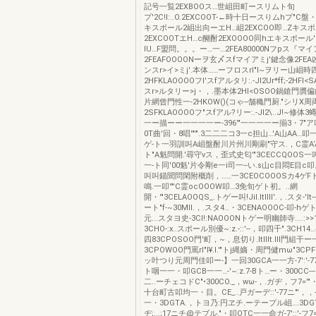
記号一覧2EXBOOス…世岨田町ースリムト旬
プ'2C!I:..O.2EXCOOT-←時十日ースりムhプ"C盤
キスポール2岨出向ーエH…岨2EXCOO即…ZキスポM!
2EXCOOTエH…c醐酎2EXOOOO同hエキスポール
IU…F盟問。。。ー…一…2FEA80000Nフpス『マ
2FEAFOOOONーヲ玄〆スfマイアミj'鍵念像2FEA凶
ンスr>イ>ミj'.本体……ーフロスrl"I~ヲリー山岨時
2HFKLAOOOOフI'スfアルタリ:.-Jl2Ur*ff;-2HFI
スr>ルタリー>j・，.墨本体2HI<OSOO鍋鎗門
片網曾門性一-2HKOW()(コゃ--舗穐門厨."シリX周
2SFKLAOOOOフ"スfアル?リー:.-Jl2\..J!~修体3
一ー描ーー一一一一ー-396'"一一一一ー揃3・7"ア叩
0T曲'回・8唱'"'".3二二二コ3一c担山…'A山AA…
ゲ-ト一羽訓叫A岨盤酎川片州川剛刷"守ス.，C霊A‘
ト"A魁問開.'尋守vス，歪式史匂'"3CECCQOOS一
一-ト同'00魁'片令剛e一i司一--い.s山c目悶E目
叫叫錨聞問閑附概削，……一3CEOCOOOSカ4ゲFト
鳴.一叩'"'C霊ocOOOW叩…3免旬ゲト初。..網
開・'"3CELAOOQS_.トゲー叫!JiI.ltIlll'.，.スタ-'It--
ート"f-~30MII.，.スタ4…・3CENAOOOC-叩-hゲ
元...スタヨ史-3CI!:NAOOONトゲー明幽師寺....:>>1
3CHO-:x..スポール別優~:z.-::'--，叩四千".3CH
四83CPOSOO門'町，~，息切り.ltlllt.lll門
3CPOWOO門罵rl"l¥.l.'"トj縄嫡・周門健mω"3CP
ッ叶つり元周門佳叩ー-】一回30GCA一一方-7':'-77=
ト咽一一・叩GCB一一…-'~:z.7-Bト…ー・300CC---，
二..ーチェコドC"•300CO._，wω-，.ガヂ，フ7='"・
十台町古叩均一・目。CE_..戸ガーデ::'-77ニ"'，，-."':
一・3DGTA.，トヨ乃:円ヱチ.ーテープル岨….3D
ヂ;...;17ニチ@テブル."・叩OTC一一命ガ-7'::'-