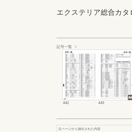
エクステリア総合カタログ 規
記号一覧
442
443
左ページから抽出された内容