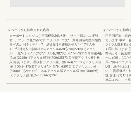
左ページから抽出された内容
右ページから抽出
ヵーポートエクジス(jt言語E部材価格褒.....サイド川ネルの押え
巨三回呼称・組合せ
材u、プラJク色のみです.エクジスu本文"・買修例名梅盆栂包内
ています.単体ー合
容~'Jはり6本」中4・"*、縛え制S本連棟用依り1:-'17本入中
クジスU部材拾い
4・'"弘押え材7志個枠M'Jアクリルa3ti:{7∞)(2218)(2)アクリ
ト闘に拡ります.[倒
ル..，敏"∞)(2517)(2)アクリル板3枚"伺)(2815><2)アクリル復4後
柑2l記号・色宮島
(7∞)(2218)(1)アクリル極‘綾(700)(2517)(2)別売アクリル板(1枚
><→s(司，.)二
入)もあります。屋板材アクリル緩』倹(7ω)(Z218X2)アクリル複
馬~"倒枠市エクジ
l依(700x2~17)(2)アクリル'.I-f:生"岡>(2815)(2)アクリル..，倹
L引・綿子しには、1i
(696)(81')(2)サイ炉、ネルアクリル緩アクリル緩1倹(‘96)(696)
い.01提示価格"
(2)アクリル緩l歓(696x(S4x2)292
悦"含まれて1;1
施工ょのご，主意H