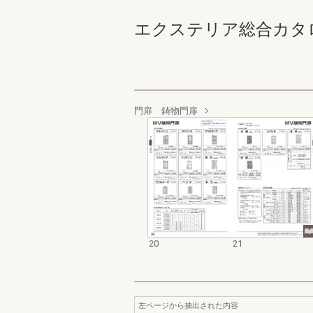
エクステリア総合カタログ 
門扉 鋳物門扉
20
21
左ページから抽出された内容