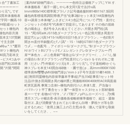
の.合"‘了書加工
￨案内IM'錆物門扉の」一一一一ー色特注ほ価格アップlこ't'lit.す.
ーーーーーー一
本体価格表「扇子一躍しやら本文同1頁寸法(巾x高
つり元"しです.
ImmI800x140C標準罵プラlノク記号価絡服B0814Bl1167.3回同
32買本体価格表
繊包肉客標場席調院博l夜戸当"化事2板lセット本文144頁梱包内
空宇同一醐高-10
容<<講扉コ本体l敏"ふさぎピス4コ色記号について-門性・直付ヒ
Ht駐緩iセット
ンジセットの色E号"代表例て切提示してあります.その他の規絡
，-，セヮト梱包内
色の喝舎は、色E号令入れ省えてくどさい.片開き周門柱(高
セ汁梱包内容月滴
15・"周)5同alKJS15色ダークブラウンL一色記骨片開き周直付
頁本文137買嗣
固定弐ヒμジ{高14'15-16周)GS旧11色ダクブラウン」一色E骨片
可寸主主{肺
聞きm直付半銅盤式ヒfノ(高"・15・16飼)GTIBI11色ダークプラ
."'.1.'"鷹羽
ウ〆」一色配号.，アイポリーG/ダークグ1)_:"B/ダークブラウン
iIt!ツト梱包内
H/ホワイトBUブラックEノエレガントグレ0/ダークブルー-門
'40頁乃彩本文
扉'*'体色カ，J/ニ色青銅''''場舎はG/ダークグリー/、。/~'.\し舗
さ~ピス4コあや
の場合I;i.B/ダクブラウンの門柱直付ヒ/ンセγトをそれぞれご使
包内容門柱20本体
用〈ださい.門-外観右つり元Ij:R，左つり元"しです楽柏崎lかぐら
."片開."間関
神スブレモ本支143買自il鋳物・・圃寸迭(.p，高ImmI800X1500
標準肩lM璽璽qMV掛物門扉お'mmトz子号乍克容1I1榔1400I…1
組￨附田同盟梱包内容保準藤本手事i紋戸当川k駐事長1セット特
注品l片側き田両開き周の極lI!贋と岡価格800Xl400I州!ACR両面扇
町房瓦面再.事寓コ念体I~梱包内容|引/iJ:;本体1;度、戸当伽り
パ-11!~ツト平丁番含セット藩'"一体型キャスタlセヵト部材価格
表ー一です.名物nC'i'{l'lt，'J'./T附アノρPIムローズペリ...乃t燭
漕月スプレそ輔吉香-表示価格係省略材棟準価格で、組立・還御
取付ヱ..及び消費後"含まれており皐ぜん白噌・夢枕ケガ等を防
止するために「使用上施工上の己主窓j令良〈腹んで韮常な取銀
いをしてくださ、、~~