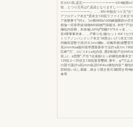
lEヨlU:l長;孟瓦ー一一一一一一ーーー-lI3-4敏開e
祖....とつり元耳はl";孟晶となりますし一一一一
一一一一一一一ーー』，.，MV-外観右つり元'"左
アフロディア本文'"買本文133頁ラファイヱ本文'
ア画整事寸'"{巾x，‘)m剛I800x1600練舗隣府m空
柑伽一叩扉準値'鋳物MV鋳物門扉楊当..本怜'"戸当I
欄包内容脚，本体l敏JII!!Ilj門E醐1't!"ltキャ友
容4軍事事本体，.，戸事り化.極lセット-ltA'-1
トリアノンパンクシア本文'34買せいげつ本文135
州幽長望塾寸浪(巾X.)mrrl醐x，叩楓準廊I扇璽雪
高)mm9∞x陥叫様準贋垂善幸寸法{巾x高1m.1900x時ω
匹棒""穴‘，Uピス4コa包内容..贋$悔l寝戸当IHtfUI
容_iJ，a窓際".戸当'1化雀板lセッ砂綱包肉審本文
139頁ヱベ羽俳文138頁垂雪璽標..事牛、φ""穴ゐ
の国寸議(巾x高)mm臥訓OXl4oo梱包内容."'.梱
部材拾い出し衰鍵....納まり開き形式3鰍聞き周4敏開
傘周