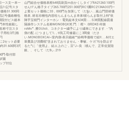
夕日一ス文一本一
山門組合せ価格表柑648頁刷頁m自かくしタイプRA21260.100円
品1•記号スタ
せんt1'ん格子タイプ265.700円251.000円RC1圃RC2134AOO円••
51.300同
よ賓セット価格に33，000門を加算して〈だ§い....嵐山門部材価
3凹門記号価絡梱包
格表..材名祢梱包内容柱らんまらんま本体l彼らんま取付上特"依
向調院付ピス鍍本
陣乎宝樹門インターホン・電気錠本文634買-.....S38買配線図遺
樹門本性銀殺し
隔操作システム名称MONOBQX3E.門.⋮柑﹄.0州DKE-何個
名称寸注スタ
rσMν."'..擦OUlsli、コネクター繍予により繍単にできます.・"内
子用柱3尺(格
側の配..につ.まして1;，tI気工司修篇にこ3岡俊〈ださ
0円
い.MONOBOXCAI~室内側-表示錨緒''''紛栂準価格で組!l:....&付エ
1牧に2セット必要
皐費及び消費税"含まれておりません.・事敏、ケガ‘与を防止す
内31.600阿3尺
るた'"に「使用よ、結エ上のご，豆"J~良〈積んで、正常佐賀陸
銀、、そして〈だ8ぃ.219
.500門-取付部
鶴F園
キャップ付位