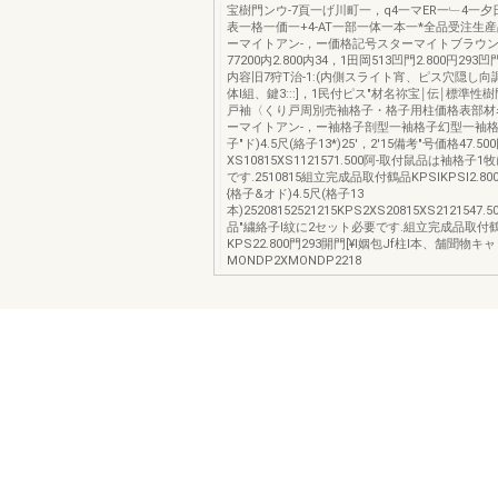
宝樹門ンウ-7頁一げ川町一，q4一マER一﹂4一
表一格一価一+4-AT一部一体一本一*全品受注生産
ーマイトアン-，ー価格記号スターマイトブラウン価格
77200内2.800内34，1田岡513凹門2.800円29
内容旧7狩T治-1:(内側スライト宵、ピス穴隠し
体l組、鍵3:::]，1民付ピス"材名祢宝￨伝￨標準性
戸袖〈くり戸周別売袖格子・格子用柱価格表部材
ーマイトアン-，ー袖格子剖型一袖格子幻型一袖格
子"ド)4.5尺(絡子13*)25'，2'15備考"号価格47.50
XS10815XS1121571.500阿-取付鼠品は袖格子
です.2510815組立完成品取付鶴品KPSlKPSl2.800
{格子&オド)4.5尺(格子13
本)25208152521215KPS2XS20815XS2121547
品"繍絡子l紋に2セット必要です.組立完成品取付
KPS22.800門293開門[¥l姻包Jf柱l本、舗聞物
MONDP2XMONDP2218