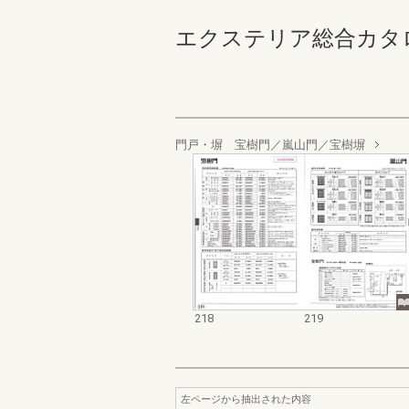
エクステリア総合カタログ 規
門戸・塀 宝樹門／嵐山門／宝樹塀
218
219
左ページから抽出された内容