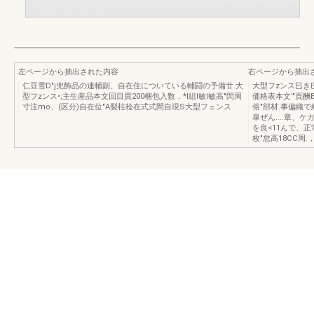
左ページから抽出された内容
右ページから抽出
仁豆雪D"j兜飾品の連輔副、自在住についている輔闘の予備廿.大
大型フzンス巳き
型フzンス•;主生産品本文回目買200梱包入数，*l組l敏l敏高"閃周
価格表本文'"頁酬
寸注mo、(区分)自在位"A裂柱栓在式式間自現S大型フェンス
俗"部材.事偏織で
皐ぜん....章、
を良<11んで、正常
枚"怠高18CC周