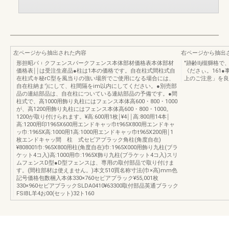
左ページから抽出された内容
右ページから抽出
形担昭パ︲クフェンスパークフェンス本体部材価格表本体部材
"跡齢llj槻獅
価格表￨￨は受注生産品●柱は1本の価格です。自在柱式間柱式自
《ださぃ。161
在柱式キ秘rC型を風当りの強い場所でご使用になる場合には、
上のご注意」を良
自在柱納ま')にして、柱間隔をim以内にしてください。●別売部
品の連結部品は、自在柱についている連結部品の予備です。●間
柱式で、高1000用飾り丸柱にはフェンス本体高600・800・1000
が、高1200用飾り丸柱にはフェンス本体高600・800・1000。
1200が取り付けられます。¥高:600用1枚￨¥4￨￨高:800用14本￨
高:1200用印1965X600用エンドキャッ巾t965X800用エンドキャ
ッ巾:1965X高:1000用1高:1000用エンドキャッ巾t965X200用￨1
枚エンドキャッ間 柱 式セビアプラック角柱(角度自在)
¥808001巾:965X800用柱(角度自在)巾:1965X000用飾り九柱(ブラ
ケット4コ入)高:1000用巾:1965X飾り九柱(ブラケット4コ入)スリ
ムフェンスD型●D型フェンスは、専用の取付部品で取り付けま
す。(間柱部材は使えません。)本文510買名称寸法(巾×高)mm色
記号価格包数梱入本体330×760セピアプラック¥55,001枚
330×960セビアブラックSLDA0410¥63300取付部品英通ブラック
FSlBL羊4お00(セット)32ト160