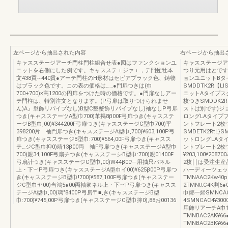
左ページから抽出された内容
右ページから抽出
キャスステージアーチ門柱門柱組合せ表●図はファンクションユ
キャスステージア
ニットを右側にした例です。キャスステ︲ジァ︲，テ門虻牡本
つり元用はとです
文438買∼440貫●アーテ門柱のH形材はセピアプラック色、鋳物
ョンユニットBタ
はブラック色です。この表の価格は……●門扉つきは(巾
SMDDTK2R【LI
700+700)×高1200の円扉をつけた時の価格です。●門扉なしアー
ニットAタイプス
テ門柱は、特別注文となります。(P弓扉は取りつけられませ
枚つきSMDDK2RtL
ん)A』単飾リパイプなし)B型C墾蟹飾リパイプなし)袖なしP弓扉
ストは別です)ジ
つき(キャスステーツA型巾700)革掲8β00F弓扉つき(キャスステ
ロングLAタイプ
ージB型巾,00)¥344200F弓扉つき(キャスステージC型巾700)平
ントフレート2枚
398200片 袖門扉つき(キャスステージA型巾,700)¥603,100P弓
SMDETK2RtL}S
扉つき(キャスステージB型巾:700)¥564,00F弓扉つき(キャスス
ットロングLAタ
テ…ジC型巾抑0)靖13β00両 袖F弓扉つき(キャスステージA型巾
ントブレート2枚つき
700)親34,100F弓扇チつき(キャスステーシB型巾:700)親01400F
¥203,100¥2
弓扇計つき(キャスステージC型巾,00)W44β00﹂用抽只パネル
2枚￨￨は受注生
上・下︶P弓扉つき(キャスステージA型巾イ00)¥625β00P弓扉つ
ハーディーツェッ
き(キャスステージB型巾!700)¥587,100F弓扉つき(キャスステー
TMNAAC2Kw
ジC型巾ヤ00)当鴻5●00両袖衆ネル上・下︶P弓扉つき(キャスス
2TMNttC4K
テージA型巾,00)璃″8400P弓房〒■,き(キャスステージB型
巾郷一婦SMNCA
巾:700)¥745,00P弓扉つき(キャスステージC型巾抑0),88お00136
4SMNCAC4¥30
用飾リアーチA巾14
TMNBAC2AK¥
TMNBAC2BK¥66