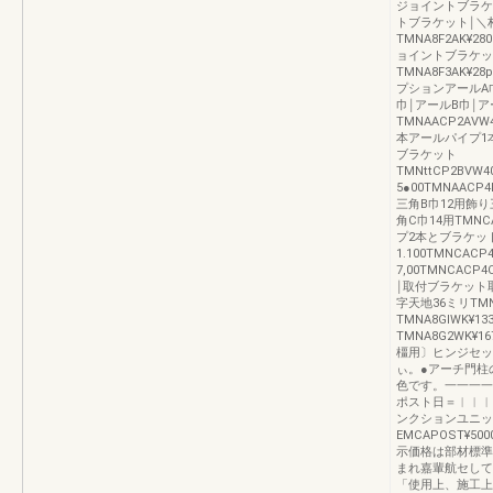
ジョイントブラケット
トブラケット￨＼
TMNA8F2AK¥280
ョイントブラケッ
TMNA8F3AK¥28p
プションアールA
巾￨アールB巾￨ア
TMNAACP2A
本アールパイプ1
ブラケット
TMNttCP2BVW4
5●00TMNAACP4
三角B巾12用飾り
角C巾14用TMNCA
プ2本とブラケットT
1.100TMNCACP
7,00TMNCACP
￨取付ブラケット
字天地36ミリTMN
TMNA8GlWK¥
TMNA8G2WK¥
橿用〕ヒンジセッ
ぃ。●アーチ門柱
色です。一一一一
ポスト日＝︱︱︱
ンクションユニット
EMCAPOST¥5
示価格は部材標準
まれ嘉輩航セして
「使用上、施工上