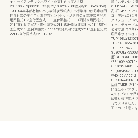
mmセビアプラックホワイト巾高柱内々高A型挙
鑑てステンレ片開
293600¥239β002800635判02,100¥297700B型2鶏01000●2635鶏
GHB1541RtL¥
10,100●本体部材拾い出し表開き形式納まり標準扉つけ元扉錠門
高2用GHB1542¥
柱直付式の場合合計相包数ヒン￨セット込具埋金定式整式片開き
コ、左用2コ)つり元扉
用門柱式113直付固定式1113直付調整式11114両開き用門柱式
クステューブ(マ
2114直付固定式214直付調整式211153枚開き用問柱式21115直付
エクステューブ本
固定式2115直付調整式2111164枚開き用門柱式22116直付固定式
名称寸法(巾X高
22116直付調整式221117104
応門扉サイズは巾:
TUP19BL¥3230
TUR14BL¥56●00
TUR16BL¥577
SE209BL¥7330
用)SE18S¥1000
¥33,100MA0710
¥36700MA0810HR
¥36,00MA0712HR
W40400MA0812H
¥36500●●800×9
型錠TMKBL2¥1
門扉はセピアブラ
Aタイプマリオ門
は部材標準価格で
れておりません。
工上のご注意」を