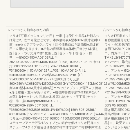
左ページから抽出された内容
右ページから抽出
マリオF可扉メッシュマリオ門］一扉￨￨は受注生産品●外観右つ
マリオF可扉メッ
け元はR、左つり元はとです。本体価格表A型本X360買寸法(巾X
名称使用区分セビ
高)mmセビアプラックホワイト記号価格百己ギ計価格●扉は右
ワイト色)相包内
用・左用があります。■相包内容標準扉本体l枚戸当￨サ1本落し
き用TMKBLl¥12
錠￨セットつり元扉本体1枚落し錠￨セット平丁番lセット標
コ、内カバー￨コ
準 一扉600X950MA0610SRtLl半
TMKBL2¥147
30200¥287∞700×950MA0710SRtL〕¥33,100MA0710HRtLl挙31
カバー2コ、取付説
汚00800X950MA0810SRtL〕¥36700MA0810HRtL,
P10SSPN¥21,
¥34300600×￨150MA0612SRtLl¥33,100MA0612HR【L,
コ、アンカー棒2
¥31500700×li50MA0712SR挙36700MA0712HR【L〕
P12SSPN¥233
Y34300800XI150MA0812SRY40畑¥38畑つり元扉
P10WSPN¥27,
800X950MAC0810SW42500MAC0810HY40700800×1150MAC0812SW46,100MAC0
コ、アンカー棒2本
判200B型本X361買寸法(巾×高)mmセピアプラック雷己→チ価格
P12WSPN¥295
●扉は右用・左用があります。■相包内害標準扉本体1枚戸当り1
PC10WSPN¥38
本落し錠lセットつり元扉本体l枚落し錠,セット平丁番￨セット
コ、アンカー棒2本
標 準 扉6rlo×qttnMB0610SR〔L,
lβ00PC12WH
¥33200700×950MB0710SR〔L,
GDSl¥5,100
¥36500800X950MB0810SRtL}W40抑600×￨150MB0612SRtL〕
開き用高2用GDS2
¥36500700×￨150MB0712SRW40400800×￨150MB0812SRtL}W44400
用高2用GDS3¥1
つり元一扉800×950MBC0810S800×1150MBC0812S¥50500エク
開き用高2用GESl
ステュープアーテP弓柱Aタイプとの組合せ価格マリオ門扉エク
品￨コ、錠受アンカー
ステュープAタイプ組合せ価格型呼称本体寸法mm呼称本体寸法
ヒンジセット4組つり