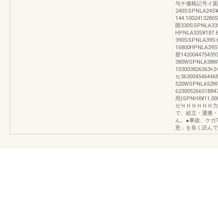
与チ価格記号イ面
240SSPNLA24S¥
144.100241328
開330SSPNLA33
HPNLA33S¥187.
390SSPNLA39S
16800HPNLA39S
塑14200447543
380WSPNLA38W
103003826363×
セ363004546446
520WSPNLA52W
62300526651
用)SPNHX¥11,
ゼＨＨＨＨＨＨ力
で、組立・運搬・
ん。●事故、ケガ
意」を良く読んで