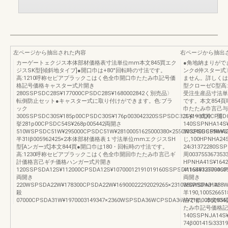
左ページから抽出された内容
右ページから抽出
カーゲートェクジス本体部材価格表寸法単位mm本文845買エク
●角地納まりがで
ジスSK型[傾斜地タイブ]●開口巾は+80°回転時の寸法です。
ンクd仲スター式〉
高:1210呼称セピアプラックこはく色全巾開口巾たたみ巾記号価
ません。詳しくは
格記号価格キャスター式片開き
型クローゼC型高:
280SSPSDC28S¥177000CPSDC28S¥1680002842く別売品〉
受注生産品寸法単
転倒防止セット●キャスター式に取り付けができます。色:ブラ
です。本文854
ック
巾たたみ巾言己与
300SSPSDC30S¥185p00CPSDC30S¥176p003042320SSPSDC32S¥193000CPSDC3
スター式片 開 
挙281p00CPSDC54S¥268p005442両開さ
140SSPNHA14S¥
510WSPSDC51W¥295000CPSDC51W¥28100051625000380×2550WSPSDC55W¥3
303240SSPNHA
半31lβ005962425×2本体部材価格表１寸法単位mmエクジスSH
じ,100HPNHA24S
型[Aンガー式]本文844買●開口巾は180・回転時の寸法です。
24i31372280SS
高:1230呼称セビアプラックこはく色全巾開回巾たたみ巾言己ギ
周003755367353
計価格言己ギチ価格ハンガー式片開き
HPNHA41S¥164
120SSPSDA12S¥112000CPSDA12S¥10700012191019160SSPSDA16S¥127000CPS
4115403357946
両開き
両開き
220WSPSDA22W¥178300CPSDA22W¥16900022292029265×2310WSPSDA31W
380WSPNHA38W
殺
羊190,100526
07000CPSDA31W¥1970003149347×2360WSPSDA36WCPSDA36W¥21lβ003609340
法です。本文85
たみ巾記号価格記
140SSPNJA14S
74β001415i333