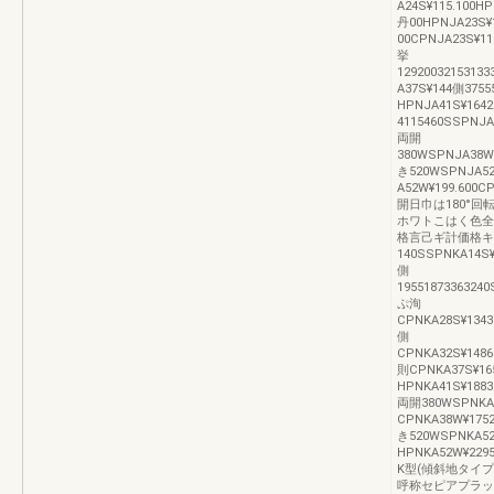
A24S¥115.100H
丹00HPNJA23S¥
00CPNJA23S¥11
挙
1292003215313
A37S¥144側3755
HPNJA41S¥164
4115460SSPNJA
両開
380WSPNJA38W¥
き520WSPNJA5
A52W¥199.600C
開日巾は180°
ホワトこはく色全
格言己ギ計価格キ
140SSPNKA14S¥
側
1955187336324
ぷ洵
CPNKA28S¥1343
側
CPNKA32S¥1486
則CPNKA37S¥165
HPNKA41S¥1883
両開380WSPNKA3
CPNKA38W¥1752
き520WSPNKA5
HPNKA52W¥2295
K型(傾斜地タイプ
呼称セピアプラッ