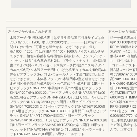
左ページから抽出された内容
右ページから抽出
木装アーチ門柱部材価格表￨￨は受注生産品適応門扉サイズは巾
組合せ価格表本文
700X高1000・1200、巾800X1200です。一一一一口木装アーテ
格¥133,100本体
問柱●その他の「可扉とも組合せることができます。但し、
RPRH250価格
高:1000、1200、巾は両開きで1400・1600のサイズと組合せが
連結力′ヽ-4コ、
できます。相包内容部材名称梱包内容柱柱1本、ヒンジプラケッ
価格¥70m0相
ト￨セットはり1本合掌合学材2本、プラケットセット、取付説明
ち、取付ポルト、
書パネ,レ木製パネツレ￨セット木装アーチ門柱(クロス格子タイ
￨コアーチポスト
カ本文408買/＼木装アーテ門柱(いげた格子タイカ本文409買●本
陣A型スーパー有
体セピアプラックS●パネ,レウォールナット木装門扉B型と組合
¥163300¥16100
せができます。。本体将ブラックS木装門扉A型ど組合せができ
高)mm900X1000
ま使用区分色言己号価格使用区分色言己ギ計価格柱高:22R用セ
HMKA090HMKA0
ビアブラックSNNAP22R半早婚00＼高:22R用セビアフラック
親0,00ZBK錠
SNNAP22R¥54●00高:22L用セピアプラックSNNAP22L半"4●00
色)TMZBKlFTMZ
高:22L用セビアプラックSNNAP22L¥54お00はり間口:!4用セピア
6800戸当りHMKA
プラックSNNAD14y28200はり＼間日」4用セビアプラック
¥2300殺500
SNNAD14¥28200間口:16用セピアプラックSNNAD16洋30,00間
RPRH250RPR‖25
口:16用セビアフラックSNNAD16¥30β00合摯問日:14用セピアプ
2200柱セットRPSH
ラックSNNAS14/¥101700合掌問口:14用セピアプラック
0,00親0300
SNNAS14¥101700間口:16用セビアプラックSNNAS16¥103,00間
付工手費及研損税
口N6用セピアプラックSNNAS16¥103700六ネル問口:14用ウォ
ケガ等を防止する
ールナットTNNAWC14A/¥74河的0パネル間口:1小用ウォールナ
んで、正常な1
ットTNNAWr14A¥72,00問回」6用ウォールナット