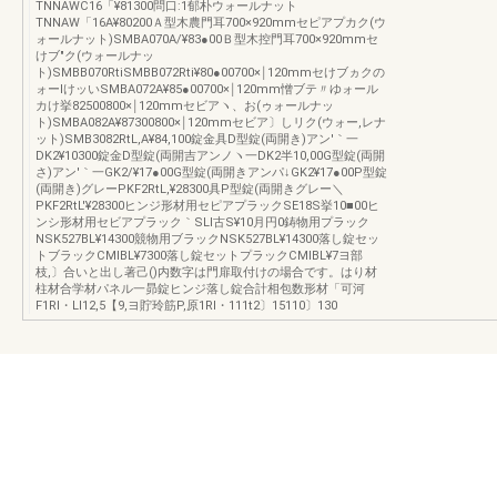
TNNAWC16「¥81300問口:1郁朴ウォールナット
TNNAW「16A¥80200Ａ型木農門耳700×920mmセピアプカク(ウ
ォールナット)SMBA070A/¥83●00Ｂ型木控門耳700×920mmセ
けブ"ク(ウォールナッ
ト)SMBB070RtiSMBB072Rti¥80●00700×￨120mmセけブヵクの
ォーlけッいSMBA072A¥85●00700×￨120mm憎ブテ〃ゆォール
カけ挙82500800×￨120mmセビアヽ、お(ゥォールナッ
ト)SMBA082A¥87300800×￨120mmセビア〕しリク(ウォー,レナ
ット)SMB3082RtL,A¥84,100錠金具D型錠(両開き)アン′｀一
DK2¥10300錠金D型錠(両開吉アンノヽ一DK2半10,00G型錠(両開
さ)アン′｀一GK2/¥17●00G型錠(両開きアンパ↓GK2¥17●00P型錠
(両開き)グレーPKF2RtL,¥28300具P型錠(両開きグレー＼
PKF2RtL'¥28300ヒンジ形材用セピアプラックSE18S挙10■00ヒ
ンシ形材用セビアプラック｀SLl古S¥10月円0鋳物用プラック
NSK527BL¥14300競物用ブラックNSK527BL¥14300落し錠セッ
トブラックCMlBL¥7300落し錠セットプラックCMlBL¥7ヨ部
枝,〕合いと出し著己()内数字は門扉取付けの場合です。はり材
柱材合学材パネル一昴錠ヒンジ落し錠合計相包数形材「可河
F1Rl・Ll12,5【9,ヨ貯玲筋P,原1Rl・111t2〕15110〕130