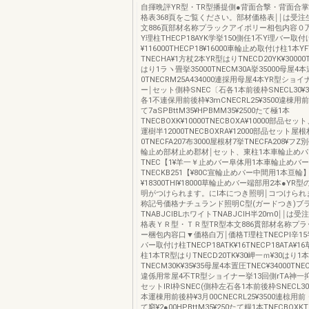
自揮晩評YR型・TR型播提側●背面合撃・背面合
格表368頁をご覧ください。部材価格表￨￨は受注
文886頁部材名称プラックアイポリー相包内容０
Y理柱THECP18AYK学挙150側任1不Y理バー取付
¥116000THECP18¥16000車輪止め取付け柱1本Y
TNECHA¥1方杖2本YR型はりTNECD20YK¥30000
はり1ラヽ畳挙35000TNECM30A挙35000母屋
0TNECRM25A434000連採用母屋4本YR型ショ
ー￨セット側枠SNEC〔石各1本前後枠SNECL30
各1不連保用前後枠¥3mCNECRL25¥3500違棟用
て7aSPBttM35¥HPBMM35¥2500たて極1本
TNECBOXK¥10000TNECBOXA¥10000部品
運樹半12000TNECBOXRA¥12000部品セット屋
0TNECFA207布3000屋根材7挙TNECFA208¥フ
輪止め部材止め郡材￨セット、東柱1本車輪止め
TNEC【1¥羊一￥止めバー阜体用1本車輪止めバ
TNECKB251【¥80C宣輪止めパー中間用1本亘
¥18300THl¥18000草輪止めバー端部用2本●Y
明がつけられます。にl本につき照明￨コつけられ
称記号価格ナチュランド照明C型(ガードつき)ブ
TNABJClBLホワイトTNABJClH半20m0￨￨は
格表ＹＲ型・ＴＲ型TR型本文886貫部材名称プ
ー梱包内容口▼価格白万￨価格T理柱TNECPl辛15
パー取付け柱TNECP18ATK¥16TNECP18ATA¥
柱1本TR型はりTNECD20TK¥30岬一ｍ¥30はり1
TNECM30K¥35¥35母屋4本置圧TNEC¥34000TNEC
違係用常屋4不TR型ショイナー挙13回側rTA神一
セットlRl枠SNEC(側枠左石各1本前後枠SNECL3
本運棟用前後枠¥3月00CNECRL25¥3500連椋用
て窮¥2●00HPBttM35¥250たて糧1本TNECBOXKT