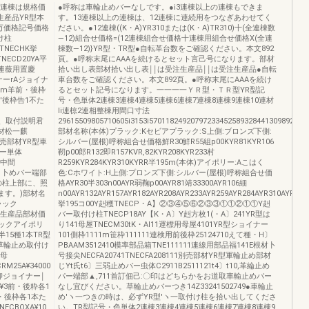
掌連棟は規格価
●呼称は車輪止めバーなしです。●i3連棟以上の連棟もできま
生産品YR型本
す。13連棟以上の連棟は、12連棟に連続用をつなぎあわせてく
万価格記号価格
ださい。●12連棟((K・A)YR310または(K・A)TR310)十(全連棟数
け柱
―12)組合せ価格=(12連棟組合せ価格十連棟用組合せ価格X(全連
FTNECHK挙
棟数―12)}YR型・TR型●自転革台数をご確認ください。本文892
TNECD20YA平
頁。●呼称末尾にAAAを続けるとセット言己号になります。部材
4本連薇用置慶
拾い出し表部材拾い出し表￨￨は受注生産品￨￨は受注生産品●自転
イナーrAジョイナ
車台数をご確認ください。本文892頁。●呼称末尾にAAAを続け
¥3m羊前・後枠
るとセット記号になります。一一一一ＹＲ型・ＴＲ型YR型記
前'後枠告1不た
号・色単体2連棟3連棟4連棟5連棟6連棟7連棟8連棟9連棟10連材
li連椋2連相整棟用間口寸法
セット、取付説明君
29615509805710605i3153i57011824920797233452589328441309892548
根材松一麒
部材名称(本体)プラック:Kセビアプラック:S上側:ブロンズ下側:
Z別売部材YR型車
シルバー(屋根)呼称組合せ価格鮮R30鮮R55組p00KYR81KYR106
パー単体
靭p00郎R132即R157KVR,82KYR208KYR233村
ー中間
R259KYR284KYR310KYRR半195m(本体)アイポリー:Aこはく
輪】卜めバー端部
色:Cホワイト:H上側:プロンズ下側:シルバー(屋根)呼称組合せ価
R型の柱上部に、照
格AYR30半303n00AYR弱鞠p00AYR81靖33300AYR106細
ます。)部材名
n00AYR132AYR157AYR182AYR208AYR233AYR259AYR284AYR310AYRR
ラック
挙195コ00Y赳穫TNECP・A】②③④⑤⑥②③③①①②①①Y赳
受注生産品部材価
バー取付け柱TNECP18AY【K・A〕Y赳方枚1(・A〕241YR型は
ラックアイポリ
り141母屋TNECM30tK・Al11運標用母屋4101YR型ショイナー
半15種1本TR型
101側枠1111m笹枠111111連検用前後枠25124710えて種・H〕
16草輪止め取付け
PBAAM3512410模率部品箱TNE111111連線用部品福141E根材卜
本母
号接尖NECFA20741TNECFA208111別売部材YR型軍輪止め部材
RM25A¥34000
じYt氏t6〕三弱止めパー虫体C2911B2511121t4〕t10,革綸止め
抑ジョイナー￨
パー端部▲,711首訂佃己:〇印はどちらかをお道取車輸止めバー
0¥3前・後粋各1
なし宜びください。草輪止めバーつき14Z33241502749●車輪止
前・後枠各1本た
め′ヽ一つきの時は、必ずYR型′ヽ一取付け柱を拾い出してくださ
NECBOXA¥10
い。TR型記号・色単体2連棟3連棟4連棟5連棟6連棟7連棟8連棟9