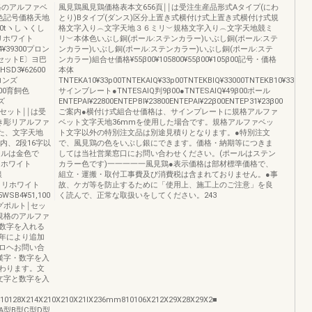
格のアルファベ
風見鶏風見鶏価格表本文656頁￨￨は受注生産品形式Aタイプ(にわ
色記号価格天地
とり)Bタイプ(ダンス)区分上置き式横付け式上置き式横付け式規
00tヽしヽくし
格文字入り︵文字天地３６ミリ︶規格文字入り︵文字天地競ミ
ミリホワイト
リ︶本体色いぶし銅(ポール:ステンカラー)いぶし銅(ポール:ステ
4¥39300プロン
ンカラー)いぶし銅(ポール:ステンカラー)いぶし銅(ポール:ステ
lセットE〕ヨ巴
ンカラー)組合せ価格¥55β00¥105800¥55β00¥105β00記号・価格
D3¥62600
本体
ブロンズ
TNTEKA10¥33p00TNTEKAlQ¥33p00TNTEKBlQ¥33000TNTEKB10¥33000
●00育飼色
サインブレート●TNTESAlQ判9β00●TNTESAlQ¥49β00ポール
ズ
ENTEPAl¥22800ENTEPBl¥23800ENTEPAl¥22β00ENTEP31¥23β00
￨セット￨￨は受
ご案内●横付け式組合せ価格は、サインプレートに規格アルファ
き彫リアルファ
ベット文字天地36mmを使用した場合です。規格アルファベッ
また、文字天地
ト文字以外の特別注文品は別途見積りとなります。●特別注文
内、2段16字以
で、風見鶏の色をいぶし銀にできます。価格・納期等につきま
ールは金色で
しては当社営業窓口にお問い合わせください。(ポールはステン
リホワイト
カラー色です)一一一一一風見鶏●表示価格は部材標準価格で、
銀
組立・運搬・取付工事費及び消費税は含まれておりません。●事
３６ミリホワイト
故、ケガ等を防止するために「使用上、施工上のご注意」を良
WSB4¥51,100
く読んで、正常な取扱いをしてください。243
ラグポルト￨セッ
規格のアルファ
数字を入れる
年により追加
ロヘお問い合
漢字・数字を入
わります。文
文字と数字を入
10128X214X210X210X21lX236mm810106X212X29X28X29X2■
型B型C型D型