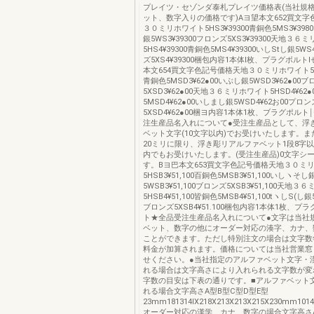
プレイツ・セゾンダ泰札プレイツ価格表(当社規
ット、数字入りの価格です)Aヨ望本文652買文字
３０ミリホワイト5HS3¥39300青銅色5MS3¥398
銀5WS3¥39300フロンズ5XS3¥39300天地３６
5HS4¥39300青銅色5MS4¥39300いしStし銀5WS
ズ5XS4¥39300梱包内容1本体l枚、プラグボルト
本文654買文字色記号価格天地３０ミリホワイト5HS
青銅色5MSD3¥62●00いぶし銀5WSD3¥62●00
5XSD3¥62●00天地３６ミリホワイト5HSD4¥62
5MSD4¥62●00いしまし銀5WSD4¥62お00プロン
5XSD4¥62●00梱ヨ内容1本体1枚、ブラグポルト
注生産品名入れについて●受注生産品として、浮
ベット文字(10文字以内)でお受けいたします。
20ミリに限り、浮き彫リアルファベット1段8字以
内でもお受けいたします。(受注生産品)0文字シ
す。Bヨ巴本文653買文字色記号価格天地３０ミ
5HSB3¥51,100百銅色5MSB3¥51,100いしヽそし
5WSB3¥51,100ブロンズ5XSB3¥51,100天地
5HSB4¥51,100皆銅色5MSB4¥51,100tヽしS(し銀5
ブロンズ5XSB4¥51.100梱包内容1本体1枚、プ
ト★全品受注生産品名入れについて●文字は当社
ベット、数字の他にオーダー対応の湊字、カナ、
ことができます。ただし特別注文の場合は文字数
料金が加算されます。価格については当社営業窓
せください。●当社指定のアルファベット文字・
れる場合は文字高さにより入れられる文字数が変
字数の目安は下表の通りです。■アルファベット
れる場合文字高さA型B型C型D型E型
23mm181314lX218X213X213X215X230mm1014
オーダー対応の漢学、カナ、数字の場合文字高さA