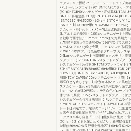
エクステリア照明[ハーディーツェットタイプ硫格
FPLシーリングライト(90°)SNTCA90スタット
(90°)SNTCB90システムゲート用灯具SNTCM
SNTCKl再項逮襲50Hz用SNTCA90E¥56幻0050・
ISNTCB901平6.50050・60Hz用ISNTCMlUI¥11コ
ISNTCKl判β0060Hz用SNTCA90WにトE・26kgL
テムゲート丹け売卜lB●Dく―Nは三波長形昼白
体:アルミ黒色塗装I・0.5略●システムゲート別売
有効取付面寸法,110mm□1lommまで灯具別売
ぃ"鞄隣雨∃防ョ色普通球40W(E26)乳竪げラス鶴
ロー本体:アル4kg瞬け売重,￨、ゲ_●システ“防雨
25W(E17)本体:アルミ黒色塗装グローブ:ガラス
0.9kg●システムゲート別売掛翻ェクステリァ照明
ングライト(120°)SNTCA12スタットアダプター(12
システムゲート用灯具SNTCMlDフットライトSN
50Hz用SNTCA12E¥58m050'60Hz用ISNTCB121
050'60Hz用SNTCMlDI¥11河0050。60Hz用ISNTC
用SNTCA12W¥58幻00●システムゲート,け売￨I
形昼白とを表します。灯泉別売本体:アルミ黒色塗装
ステムゲート別売●灯泉別売●灯泉有効取付面寸法
1lommとで施弾OWIE2い。テ乳白色グロープ:
体:アルミ県度・12kg●スタットアダブターに付
システムゲー会竹稚ミ黒諸国lC]FLシステムライ
40WSNTCL14FLシステムライト20WSNTCL0
レートは別途です。端部のエッジ7L/―卜は別途で
ミ黒色塗装既比哺匡竜諄」′ザPFL20W本体:アル
ドアクリル事し自色「―'い￨￨‖乱妖笥げ‐別売にi
(50Hz・60Hz)をお確かめください。新潟県佐
城郡は60Hz60Hz長野県北部地区`ま60Hz又50
い。但し北安尋郡は50Hz″静岡県は■士川を境とし