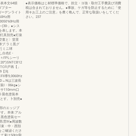
表本文64煩
●表示価格はじ材標準価格で、担立・ヨ強・取付工手費及び消費
アダプター
税は合まれておりません。●事故、ケガ等を防止するために「使
lUガーデンライト
用キお工上のご注意」を農く晩んで、正常な取扱いをしてくだ
60Hz用
さい。237
0050'60Hz用
―(30-」●シス
色を表します。本
●灯具別売●灯泉
∠空査と〉堂里
OBブ:ラミ黒グ
型￨ミニ球
字し白色E・
々FPLシーリ
0°)SNTCB12
TCFl戸再【」
¥9【沌
Fll導9,0060Hz
B●D←Nは三波長
I・06kg●シ
サ110mm口
ガラ晨色塗装本
けとす。卜別売●
ト
7端部のエッジブ
す。本体:アル
ミ黒色塗装セー
曽邑雰叫●周波数
渡郡束・中・西頚
H2をご確泌くださ
て束は50Hz取