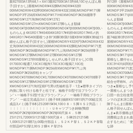
親827003A13判68,1∝XA13親82700X3A13判68,10Cせんぼん格
判12抑《屋根MOND
子(目すかし)屋根MONDRl¥432脚MONDRl¥432抑
00XMONDRlW4
00XMONDRlW432押00XMONDRlW432幻00柱MONDPl¥171脚
MONDP3平256抑
MONDP3平256抑XMONDPl¥171HЮXMONDP3¥256畑障手
MONDS3¥171β0
MONDSl¥1271洵0MONDSl¥127幻
らんま額縁
00XMONDSl¥127mXMONDSl¥127脚らんま額縁
MONDG¥7β00MO
MONDG¥7β00MONDG¥7β00XMONDG¥7β00XMONDG¥7β00い
ものらんま4XGRD
ものらんま4XGRD17¥454004XGRD17¥45抑4XGRD17¥45メ的
004XGRD17¥45
04XGRD17¥45400屋根つきBl'30脚3Bl鶏15畑XBlW30脚X3Bl組15
親74細3B3判59
細せんぼん格子(目すかし)屋根MONDRlY432河円0MONDRlX432
屋根MONDRlY43
丈洵0XMONDRlW432幻00XMONDRlW432脚柱MONDPl¥171恵
0XMONDRlW43
洵MONDP3¥256畑XMONDPl¥171ぷ洵XMONDP3¥256抑障子
00XMONDPl¥1
MONDSl¥127脚MONDSl¥127脚XMONDSl¥127脚
MONDS3¥171β0
XMONDSl¥127抑00屋根なしせんtFん格子(目すかし)Cl鶏
屋根なし腰付せんぼん
017003Cl報通7,10CXCl報拘170CX3Cl報掲7,10C柱
X3C3Y431糾阿柱
MONDPl¥171脚MONDP3¥256仰XMONDPl¥171ぷ洵
XMONDPl¥17
XMONDP3¥256抑柱キャンプ
MONDC¥3700M
MONDC¥3700MONDC¥3,700MONDC¥3700MONDC¥3700障子
MONDS3¥171β0
MONDSl¥127脚MONDSl¥127脚XMONDSl¥127脚
組合せ呼称N。.
XMONDSl¥1271洵0宝樹F弓男U売袖村岳子・1主●標準タイプの
つき●屋根なし予
内側に取り付ける格子と柱です。袖格子Sl型寸法ブラウンア
一屋根らんまつき
ン′ヽ一袖格子S2型寸法プラウンアンノ｀一袖格子用柱ブラウン
口団一自立柱使用
アン′｀一組立完成品3ガミ(格子8本)抽帥XS10815判7100組立完
ンマのぼ末冴口皿
成品3メミ(格子8本)ZS20815¥34,100０８︲５脚ＸＳ２判品︱︱
陣子らんま□屋根
︱︱︱︱︱︱︱︱︱︱︱︱︲Ｕキャツプつき鋳物(鴨窃
ん格子回せんぼん
MONDP2¥29β00KMONDP2¥29β00尺抹４．５榊
んま●表示価格は
ZSl1215,7200XSl1215親1500尺抹４．５榊2S21215椅
消費税は含まれ嘉
1,00XS21215鞘7お00取付部品１，Ｓ２ＫＰ挙１，Ｓ２ＫＰ挙取
止するために「使
付部品KPS2挙2,00Ｓ２獅ＫＰ挙216
な跡