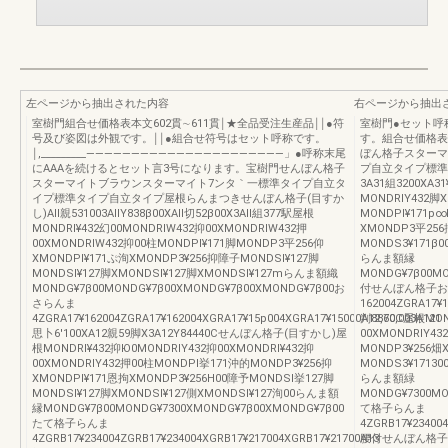
左ページから抽出された内容
右ページから抽出
室樹門組合せ価格表本文602貫∼611貫￨★全品受注生産品￨￨●符
室樹門●セット呼
号及び姿図は外観です。￨￨●組合せ符号はセット呼称です。
す。組合せ価格表
￨,_________――――――――――――――――――――――」●呼称末尾
ぼん格子スターマ
にAAAを続けるとセット言3号になります。宝樹門せんぼん格子
プ自立タイプ標準
スターマイトブラウンスターマイト7ンタ｀一標準タイプ自立タ
3A31組3200XA3
イプ標準タイプ自立タイプ屋根らんまつきせんぼん格子(目すか
MONDRlY432脚X
し)All親531003AllY838β00XAll切52β00X3All組377駅屋根
MONDPl¥171p∞
MONDRl¥432幻00MONDRlW432抑00XMONDRlW432押
XMONDP3平25
00XMONDRlW432抑00柱MONDPl¥171脚MONDP3平256仰
MONDS3¥171β0
XMONDPl¥171ぷ洵XMONDP3¥256抑障子MONDSl¥127脚
らんま額縁
MONDSl¥127脚XMONDSl¥127脚XMONDSl¥127mらんま額織
MONDG¥7β00MO
MONDG¥7β00MONDG¥7β00XMONDG¥7β00XMONDG¥7β00お
付せんぼん格子おさ
さらんま
162004ZGRA17¥
4ZGRA17¥162004ZGRA17¥162004XGRA17¥15p004XGRA17¥15000A12,60,003A121
判8870C屋根MON
思卜6′100XA12親59脚X3A12Y84440Cせんぼん格子(目すかし)屋
00XMONDRlY43
根MONDRl¥432抑Ю0MONDRlY432抑00XMONDRl¥432抑
MONDP3¥256畑X
00XMONDRlY432押00柱MONDPl挙171沖的MONDP3¥256抑
MONDS3¥17130
XMONDPl¥171恩拘XMONDP3¥256H00障予MONDSl挙127脚
らんま額緑
MONDSl¥127脚XMONDSl¥127側XMONDSl¥127洵00らんま額
MONDG¥7300MO
縁MONDG¥7β00MONDG¥7300XMONDG¥7β00XMONDG¥7β00
て格子らんま
たて格子らんま
4ZGRB17¥234004
4ZGRB17¥234004ZGRB17¥234004XGRB17¥217004XGRB17¥21700A13
腰付せんぼん格子A33