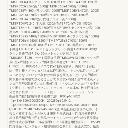
TMSPC8H¥4.800グリーン高:1000用TMSPCOG¥470高:1200用
TMSPC2G¥3.570高:1500用TMSPC5G¥4.070高:1800用
TMSPC86¥4.800プラウン高:1000用TMSPCOB¥3.470高:1200用
TMSPC2B¥3.570高:1500用TMSPC5B¥4口070高:1800用
TMSPC8B¥4.800戸当り門柱ホワイト高:1000用
TMSPTOH¥3.240￨本入高:1200用TMSPT2H¥740高:1500用
TMSPT5H半5。440高:1800用TMSPT8H¥6.440グリーン高:1000
用TMSPTOG¥.240高:1200用TMSPT2G¥3.740高:1500用
TMSPT5G¥5,440高:1800用TMSPT8G¥6.440ブラウン高:1000用
TMSPTOB¥モ240高:1200用TMSPT2B¥3.740高:1500用
TMSPT5B¥5.440高:1800用TMSPT8B¥〔440部品セットホワイ
ト共通TM8PiH¥1口430︱セットグリーン共通TM8PlG¥1.430ブ
ラウン共通TM8PIB¥,430セットヒンジ片開さ共通
TM8GiS¥l【230，セット両開き共通TM8GtW¥23.950メッシュ門
扉P型●片開さメッシュ門扉P型の高さはH:1000、Hi1200、
Hi1500、H:1800の4サイズで抗●門扉(片開き。両開き)は回転
錠・落し棒・メッシュパネルはF弓扉枠に、ヒンジは門ホ主にビ
ス止めとなっていま汽取付けの向きを変えることにより門扉の
開き勝手を現場で決めることができま抗●両開き基本寸法表メッ
シュ門扉P型部材拾い出し表●門扉′ヽネルはメッシュパネル本体
を切断してご使用ください。メッシュ′｀ネル本体1枚で門扉2枚
分とれま抗中一︲︲ ︲︲的︲︲︲︲︲メンンュフェンスＰ
型品番門柱門扉縦枠参考基礎寸法H:1000φ60.5Xt2.
〔φ48.6×300X300X500H:1200250φ60.5×t2.
〔φ486×350X350×600Hφ60.5×t3.2φ48.6×350×350X600H:1800
ゆ60.5Xt3.2φ48.6X450×450×650(注)商品仕様は改良のため、予
告なく変更することがありま曳開き形式納まり門扉粋横枠押え
吊り元門相戸当り門お部品セットヒンジセッ￨合計相包男片開き
用門柱式右勝手R!1ili16左勝手Li:l:116両開き用門柱式Rl・L!222l9
門扉部品・ヒンジセット相包明細掛金具2(2)、受金具2(2)、軸受