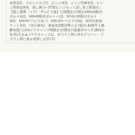
金具2(2)、スピンドル￨(1)、ヒンジ4(2)、とンジ芯棒4(2)、ヒン
ジ用座金8(4)、落し棒￨(―)門扉ヒンジセット語し荏ゴ昼員iた;
【落じ選尊〔イデi「戸≧iどう猛】だ両開き(片開き)M8×65取付
ポルト6(2)、M8×80取付ポルトー(2)、M10×100取付ボルト
8(4)、M4×8ナベビス4(―)、M8×50ナベビス12(6)、M10六角袋
ナット2(2)、12(小形丸)、座金4(2)暫評野とな1盟3ら私製号う稽
麒佑盟￨ち糾0メクオャンプ両開き(片開き)1謀義耳やうす(萬桂み
fij;所(子を;●メクラキャップは、ホワイト用に自をグリーン・プ
ラウン用に黒を使用しま抗172