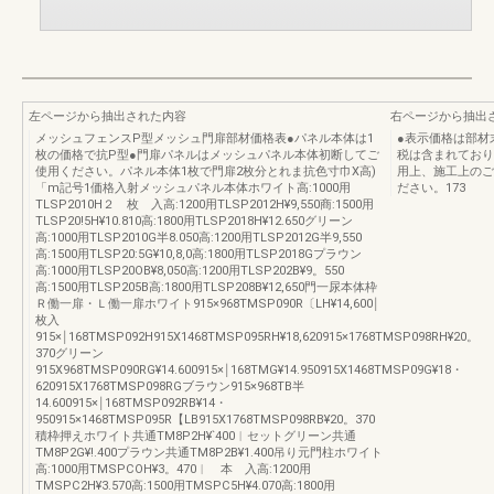
左ページから抽出された内容
右ページから抽出
メッシュフェンスP型メッシュ門扉部材価格表●パネル本体は1
●表示価格は部材
枚の価格で抗P型●門扉パネルはメッシュパネル本体初断してご
税は含まれており
使用ください。パネル本体1枚で門扉2枚分とれま抗色寸巾X高)
用上、施工上のご
「m記号1価格入射メッシュパネル本体ホワイト高:1000用
ださい。173
TLSP2010H２ 枚 入高:1200用TLSP2012H¥9,550商:1500用
TLSP20!5H¥10.810高:1800用TLSP2018H¥12.650グリーン
高:1000用TLSP2010G半8.050高:1200用TLSP2012G半9,550
高:1500用TLSP20:5G¥10,8,0高:1800用TLSP2018Gプラウン
高:1000用TLSP20OB¥8,050高:1200用TLSP202B¥9。550
高:1500用TLSP205B高:1800用TLSP208B¥12,650門一尿本体枠
Ｒ働一扉・Ｌ働一扉ホワイト915×968TMSP090R〔LH¥14,600￨
枚入
915×￨168TMSP092H915X1468TMSP095RH¥18,620915×1768TMSP098RH¥20。
370グリーン
915X968TMSP090RG¥14.600915×￨168TMG¥14.950915X1468TMSP09G¥18・
620915X1768TMSP098RGブラウン915×968TB半
14.600915×￨168TMSP092RB¥14・
950915×1468TMSP095R【LB915X1768TMSP098RB¥20。370
積枠押えホワイト共通TM8P2H¥`400︱セットグリーン共通
TM8P2G¥!.400プラウン共通TM8P2B¥1.400吊り元門柱ホワイト
高:1000用TMSPCOH¥3。470︱ 本 入高:1200用
TMSPC2H¥3.570高:1500用TMSPC5H¥4.070高:1800用