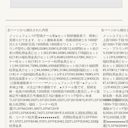
左ページから抽出された内容
右ページから抽出
メッシュフェンスP型係チール剥●セット部材価格表で、簡単に
メッシユフエンス
見積りができます。セット価格表名称・色構成部材たS:1000炉
上段1000+下段10
日たS:1200炉日高:1500用高:1800用ホワイト・グリーン・プラ
段1500+下段15
ウンP型巾レ類1櫛¥8,050¥9,550¥10,810挙12,650問柱セット柱(1
ーン・プラウンP型パ
本)+間柱用金具(￨セット)¥3,810¥4,040¥5,080挙5,770端柱セット
9,550¥10,81
柱(1本)+端柱用金具(1セット)半3,460¥3,690半4,670¥5,360コー
ット)半8,090¥10
ナー柱セット柱(1本)十コーナー柱用金具(￨セッ
端柱用金具(￨セット)¥
ト)￨¥4,5001¥4,730¥6,000¥6,690傾斜間柱セット柱(1本)十傾斜間
柱セット2段柱(1
柱用金具(1セット)￨¥4,040¥4,270¥5,310¥6,000傾斜端柱セット柱
¥9,470¥12,11
(1本)十イ頃斜端柱用金具(￨セット)i半3,5701¥3,800¥4,780¥5,470
斜問柱用金具(￨セット)
別売品保護キャンプ￨¥400セ5コ)￨¥400化5コ)¥400(25コ)¥400(25
柱セット2段柱(l
コ)規格価格表Ｈ一一一一︼メッシュフェンスＰ型一●フェンス
¥7,610¥10,25
本体は1枚、ホ主は1本の価格です。●ステール製です。部材名
コ)半400(25コ)
称・色高i1000用高:1200用高:1500用高!1800用入数言己→チイ面
フェンス本体は1
格記号1価格言己号価格言己与計価格ホワイトP型巾レ本体
材名称・色高:200
TLSP2010H¥8,050TLSP2012H¥9,550TLSP2015H¥10,810TLSP2018H¥12,6502
1200+下段1200
枚入柱(間柱・端柱・コーナー柱共
1800+下段10
通)TLSPMiOH¥1,840TLSPM12H半
価格ホワイトP型和
2,070TLSPMi5H¥2,760TLSPM18H半3,4502本入2段柱(間柱,端
8,050rLSP20!2H
柱・コーナー柱共通)●●●●●●●●●柱 式間柱用金具TLSPPBIH
半!2,6502枚
半1,970TLSPPBIH¥l,970TLSPPB2H¥2,320TLSPPB2H¥2,320端
通)●●●●●●●
柱用金具
通)TLSPM20H¥3.