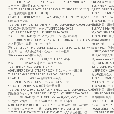
TLSPEPB!H¥l,620TLSPEPBlH¥l,620TLSPEPB2H¥l,910TLSPEPB2H¥l,9!0
8,510TLSPM3
コーナー柱用金具TLSPCPBIH半
TLSPPB3H¥4,29
2,660TLSPCPB!H¥2,660TLSPCPB2,¥3,240TLSPCPB2H¥3.240￨
4,990TLSPPB
セッ傾斜間柱用金具TLSPAPBl日
TLSPEPB3H¥3,
¥2,200TLSPAPB!H¥2,200TLSPAPB2P¥2,550TLSPAPB2H¥2,550
3.590TLSPEPB
傾斜端柱用金具
TLSPCPB3H¥5,6
TLSPAEPBIH¥1,730TLSPAEPBiH¥l,730TLSPAEPB2H¥2,020TLSPAEPB2H
鶴0傾斜間柱用金
半2,020号‖売昂保富室キャップTLSPFC25H¥400(25
TLSPAPB3H¥4,7
コ)TLSPFC25H¥400(25コ)TLSPFC25H¥400(25
¥5,450TLSPAP
コ)TLSPFC25H¥400(25コ)巧コ入グリーンP型パネル雑
TLSPAEPB8H¥3,
TLSP2010G¥8,050TLSP2012GI¥9,550TLSP2015G¥10,810TLSP2018G¥12,6502
売最イ呆護キャップTL
枚入柱(間柱・端柱・コーナー柱共
400(25コ)TLSPF
通)TLSPMiOG¥1,840TLSPM12G¥2,070TLSPM!5G¥2,760TLSPMi8G¥3,4502
スグリーンP型巾
本入間 柱 式2段柱(間柱・端柱・コーナー柱共
rLSP20,OG¥8,05
通)●●●●●●●●●間柱用金具
半12,6502枚
TLSPPB!G¥1,970TLSPPBlG¥1,970TLSPPB2G半
通)●●●●●●●
2,320TLSPPB2G¥2,320￨セット端柱用金具
通)rLSPM20G¥3,
TLSPEPBIG¥1,620TLSPEPBlGI¥l・
8,510rLSPM36
620TLSPEPB2G¥l,910TLSPEPB2G¥l,910コーナー柱用金具
rLSPPB3G¥4,29
TLSPCPBIG¥2,660TLSPCPBlGI¥2,660rLSPCPB2に
セッl端柱用金具
¥3,240TLSPCPB2C¥3,240傾斜間柱用金具
TLSPEPB3C¥3,5
TLSPAPBiC¥2,200TLSPAPBI¥2,200rLSPAPB2に
半4,170コーナ
¥2,550TLSPAPB2C¥2,550傾斜端柱用金具
TLSPCPB3C¥5,6
TLSPAEPB!G¥l,730lG¥1.730「LSPAEPB2G¥2,020rLSPAEPB2G¥2,020]」
鶴0傾斜問柱用金
売品保護キャップTLSPFC25G半400(25コ)TLSPFC25G¥400(25
rLSPAPB3G¥4,7
コTLSPFC25G¥400(25コ)TLSPFC25G¥400(25コ)25コ入プラウ
傾斜端柱用金具「L
ンP型巾レ本体TLSP2010B半8,050TLSP2012B半9・
8G¥3,810TLSPA
550TLSP20i5B¥10,8i0rLSP2018B¥12,6502枚入間 程 式柱(間
4,390「LSPAE
柱・端柱・コーナー柱共通)TLSPM10B¥l,840TLSPM12B半
400(25コ)rLSPFC
2,070TLSPM15B¥2,760TLSPM18B¥3,4502本入2段柱(間柱・端
コ)TLSPFC25G¥