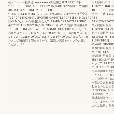
柱・コーナー柱共通)●●●●●●●●●問柱用金具TLSPPBIB半
ンP型巾レ本体
1,970TLSPPBIB¥1,970TLSPPB2B¥2,320TLSPPB2B¥2,320端柱
TLSP2010B¥8,0
用金具TLSPEPBIB¥l,620TLSPEPB!日
10,810TLSP2
¥￨,6201TLSPEPB2B¥1,910TLSPEPB2B¥l,910コーナー柱用金具
ナー柱共通)●●●
TLSPCPBIBI¥2,660TLSPCPBIB¥2,6601TLSPCPB2B¥3.240rLSPCPB2
と
日¥3,240セット傾斜間柱用金具TLSPAPBIBI¥2,200TLSPAPBIBI
SPM20B¥3,800T
半2,2001TLSPAPB2B¥2,550rLSPAPB2日¥2,550傾斜端柱用金具
本入間柱用金具
TLSPAEPBIB¥l,730SPAEPB2B¥2,020TLSPAEPB2B¥2,020]」売
TLSPPB3B¥4,29
品保目褒キャップTLSPFC25B¥400(25コ)TLSPFC25BI¥400(25
セット端柱用金具TLS
コ)TLSPFC25B¥400(25コ)TLSPFC25B半400(25コ)25コ入●フェ
3,590TLSPEPB
ンスの切断面部は危険ですから、別売の保護キャップをお使い
TLSPCPB3日
ください168
¥5,670TLSPCPB
傾斜問柱用金具TL
¥4,750TLSPAPB3
傾斜端柱用金具TLSP
8B¥3,8!0rLSPA
ャップTLSPFC25B¥
コ)TLSPFC25B¥
ンスの切断面部は
ください“ＨＨＨ
いて●傾斜地では
ー部が含まれる場
わるものとします
形(端末部)となり
は直線施工とし、
部材末端価格で、
ておりません。●
上のご注意」を良