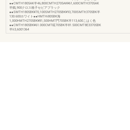
●●CMTH1805AK半46,800CMTH2705AK¥61,600CMTH3705AK
半鶴,900クロス格子セピアプラック
●●SMTH1805BK¥70,100SMTH2705BK¥93,700SMTlt3705BK半
130.600ホワイト●●HMTHi805BK海
1,000HMTH2705BK¥81,500HMT門705BK半113,600こはく色
●●CMTH1805BK¥61.000CMT椛705BK半81.500CMT8E33705BK
半li3,6001364