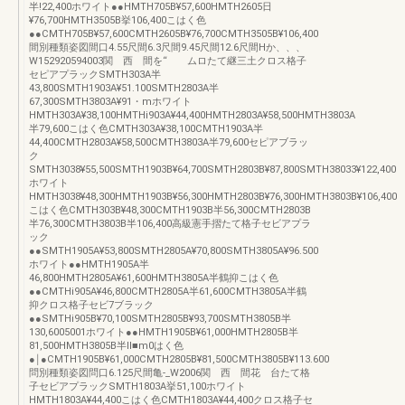
半!22,400ホワイト●●HMTH705B¥57,600HMTH2605日
¥76,700HMTH3505B挙106,400こはく色
●●CMTH705B¥57,600CMTH2605B¥76,700CMTH3505B¥106,400
間別種類姿図間口4.55尺間6.3尺間9.45尺間12.6尺間Hか、、、
W152920594003関 西 間を“ ムロたて継三土クロス格子
セピアプラックSMTH303A半
43,800SMTH1903A¥51.100SMTH2803A半
67,300SMTH3803A¥91・mホワイト
HMTH303A¥38,100HMTHi903A¥44,400HMTH2803A¥58,500HMTH3803A
半79,600こはく色CMTH303A¥38,100CMTH1903A半
44,400CMTH2803A¥58,500CMTH3803A半79,600セピアブラッ
ク
SMTH3038¥55,500SMTH1903B¥64,700SMTH2803B¥87,800SMTH38033¥122,400
ホワイト
HMTH3038¥48,300HMTH1903B¥56,300HMTH2803B¥76,300HMTH3803B¥106,400
こはく色CMTH303B¥48,300CMTH1903B半56,300CMTH2803B
半76,300CMTH3803B半106,400高級憲手摺たて格子セビアプラ
ック
●●SMTH1905A¥53,800SMTH2805A¥70,800SMTH3805A¥96.500
ホワイト●●HMTH1905A半
46,800HMTH2805A¥61,600HMTH3805A半鶴抑こはく色
●●CMTHi905A¥46,800CMTH2805A半61,600CMTH3805A半鶴
抑クロス格子セビ7ブラック
●●SMTHi905B¥70,100SMTH2805B¥93,700SMTH3805B半
130,6005001ホワイト●●HMTH1905B¥61,000HMTH2805B半
81,500HMTH3805B半ll■m0はく色
●￨●CMTH1905B¥61,000CMTH2805B¥81,500CMTH3805B¥113.600
問別種類姿図問口6.125尺間亀‐_W2006関 西 間花 台たて格
子セビアプラックSMTH1803A挙51,100ホワイト
HMTH1803A¥44,400こはく色CMTH1803A¥44,400クロス格子セ