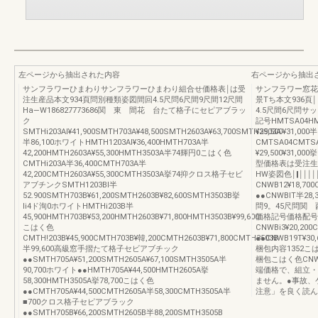
左ページから抽出された内容
右ページから抽出
サンフラワーひまわりサンフラワーひまわり組合せ価格表￨は受
サンフラワー窓花
注生産品本文934頁問別種類姿図間回4.5尺問6尺間9尺間12尺間
景Tち本文936頁
Ha―W186827773686関 東 間花 台たて格子にセピアブラッ
4.5尺間6尺問サッ
ク
記号HMTSA04HM
SMTHi203AI¥41,900SMTH703A¥48,500SMTH2603A¥63,700SMTH3503A
¥29,500¥31,0
半86,100ホワイトHMTH1203AI¥36,400HMTH703A半
CMTSA04CMTS
42,200HMTH2603A¥55,300HMTH3503A半74輝円0こはく色
¥29,500¥31,00
CMTHi203A半36,400CMTH703A半
型価格表は受注生
42,200CMTH2603A¥55,300CMTH3503A挙74抑クロス格子セビ
HW姿図色￨‖￨￨
アブチンクSMTH1203BI半
CNWB12¥18,700
52.900SMTH703B¥61,200SMTH2603B¥82,600SMTH3503B挙
●●CNWBIT半28,
li4ド洵0ホワイトHMTHi203B半
問9。45尺問関 西 
45,900HMTH703B¥53,200HMTH2603B¥71,800HMTH3503B¥99,600
価格記号価格配号
こはく色
CNWBi3¥20,200
CMTH!203B¥45,900CMTH703B¥韓,200CMTH2603B¥71,800CMTH3503B
●●CNWB19T¥
半99,600高級窓手摺たて格子セビアブチック
梱包内容1352こは
●●SMTH705A¥51,200SMTH2605A¥67,100SMTH3505A半
梱包こはく色CNW
90,700ホワイト●●HMTH705A¥44,500HMTH2605A挙
端価格で、組立・
58,300HMTH3505A挙78,700こはく色
ません。●事故、
●●CMTH705A¥44,500CMTH2605A半58,300CMTH3505A半
注意」を良く読ん
■700クロス格子セピアブラック
●●SMTH705B¥66,200SMTH2605B半88,200SMTH3505B