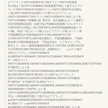
ピアプラックSMTHi803B半64,700ホワイトHMTHi803B挙
56,300はく色CMTH1803B¥56,300高級憲手摺たて格子セピアプ
ラックSMTH1805A半53,800ホワイトHMTH1805AI半46,800は
く色CMTH1805AI半46,800クロス格子セピアブラック
iSMTH1805BI¥70,100ホワイトHMTH1805B半61,000こはく色
CMTH1805B¥61.000■男J斎::軍言古・表示価格は￨セット価格で
抗住宅関連商品姿図・名称1色記号価格化粧鋳物パネルホワイト
HZBB32半16,600はく色CZBB32¥16,600内容明細鏡物化粧パネ
ル2枚、部品一式(￨セット2枚入)セビアプランク用￨ホワイト用
戸袋調整部品中内容明細SMTHTS¥i4,000HMTHTS半
10,400CMTHTS¥10,400戸袋日整柱O、戸袋湖整横材O、戸袋田
整金果C戸袋田整補強金泉・下部金具各O、たて件キャップO、
取付ビス・ポルト頼間別種類姿図問口4.725尺間6.3尺間9.45尺問
12.6尺問HW148219503822九州・四国間士に ムロたて格子
340セビアプラックSMTHi303AK半
43,800SMTH1803AK¥51,!00SMTH2703AK¥67,300Sm8703AK半
91・600ホワイト
HMTH1303AK¥38,100HMTHi803AK¥44,400HMTl12703AK¥58,500RT183703AK
半7既600こはく色
CMTH1303AK¥38,100CMTHi803AK¥44,400CMTH2703AK学
弱,500CMIB3703AK半7軌600クロス格子セビアブチック
SMTHi303BK半55,500SMTH1803BK¥64,700SMTH2703駅挙
87,800SM「lt703BK半122,400ホワイト
HMTH1303BK¥48,300HMTHi803BK¥56,300HMTH2703BK挙76‐
300HMttBK¥lて汚W門0こはく色
CMTH1303BK¥48,300CMTH1803BK¥56,300CMTH2703BK¥76,300CMIB3703BK
半lはヽ400高級窓手摺たて格子セビアプラック
●●SMTHi805AK¥53,800SMTH2705AK¥70,800SMTH3705AK半
96,500ホワイト●●HMTH1805AK半
46,800HMTH2705AK¥61,600HMTH3705AK挙鶴,900こはく色