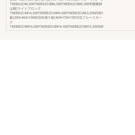
TNEBA2C¥6,500TNEBA2CIB¥6,500TNEBA2CIB¥6,500準難燃材
は路)ライトブロンズ
TNEBB2CA¥16,500TNEBB2CtA¥!6,500TNEBB2C!A¥,6,500内側1
枚(200×463×1006X2)外側十枚(469×729×1001X2)ブルースモー
ク
TNEBB2CIB¥16,500TNEB82CtB¥16.500TNEBB2CtB¥16.500348