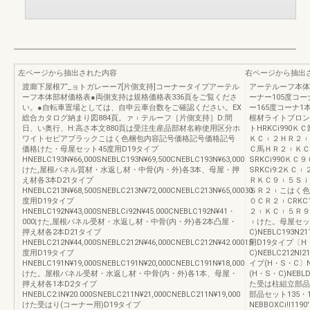
左ページから抽出された内容
右ページから抽出
渡廊下屋根7“_ョトガレーー7[片側支持]コーナータイプアーテル
アーテルーフ本体
ーフ本体部材価格表●両側支持は規格価格表336頁をご覧くださ
ーナー105度コー
い。●自転車置場としては、自申云車台数をご確認ください。EX
ー165度コーナ1
総合カタログ納まり図884頁。ァ︲テルーフ［片側支持］D:間
根材ライトブロンズ
日、い奥行、H:高さ本文880頁は受注生産品部材名称使用区分ホ
トHRKCi990Ｋ
ワイトセピアプラックこはく色梱包内容記号価格記号価格記号
ＫＣ︲２ＨＲ２︲
価格けた・母屋セット45度用D19タイプ
Ｃ馬ＨＲ２︲ＫＣ
HNEBLC193N¥66,000SNEBLC193N¥69,500CNEBLC193N¥63,000
SRKCi990ＫＣ
けた,屋根パネル質材・水返し材・中骨(内・外)各3本、母屋・押
SRKCi9:2Ｋ
え材各3本D21タイプ
ＲＫＣ９︲５Ｓｉ
HNEBLC213N¥68,500SNEBLC213N¥72,000CNEBLC213N¥65,00030
ＳＲ２︲こはく色C
度用D19タイプ
０ＣＲ２︲CRKC
HNEBLC192N¥43,000SNEBLCi92N¥45.000CNEBLC192N¥41・
２︲ＫＣ︲５Ｒ９
000けた,屋根パネル受材・水返し材・中骨(内・外)各2本凸屋・
︲けた。母屋セット
押え材各2本D21タイブ
C)NEBLC193N
HNEBLC212N¥44,000SNEBLC212N¥46,000CNEBLC212N¥42.00015
用D19タイプ〔H・
度用D19タイブ
C)NEBLC212Nl
HNEBLC191N¥19,000SNEBLC191N¥20,000CNEBLC191N¥18,000
イプ(H・S・C〕N
けた。屋根パネル受材・水返し材・中骨(内・外)各1本、母屋・
(H・S・C)NEBLD
押え材各1本D2タイプ
た受は柱組立部品〔H
HNEBLC2:lN¥20.000SNEBLC211N¥21,000CNEBLC211N¥19,000
部品セット135・1
けた受はり(コーナー用)D19タイプ
NEBBOXCi!l119