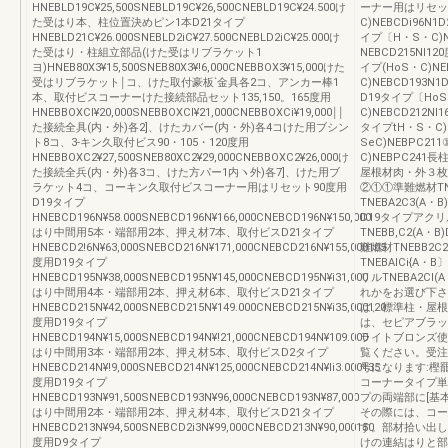
HNEBLD19C¥25,500SNEBLD19C¥26,500CNEBLD19C¥24.500け
ーナー用はリセット
た受はり本、柱位置決めピン1本D21タイプ
C)NEBCDi96N
HNEBLD21C¥26.000SNEBLD2iC¥27.500CNEBLD2iC¥25.000け
イプ〔H・S・C)N
た受はり・柱組立部品(けた受はリブラケット1
NEBCD215Nl1
ヨ)HNEB80X3¥15,500SNEB80X3¥!6,000CNEBBOX3¥15,000けた
イプ(HoS・C)NE
受はリブラケット￨コ、けた取付豪板`金具各2コ、アンカー棒1
C)NEBCD193N
本、取付ビスコーナーけた接続部品セット135,150。165度用
D19タイプ〔HoS
HNEBBOXCI¥20,000SNEBBOXCI¥21,000CNEBBOXCi¥19,000￨￨
C)NEBCD212Nl
た接続全具(内・外)各2]、けたカバー(内・外)各4コけた用ブシン
タイプtH・S・C)N
ト8コ、3-キン久取付ビス90・105・120度用
SeC)NEBPC21
HNEBBOXC2¥27,500SNEB80XC2¥29,000CNEBBOXC2¥26,000け
C)NEBPC241長
た接続全兵(内・外)各3コ、けた方パー1内ヽ外)各7]、けた用ブ
屋根材肉・外３枚入
ラケット4コ、コーキン久取付ビスコーナー用はリセット90度用
②①①準難燃材TN
D19タイプ
TNEBA2C3(A
HNEBCD196N¥58.000SNEBCD196N¥166,000CNEBCD196N¥150,000
D19タイプアクリル
はり中間用5本・端部用2本、押え材7本、取付ビスD21タイプ
TNEBB,C2(A・
HNEBCD2!6N¥63,000SNEBCD216N¥171,000CNEBCD216N¥155,000105
難燃材TNEBB2
度用D19タイプ
TNEBAICi{A
HNEBCD195N¥38,000SNEBCD195N¥145,000CNEBCD195N¥i31,000
リルTNEBA2Cl
はり中間用4本・端部用2本、押え材6本、取付ビスD21タイプ
れかをお選び下さい
HNEBCD215N¥42,000SNEBCD215N¥149.000CNEBCD215N¥i35,000120
は、標準柱・屋根
度用D19タイプ
は、セピアブラッ
HNEBCD194N¥15,000SNEBCD194N¥!21,000CNEBCD194N¥109.000
ライトブロンズ使
はり中間用3本・端部用2本、押え材5本、取付ビスD2タイプ
覧ください。受注
HNEBCD214N¥!9,000SNEBCD214N¥125,000CNEBCD214N¥li3.000135
号になります:樫
度用D19タイプ
コーナータイプ単
HNEBCD193N¥91,500SNEBCD193N¥96,000CNEBCD193N¥87,000
プの両端部に[基
はり中間用2本・端部用2本、押え材4本、取付ビスD21タイプ
その際には、コー
HNEBCD213N¥94,500SNEBCD2i3N¥99,000CNEBCD213N¥90,000150
す。部材拾い出し
度用D9タイプ
けの連結はりと部