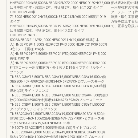
HNEBCD192N¥68,500SNEBCDi92N¥72,000CNEBCD192N¥65,000
価格表344頁の
はり中間用1本・端部用2本、押え材3本、取付ビスD21タイプ
ー用屋根材の寸法
HNEBCD212N半
アーテルーフ［片
71,500SNEBCD212N¥75,000CNEBCD212N¥68.000165度用D19
運搬・取付工事費
タイプ
ガ等を防止するた
HNEBCD191N¥49,500SNEBCD191N¥52,000CNEBCDi91N¥47,000
で、正常な取扱い
はり端部用2本、押え材2本、取付ビスD21タイプ
HNEBCD2ilN¥51・
500SNEBCD211N¥54,000CNEBCD211N¥49,000柱標準(1本
入)HNEBPC2¥41,500SNEBPC211¥43.500CNEBPC211¥39,500升
J亡￨ラⅢ【長柱H24(本
入)HNEBPC24¥47.500SNEBPC241¥50,000CNEBPC241¥45,000
長柱H30(1本
入)HNEBPC30¥86,000SNEBPC301¥90.000CNEBPC301¥82.000
柱1本コーナー用屋根材内・外３枚入D19タイプアクリルライト
ブロンズ
TNEBAiC3A¥16.500TNEBAiC3A¥16,500TNEBAiC3A¥16.500内側
3枚(200×437×898X2)外側3枚(443×675X893×2)ブルースモーク
TNEBAiC3B¥16,500TNEBAIC3B¥16.500TNEBAiC3B¥16,500準難
燃材ば路)ライトブロンズ
TNEBBiC3A¥41,500TNEBBiC3A¥41,500TNEBBtC3A¥4!.500内側3
枚(200×437×898X2)外側3枚(443×675X893×2)ブルースモーク
TNEBBiC3B¥41,500TNEBBiC8B¥41,500TNEBBiC8B¥41,500D21
タイプアクリルライトブロンズ
TNEBA2C3A¥19.500TNEBA2C3A¥19,500TNEBA2C3A¥19,500内
側3枚(200×463×1006X2)外側3枚(469×729×1001×2)ブルースモ
ークTNEBA2C3B¥19,500TNEBA2C3B半
19,500TNEBA2C3B¥19,500準難燃材ば路)ライトブロンズ
TNEBB2C3A¥49,000TNEBB2C3A¥49,000TNEBB2C3A¥49.000内
側3枚(200×463×1006×2)外側3枚(469×729X1001×2)ブルースモ