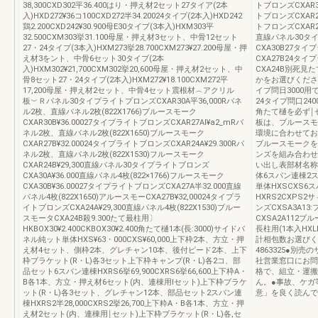
38,300CXD302平36.400はり・押え材2セット27タイア(2本
トブロンズCXAR3
入)HXD272¥36コ100CXD272半34.20024タイプ(2本入)HXD242
トプロンズCXAR2
鶏2.200CXD242¥30.900母E30タイプ(3本入)HXM303平
トフロンズCXAR2
32.500CXM303挙31.100母屋・押え材3セット、中骨12セット
直線パネル30タイ
27・24タイプ(3本入)HXM273挙28.700CXM273¥27.200母屋・押
CXA30B27タイ
え材3をント、中骨6セット30タイブ(2本
CXA27B24タ
入)HXM302¥21,700CXM302挙20,600母屋・押え材2セット、中
CXA24B別死見た
骨8セット27・24タイブ(2本入)HXM272¥18.100CXM272平
かをお選びください
17,200母屋・押え材2セット、中骨4セット震根材︵アクリル
イプ問日3000用で
板︶Ｒパネル30タイプライトプロンズCXAR30A平36,000Rバネ
24タイプ問口2
ル2枚、直線パネル2枚(822X1766)ブルースモーク
角たて樋を必ず￨
CXAR30B¥36.00027タイブライトブロンズCXAR27AI¥a2_mRバ
板は、ブルースモ
ネル2枚、直線バネル2枚(822X1650)ブルースモーク
環境に合わせてお
CXAR27B¥32.00024タイプライトブロンズCXAR24A¥29.300Rパ
ブルースモークを
ネル2枚、直線パネル2枚(822X1530)フルースモーク
ンズを組み合わせ
CXAR24B¥29,300直線バネル30タイプライトブロンズ
い出し表部材名称
CXA30A¥36.000直線パネル4枚(822×1766)フルースモーク
体6スパン連棟2ス
CXA30B¥36.00027タイプライトブロンズCXA27A半32.000直線
単体HXSCXS6ス
パネル4枚(822X1650)アルースモーCXA27B¥32,00024タイプラ
HXRS2CXPS
イトブロンズCXA24A¥29,300直線パネル4枚(822X1530)ブルー
ンズCXSA3A1
スモータCXA24B殺9.300たて最柱用〕
CXSA2A112ブ
HKBOX30¥2.400CKBOX30¥2.400角たて樋1本(長:3000)サイドバ
長柱用(1本入HX
ネル純ット単体HXS¥63・000CXS¥60,000上下枠2本、方立・押
計相包数お選びく
え材4セット、側枠2本、グレチャン10本、後付ピード2本、上下
4863325●別
枠ブラケット(R・L)各3セット上下枠キャンプ(R・L)各2コ、部
社営業窓口にお問
品セット6スバン連棟HXRS6挙69,900CXRS6挙66,600上下枠A・
格で、組立・運搬
B各1本、方立・押え材6セット(内、連棟用lセット)上下枠ブラケ
ん。●事故、ケガ
ット(R・L)各3セット、グレチャン12本、部品セット2スパン連
意」を良く読んで
棟HXRS2半28,000CXRS2挙26,700上下粋A・B各1本、方立・押
え材2セット(内、連棟用￨セット)上下枠ブラケット(R・L)各,セ