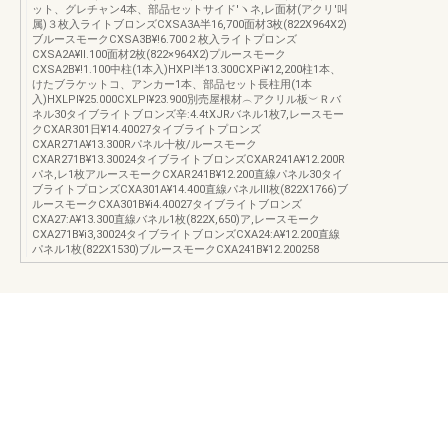
ット、グレチャン4本、部品セットサイド′ヽネ,レ面材(アクリ′叫
属)３枚入ライトブロンズCXSA3A半16,700面材3枚(822X964X2)
ブルースモークCXSA3B¥!6.700２枚入ライトプロンズ
CXSA2A¥ll.100面材2枚(822×964X2)プルースモーク
CXSA2B¥!1.100中柱(1本入)HXPl半13.300CXPi¥12,200柱1本、
けたブラケットコ、アンカー1本、部品セット長柱用(1本
入)HXLPl¥25.000CXLPl¥23.900別売屋根材︵アクリル板︶Ｒバ
ネル30タイブライトブロンズ辛:4.4tXJRバネル1枚7,レースモー
クCXAR301日¥14.40027タイブライトプロンズ
CXAR271A¥13.300Rパネル十枚/ルースモーク
CXAR271B¥13.30024タイブライトブロンズCXAR241A¥12.200R
パネ,レ1枚アルースモークCXAR241B¥12.200直線パネル30タイ
ブライトプロンズCXA301A¥14.400直線パネルⅢ枚(822X1766)ブ
ルースモークCXA301B¥i4.40027タイブライトブロンズ
CXA27:A¥13.300直線バネル1枚(822X,650)ア,レースモーク
CXA271B¥i3,30024タイブライトブロンズCXA24:A¥12.200直線
パネル1枚(822X1530)ブルースモークCXA241B¥12.200258