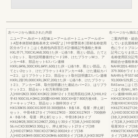
左ページから抽出された内容
右ページから抽出
ニユーアーJbポートA型〓エーアールポートニューアールポー
ご案内呼称・組合せ
トA型本体部材価格表本文:694頁″よ￨1中督墜視本￨部材名称使用
していま抗屋根材
区分ホワイトこはく色相包内容言己ギ計価格記号価格た単体
色にライトブロン
HXL半71,700CXL¥68,300けた(R・L)各1本、雨とい部品。たてと
記号になりま抗ニ
い2セット、取付説明書後付ピード2本、けたプラケッMコ、ア
名称使用区分記号
ンカー4本、部品セット6スバン連棟
称組合せ価格単体6
HXRL6¥96,300CXRL6¥91,600けた(R・L)各1本、雨とい部品。た
NAHR2控6.400
てとい2セット、けたブラケット4ヨアンカー4本、けた連結カバ
379.300ホワ
ー2コ、はリブラケット2コ、部品セット取付説明書2スバン違棟
NAHRiを平557.6
HXRL2挙39,000CXRL2¥37,200けた(R・L)各1本、けたブラケッ
93,000lr52
ト2コ、アンカー2本、取付脱明書けた連結カバー2コ、はリブラ
RASanaこはく
ケット2コ、部品セット柱万和用笹(2本
こはく色NAしM14
入)HXH2¥23.300CXH2¥22.200t12イト方杖用長柱(2本入)HXLH2
パン連棟HXRL6CX
半43.900CXLH2¥42,200覆HXH¥8.300CXH挙7.800方枚4本、コー
HXH2CXH2②②
ナーキャッブ4コ、部品セット側枠30タイプ
方枚HXHCXH222
HXG30¥35.000CXG30半33.300側枠A・B各1本、母屋・押え材￨
HX627CX6271
セット、中骨4本27タイプHXG27¥33・300CXG27¥31・700側枠
入)HXD303CXD
A・B各1本、母屋・押え材￨セット、中骨2本24タイブ
(3水入)HXD243C
HX624¥28,300CXG24¥27,200はり30タイ7(3本入)HXD303挙
イ7(2本入)HXD27
56.mCXD303¥53.300はり。押え材3セット27タイプ(3本
母屋30タイプ(3水入
入)HXD273¥53.700CXD273¥52.00024タイプ(3本
HXM273CXM273
入)HXD243¥49.000CXD243¥46.60030タイブ(2本入)HXD302平
タイブ(2本入)HX