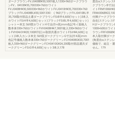
ダークブラウンFVJ0408B¥30,5001枚入1330×960ダークブラウ
度自aステンレスF
ンFV」04!OB¥35,700330×760ホワイト
クブラウンB寸法(
FVJ0408H¥30,500330×960ホワイトFVJ0410H¥35,700330×760
イトFRM1006H¥
ブラックFVJ0408BL¥30,5001330〉く960ブラックFVJ0410BL半
FRMi006B¥22
35,700取付部品土通ダークブラウンFSiB半4,600(1セット)3本入
付脚グークブラウンF
ホワイトFSiH半4,600(￨セット)ブラックFSiBL半4,600(￨セット)
自在)ステンレスFC
シャトー本文:569買ホワイトH寸法(巾×高)mm色記号イ面格入
Hダークブラウン
数本体330×760ホワイトFVH0408H¥i7,3001枚入330×960ホワイ
1000×600ホワイ
トFVH04iOH¥20,100舛刊口ｍ取部共通ホワイトFSiH¥4,600(￨セ
ラウンFRFi006B¥
ット)3本入カンヌ本文:569頁ダークグリーンG寸法(巾X高)mm
本入取付脚ダークブ
色記号価格入数本体330×760ダークグリーンFCH0408G¥20,7001
(角度自aステンレ
枚入330×960ダークグリーンFCH0410G¥24,200取付部品通共ダ
価格で、組立・運
ークグリーンFSiG半4,600(￨セット3本入178
せん。179