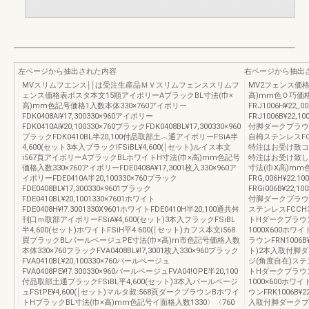
左ページから抽出された内容
右ページから抽出
MVスリムフエンス￨￨は受注生産品ＭＶスリムフェンススリムフ
MV2フェンス価
ェンス価格表ポスタ本文15順アイポリーAブラックBL寸法(巾×
高)mm色０巧価格
高)mm色記号価格1入数本体330×760アイポリー
FRJ1006H¥22,
FDK0408AI¥17,300330×960アイポリー
FRJ1006B¥22,
FDK0410AI¥20,100330×760ブラックFDK0408BL¥17,300330×960
付脚ダークプラウンF
ブラックFDK0410BL半20,100付品取部土︿通アイボリーFSiA半
自栂ステンレスFC
4,600(セット3本入ブラックIFSiBL¥4,600(￨セット)ルイス本文
特注はお受け致コ
i567頁アイボリーAブラックBLホワイトH寸法(巾×高)mm色記号
特注はお受け致し
価格入数330×760アイポリーFDE0408A¥17,3001枚入330×960ア
寸法(巾X高)mm
イポリーFDE0410A半20,100330×760プラック
FRG,006H¥22.
FDE0408BL¥17,300330×9601ブラック
FRGi006B¥22
FDE0410BL¥20,1001330×7601ホワイト
付脚ダークブラウンF
FDE0408H¥!7.3001330X9601ホワイトFDE0410H半20,100通共舛
ステンレスFCCH3
刊口ｍ取部アイポリーFSiA¥4,600(セット)3本入フラックFSiBL
トHダークブラウ
半4,600(セット)ホワイトFSiH平4.600(￨セット)カフス本文i568
1000X600ホワイ
買ブラックBLパールベージュPE寸法(巾×高)m市色記号価格入数
ラウンFRN1006B
本体330×760フラックFVA0408BL¥!7,3001枚入330×960ブラック
ト)2本入取付脚ダー
FVA0410BL¥20,100330×760パールベージュ
ジ(角度自在)ステン
FVA0408PE¥!7.300330×960パールページュFVA04!OPE半20,100
トHダークブラウ
付品取部土通ブラックFSiBL平4,600(セット)3本入パールページ
1000×600ホワイト
ュFStPE¥4,600(￨セット)マルタ叔:568頁ダークブラウンBホワイ
ウンFRK1006B¥
トHブラックBL寸法(巾×高)mm色記号イ面格入数1330〉〈760
入取付脚ダークブラウ