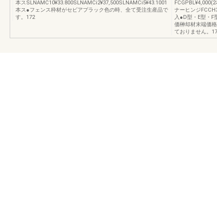
本スSLNAMC10¥33.800SLNAMCi2¥37,500SLNAMCi5¥43.1001
FCGPBL¥4,00
本ス●フェンス枠材がセビアプラック色の時、全て受注生産品で
ナーヒンジFCCH3¥
す。172
入●D型・E型・
価榊却材末端価格
ておりません。17