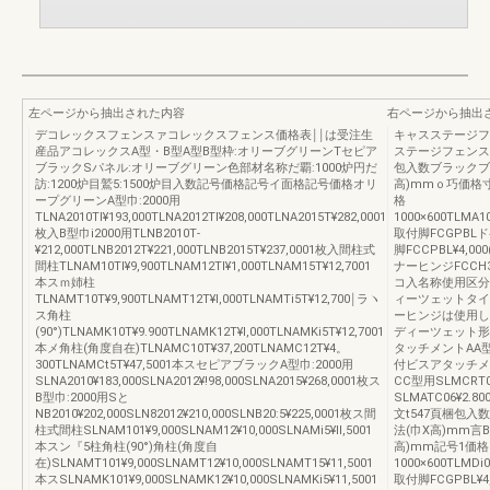
左ページから抽出された内容
右ページから抽出
デコレックスフェンスァコレックスフェンス価格表￨￨は受注生
キャスステージフ
産品アコレックスA型・B型A型B型枠:オリーブグリーンTセピア
ステージフェンス価
ブラックSパネル:オリーブグリーン色部材名称だ覇:1000炉円だ
包入数ブラックブ
訪:1200炉目鷲5:1500炉目入数記号価格記号イ面格記号価格オリ
高)mmｏ巧価格寸
ープグリーンA型巾:2000用
格
TLNA2010TI¥193,000TLNA2012TI¥208,000TLNA2015T¥282,0001
1000×600TLMA10
枚入B型巾i2000用TLNB2010T‐
取付脚FCGPBLド4
¥212,000TLNB2012T¥221,000TLNB2015T¥237,0001枚入間柱式
脚FCCPBL¥4,0
間柱TLNAM10TI¥9,900TLNAM12TI¥1,000TLNAM15T¥12,7001
ナーヒンジFCCH31
本スｍ姉柱
コ入名称使用区分
TLNAMT10T¥9,900TLNAMT12T¥l,000TLNAMTi5T¥12,700￨ラヽ
ィーツェットタイ
ス角柱
ーヒンジは使用しませ
(90°)TLNAMK10T¥9.900TLNAMK12T¥l,000TLNAMKi5T¥12,7001
ディーツェット形柱1本
本メ角柱(角度自在)TLNAMC10T¥37,200TLNAMC12T¥4。
タッチメントAA型用
300TLNAMCt5T¥47,5001本スセピアブラックA型巾:2000用
付ビスアタッチメン
SLNA2010¥183,000SLNA2012¥!98,000SLNA2015¥268,0001枚ス
CC型用SLMCRT0
B型巾:2000用Sと
SLMATC06¥2
NB2010¥202,000SLN82012¥210,000SLNB20:5¥225,0001枚ス間
文t547頁梱包
柱式間柱SLNAM101¥9,000SLNAM12¥10,000SLNAMi5¥ll,5001
法(巾X高)mm言
本スン『5柱角柱(90°)角柱(角度自
高)mm記号1価格
在)SLNAMT101¥9,000SLNAMT12¥10,000SLNAMT15¥11,5001
1000×600TLMDi0
本スSLNAMK101¥9,000SLNAMK12¥10,000SLNAMKi5¥11,5001
取付脚FCGPBL¥4