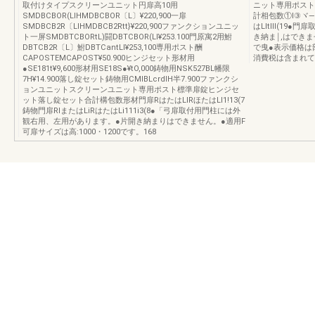
取付けタイプスクリーンユニット円扉高10用
ニット専用ポスト
SMDBCBOR(LlHMDBCBOR〔L〕¥220,900一扉
計相包数①l③ヾ―ク門
SMDBCB2R〔LlHMDBCB2Rtt}¥220,900ファンクションユニッ
はLltlll(1
ト一屏SMDBTCBORtL)闘DBTCBOR(Ll¥253.100門原寓2用鮒
き納ま￨,はできま
DBTCB2R〔L〕鮒DBTCantLl¥253,100専用ポスト酬
で曳●表示価格は
CAPOSTEMCAPOST¥50.900ヒンジセット形材用
消費税は含まれて
●SE181t¥9,600形材用SE18S●¥tO,000鋳物用NSK527BL幡限
7H¥14.900落し錠セット鋳物用CMlBLcrdlH半7.900ファンクシ
ョンユニットスクリーンユニット専用ポスト標準扉錠ヒンジセ
ット落し錠セット合計構包数形材門扉RはたはLlRほたはLl1!13(7
鋳物門扉RlまたはLiRはたはLi111i3(8●「弓扉取付用門柱には外
観右用、左用があります。●片開き納まりはできません。●適用F
可扉サイズは高:1000・1200です。168