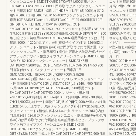
クションユニットSMDBTKA用DBTKA¥171,000専用ポスト
ニット同扉高10用S
EMCAttSTEmAPOST¥508900門扉取付けタイプスクリーンユニ
扉高12用SPfDC
ット円扉高10用SMDBmORtLl用HDBM〔Ll半165,400同屏高12
ョンユニット問扉高10
用SMDBCatい柵DBCmlLl¥165,400ファンクションユニット同
SMDCTCBatLl
扉宙10用SMDBTCAmlL〕棚DBTCAORILl¥197.600同扉高12用
EMCAPO軒¥50
SPjDBTCM〔LlHMDBTCR¥197,600専用ポスト
SE18S●¥10,0
EMCAPOSTEMCAPOST¥50。900ヒンジセット形材用●SE18H
鋳物用CPalBLC
半9,600形材用SE18S●¥10,000鋳物用職K527BLNSKW7H¥14,900
1200のみです。
落し錠セット鋳物用CMiBLCMiH¥7,900●適用門扉サイズは、門
れかをお選びくだ
扉高:1000、1200のみです。A型(横格子タイプ)本文:526頁EXス
くださt、一一一
クリーンユニット●相包内容○()内は門所取付けに付属ぎ重EXフ
M型●相包内容標
ァンクションユ三ット隅孫縮引●欄包内容部材名称記号価格セビ
(巾X高)mmホ
アプラックホワイト独立タイブスクリーンユニットSMDAKB鮒
扉 碑
DAKB¥182.100ファンクションユニットSMDATKB柵
700X10004HMMS
DATKB¥214,200専用ポスト日MCAPOSTEMCAPOST半50,900
200700×12008
門扉取付けタイプスクリーンユニット門扉高0用
37,3004SMMS0
SMDACBOR(L〕闘DAC30RtL)¥208,700円扉高2用
43。2006KHク¥
SMDACB2R(ほ)隅DACB2R〔り¥208,700ファンクションユニツ
P●48包内容1
ト円扉高0用SMDATC80RtL)鮒DATC80R(L〕¥240。900門扉高
アプラック700×10
12用SMDATCB2RtL)mDATCBatL)¥240。900専用ポスト
Fl扉C型ゐ嚇受扉
EMCAPOSTEMCAPOST¥50,900ヒンジセット形材用
号1価格700X9201P
●SE181t¥9,600形材用SE18S●半tO.000鋳物用NSX褐27BL職限
1001800×920PCM
7H¥14,900落し錠セット鋳物用CPj!BLCPjl‖¥7,900●外観右つけ元
¥62,1001700×￨1
はR左つり元はLです。B型(メッシュタイプ)￨‐￨￨1本文:52傾EXス
¥62,1001800×￨1
クリーンユニット●相包内客本体1本に力″ラケントセ/hlЭ()内は
2001700支52b「
門扉取付けに付属EXファンクションユニット隅魚僻解勢●相包内
1800×920PcuH0
客○()内は門扉取付けに付属部材名称記号価格セビアプラックホ
1700×11201PCu
ワイト独立タイプスクリーンユニットSMDBKB附
¥62,100800×l1
DBKB¥194,300ファンクションユニットSMDBTKB鮒
¥68,200R型錠(両
DBTKB¥226,500専用ポストEMCAPOSTEMCAPO軒¥50,900門扉
luKT2¥9,10