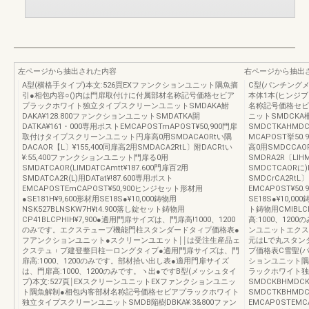
左ページから抽出された内容
右ページから抽出
A型(横格手タイプ)本文:526買EXファンクションユニット隅魚摘
C型(パンチング
引●相包内容○()内は門扉取付けに付属部材名称記号価格セビア
本体1本(ヒンジ
プラックホワイト独立タイプスクリーンユニットSMDAKA鮒
名称記号価格セビ
DAKA¥128.800ファンクションユニットSMDATKA開
ニットSMDCKA柵
DATKA¥161・000専用ポストEMCAPOSTmAPOST¥50,900門扉
SMDCTKAHMD
取付けタイプスクリーンユニット円扉高0用SMDACAORtい隅
MCAPOST挙5
DACAOR【L〕¥155,400同扉高2用SMDACA2RtL〕附DACRtい
高0用SMDCCAOR
¥:55,400ファンクションユニット門扉る0用
SMDRA2R〔Ll
SMDATCAOR(LlMDATCAmtt¥187.600門扉百2用
SMDCTCAORに)
SMDATCA2R(L)用DATat¥!87.600専用ポスト
SMDCrCA2RtL
EMCAPOSTEmCAPOST¥50,900ヒンジセット形材用
EMCAPOST¥50
●SE181H¥9,600形材用SE18S●¥10,000鋳物用
SE18S●¥10,0
NSK527BLNSKW7H¥t4.900落し錠セット鋳物用
ト鋳物用CMIBLC
CP41BLCPHlH¥7,900●適用門扉サイズは、門扉高!1000、1200
高:1000、12
のみです。エクステュープ機能門柱スタンダードタィプ価格表●
ンユニットエクス
フアンクションユニット●スクリーンユエット￨￨は受注生産品ェ
元はLで丸スタン
クステュ︲ブ建登整日柱一ロングタィプ●適用門扉サイズは、門
プ価格表C雪聖(パ
扉高:1000、1200のみです。部材拾い出し表●適用門扉サイズ
ションユニット隅
は、門扉高:1000、1200のみです。ヽ出●ですB型(メッシュタイ
ラックホワイト独
プ)本文:527頁￨EXスクリーンユニットEXファンクションユニッ
SMDCKBHMDC
ト隅魚解制●相包内客部材名称記号価格セビアプラックホワイト
SMDCTKBHMDC
独立タイプスクリーンユニットSMDB陥樹DBKA¥:3&800ファン
EMCAPOSTEM