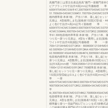
高雅門扉￨￨は受注生産品高高”雅門一扉雅門扉本
ピアブラックS寸法(巾X高)mn記号価格標 
600X9754SMCS06半47,200700X9754SMCS07
51.700600×54SMCS06¥51.700700×254SMCS07¥
相内標準扉:本体1枚、戸当り1本、落し錠￨セッ
元扉は、A型雄用しま孔(規格表132頁)C型‐紋・4
よく色C寸法(巾×高)m記号イ面格標 準 一
600X97514CMCS06¥43.000700X9754CMCS0701¥
4CMCS06¥46,900700×54CMCS072¥52.200800
半61.300包容相内準準扉:本体1枚、戸当り1本、
つり元一尿つり元扉は、A型をイ費用しま抗(規格表
ワイトH寸法(巾X高)闘記号価格標 準 一扉
700×12154HMDS0712¥54・800800X12154HMDS
60.500900×12154HMDS0912¥64.400700×1456
65.900800X14564HMDS08i4¥74,300900X14564
包容相内標準扉:本体1枚、戸当り1本、落し錠￨
扉つり元扉は、A型数用しま抗(規格表i32頁)セ
法(巾X高)mm標「700X25800×121514SMDS08!
1900×121514SMDS0912¥67.700標準扉:本体
落し錠￨セットつり元一扉つり元扉は、A型雄用し
132頁)D型⑤錠はGヨよく色C寸法(巾X高)m
準 一扉
600×9754CMDS0610¥43.000700×9754CMDS07!
900700X54CMDS0712¥52.200800×54CMDS0812
半
6t,300700×4564CMDS07i4¥62.700800X4564CM
包容標準扉:本体1枚、戸当り1本、落し錠￨セッ
元扉は、A型を使用しま抗(規格表132頁)ヽ出し
標準藤り扉つ一充錠門柱Ll丁ヒンシを式1掛整式
△口組個片開き用門柱式!11i3直付固定式1!13直付