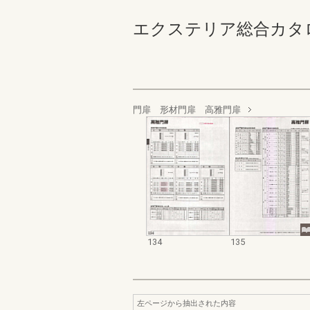
エクステリア総合カタログ規格
門扉 形材門扉 高雅門扉
134
135
左ページから抽出された内容