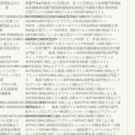
C型⑤錠はGセ
高雅門扉●外観右つり元用はR、左つり元用はLで名高雅門扉用錠
準 扉
金具価格表高雅門扉部材価格表名称色記号価格片開き用内外錠
半
Ｄ型アンパーDKl¥7.800ゴールドDKGl¥7.800ホワイト
57.500800×254SMCS08¥63.200900×54SMCS09¥67.500
DKHl¥7.800シリンダー錠Ｇ型アンバーGKl¥13.600ホワイト
トつり元扉つり
GKHl¥i3.600Ｐ型ダークブラウンPK,R(L)¥20.400グレー
4買⑤錠rよGヨ
PKFlR〔L¥20,400アイポリーホワイトPKHAlR¥20.400両開さ用
尿
内外錠Ｄ型アンバーDK2半0。900ゴールドDKG2¥0,900ホワイト
46.900600X25‐
DKH2¥0.900シリンダー錠Ｇ型アンバーGK2¥7.600ホワイト
X254CMCS08¥57.400900×254CMCS09
GKH2¥17.600Ｐ型ダークブラウンPK2R〔L〕半28.300グレー
落し錠￨セット
PKF2R(L)¥28,300アイポリーホワイトPKHA2R〔L¥28.300一一一
32頁)D型ホ
一一一古同”雅門一扉名称使用区分色粗号価格梱包内容柱式片開
き門柱７５ 角高:10用ホワイト4HPES0¥20,800門柱2本門柱
03'2!半
キャップ2ヨアンカー棒2本ヒンジセット2組セピアプラック
4HMDS0714半
4SPES0¥21.900こはく色4CPES¥18,900高:12用ホワイト
HMDS0914¥81,400
4HPES¥22,700セビアブラック4SPES2¥23.900こはく色
セットつり元一
4CPES¥20,700１００角高:14用ホワイト4HPFS4¥45,200セピア
ピアブラックS寸
ブラック4SPFS4¥46.600こはく色4CPFS半43,000両開さ門柱７
2準
５ 角高:10用ホワイト4HPEWi0¥26,600門柱2本門柱キャップ
1枚、戸当り1本、
2コアンカー棒2本ヒンジセット4組セピアプラック
ま孔(規格表
4SPEWi0¥27.900こはく色4CPEW10¥24,200高:12用ホワイト
m記号価格標
4HPEW12¥28,000セピアブラック4SPEW12平29.500こはく色
4CPEWi2¥25,300１００角高:14用ホワイ4HPFWi4¥49.700セピア
0¥46,900600×54CMDS0612¥46・
プラック4SPFWi4¥51.200こはく色4CPFW14¥47,800つり元一扉
¥57.400900X54CMDS0912
用門柱１００ 角高:10用ホワイ4HPHC10¥46.100門柱2本門
柱キャップ2コアンカー棒2本ヒンジセット4組セピアプラック
DS0814¥70.600900X4CMDS0914¥77,400
4SPHC10¥48,400こはく色4CPHC'0¥43,900高:12用ホワイ
トつり元扉つり
4HPHCi2¥49.200セピアプラック4SPHC12¥51.700こはく色
開き形式納まり
4CPHC12¥47.200直付式回定式ヒンジセツト片開き高t10・12用
込具埋金計数包
ホワイトGDHi¥4.900ヒンジセット2組錠受アンカー￨コセピアプ
調整式111i4両
ラックGDSi¥5.100こはく色GDi¥4,600片開き高:14用ホワイト