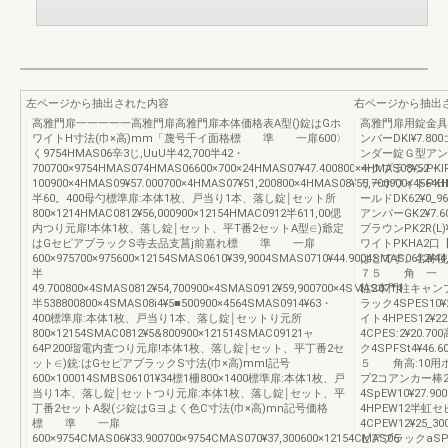
左ページから抽出された内容
右ページから抽出
高雅門扉一一一一一高雅門扉高雅門扉本体価格表A型()錠はGホ
高雅門扉用錠金具
ワイトH寸法(巾×高)mm「蔑号千イ面格標 準 一扉600〉
ンバーDKl¥7.80
く9754HMAS06辛3じ,UuU半42,700半42・
ンダー錠Ｇ型アンパー
700700×9754HMAS074HMAS06600×700×24HMAS07¥47.400800×4HMAS08¥52・
ークブラウンPKlR〔
100900×4HMAS09¥57.000700×4HMAS07¥51,200800×4HMAS08¥55,700900×4564
リーホワイトPKHA
半60。400母勺標準扉:本体1枚、戸当り1本、落し錠￨セット所
ールドDK62¥0_
800×1214HMAC0812¥56,000900×12154HMAC0912半611,00偲
アンパーGK2¥7.
内つり元扉!本体1枚、落し錠￨セット、平T番2セットA型∈)爺定
ブラウンPK2R(L)
はGセピアブラックS寺去品支菖j前嘉れ標 準 一扉
ワイトPKHA2口
600×975700×975600×12154SMAS0610¥39,9004SMAS0710¥44.9004SMAS0612¥44
はとです。名称使
半
７５ 角 一 １０
49.700800×4SMAS0812¥54,700900×4SMAS0912¥59,900700×4SMAS0714
柱2本門柱キャン
半538800800×4SMAS08i4¥5■500900×4564SMAS0914¥63・
ラック4SPES10¥
400標準扉:本体1枚、戸当り1本、落し錠￨セットり元所
イト4HPES12¥2
800×12154SMAC0812¥5&800900×121514SMAC09121ャ
4CPES:2¥20.
64P200瑠電内査つり元扉!本体1枚、落し錠￨セット、平丁番2セ
ク4SPFSt4¥46
ット∈)銃:はGセピアブラックS寸法(巾×高)mml記号
５ 角高:10用ホワ
600×100014SMBS06101¥34標1柵800×1400標準扉:本体1枚、戸
プ2コアンカー棒
当り1本、落し錠￨セットつり元扉:本体1枚、落し錠￨セット、平
4SpEW10¥27.9
丁番2セットA裂(ジ錠はGヨよく色C寸法(巾×高)mn記号価格
4HPEW12半虹セ
標 準 一扉
4CPEW12¥25_
600×9754CMAS06¥33.900700×9754CMAS070¥37,300600×12154CMAS06
ピアブラックaSPFW