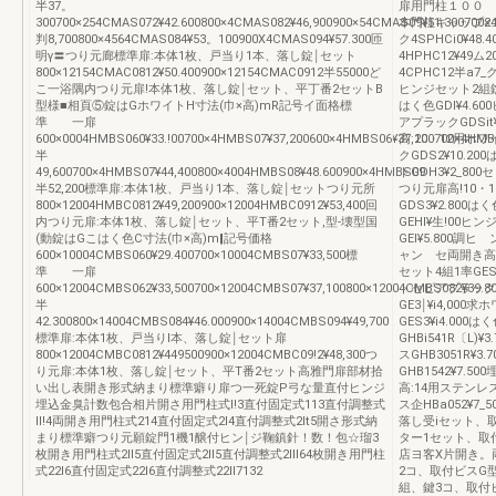
半37。
扉用門柱１００ 角高
300700×254CMAS072¥42.600800×4CMAS082¥46,900900×54CMAS09¥51.300700
本門柱キャップ2
判8,700800×4564CMAS084¥53。100900X4CMAS094¥57.300匝
ク4SPHCi0¥48
明γ〓つり元廊標準扉:本体1枚、戸当り1本、落し錠￨セット
4HPHC12¥49ム
800×12154CMAC0812¥50.400900×12154CMAC0912半55000ど
4CPHC12半a7_
こ一浴隅内つり元扉!本体1枚、落し錠￨セット、平丁番2セットB
ヒンジセット2組錠
型様■相頁⑤錠はGホワイトH寸法(巾×高)mR記号イ面格標
はく色GDl¥4.60
準 一扉
アプラックGDSit
600×0004HMBS060¥33.!00700×4HMBS07¥37,200600×4HMBS06¥37,200700×4HMB
高:10・12用ホワ
半
クGDS2¥10.2
49,600700×4HMBS07¥44,400800×4004HMBS08¥48.600900×4HMBS09
トGDH3¥2_800
半52,200標準扉:本体1枚、戸当り1本、落し錠￨セットつり元所
つり元扉高!10・1
800×12004HMBC0812¥49,200900×12004HMBC0912¥53,400回
GDS3¥2.800は
内つり元扉:本体1枚、落し錠￨セット、平T番2セット,型‐壊型国
GEHl¥生!00ヒ
(動錠はGこはく色C寸法(巾×高)m‖記号価格
GEl¥5.800
600×10004CMBS060¥29.400700×10004CMBS07¥33,500標
ャン セ両開き高:0
準 一扉
セット4組1率GE
600×12004CMBS062¥33,500700×12004CMBS07¥37,100800×12004CMBS082¥39.8
トセピアプラックGEH
半
GE3￨¥i4,000
42.300800×14004CMBS084¥46.000900×14004CMBS094¥49,700
GES3¥i4.000
標準扉:本体1枚、戸当りl本、落し錠￨セット扉
GHBi541R〔L
800×12004CMBC0812¥449500900×12004CMBC09!2¥48,300つ
スGHB3051R¥
り元扉:本体1枚、落し錠￨セット、平T番2セット高雅門扉部材拾
GHB1542¥7.
い出し表開き形式納まり標準癖り扉つ一死錠P弓な量直付ヒンジ
高:14用ステンレス
埋込金臭計数包合相片開さ用門柱式l!3直付固定式113直付調整式
ス企HBa052¥7_
ll!4両開き用門柱式214直付固定式2l4直付調整式2lt5開さ形式納
落し受iセット、取
まり標準癖つり元願錠門1機1醸付ヒン￨ジ鞠鎮針！数！包☆瑠3
ター1セット、取
枚開き用門柱式2ll5直付固定式2ll5直付調整式2lll64枚開き用門柱
店ヨ客X片開き。
式22l6直付固定式22l6直付調整式22ll7132
2コ、取付ビスG
組、鍵3コ、取付