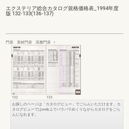
エクステリア総合カタログ規格価格表_1994年度
版 132-133(136-137)
門扉 形材門扉 高雅門扉
132
133
お探しのページは「カタログビュー」でごらんいただけます。カ
タログビューではweb上でパラパラめくりながらカタログをごら
んになれます。