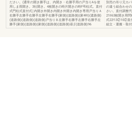
ださい。(通常の開き勝手は、内開き・右勝手用の戸当りAを使
別売の吊り元カバ
用しま雨開き。3社開き。4枚開きの時片開きの時F弔柱式。直付
の違う組合わせの
式門柱式直付式￨内開き外開き内開き外開き内開き専用戸当りＡ
さい。直付調整弐l
右勝手左勝手右勝手左勝手右勝手(家側)(道路側)(家4Rl)(遣路側)
21ll63枚開き用
(道路側)(道路側)(道路側)戸当りＢ左勝手右勝手左勝手右勝手左
式22!13②10
勝手(家側)(道路側)(家側)(道路側)(道路側)昼∬(道路側)96
組立・運搬・取付