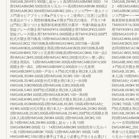
SMGA8L2W4半5.900落し錠セット高0用SMGA8M0¥8.0002・14
CMGA8L2W4¥5
用SMGA8M2¥8.500別売吊り元カバー高0用SMGA8R0¥l.800高2
2・4用SMGA8M
用SMGA8R2¥2.0004用SMGA8R4¥2.200ェクジス門︼一扉エクジ
CMGA8R0¥l,60
ス門扉セピアブラック用●戸当リセットご使用のご注意￨￨は受注
ジス門扉︼一一︼
生産品ホワイト用部材価格表●片開き門柱式の場合、戸当り1本
格表部材名称使用
は門柱に取りつけま曳部材名称使用区分露31・号価1格錠金具X
TMXKlX半16,0
型錠グレー片開き用TMXKlF¥16.000両開き用TMXK2F¥23,000Y
用TMYKlX¥16.
型錠グレー片開き用TMYKIF¥16.000両開き用TMYK2F¥23,000門
0用EMGAS0半2!・
柱式片開き用75角高:10用HMGAS0¥20,800高2用
EMGAS4¥46,6
HMGAS2¥22.700100角高4用HMGAS4¥45,20075角一高0用
EMGAW2¥29,5
HMGAW0¥26,600両開き用高2用HMGAW2¥28,000100角高4用
吉同0用EMCAC0¥
HMGAW4¥49,700つり元扉用100角高0用HMGAC0¥46.100一品2
EMGAC4¥55,
用HMGAC2¥49,200高4用HMGAC4¥53,200直付式やン整ン調ヒ
EMGA8BiS¥l.0
片開き用高0。12用HMGA8BIS¥ll.000高4用HMCA8B2S¥14,000
EMGA8B,W¥2.
両開き用一高0。2用HMGA8BIW¥12,000高Ⅲつり元扉用
Ａ門柱式片開き用(2
HMGA8B2W¥15,000一戸当りＡ門柱式片開き用(2本入)高:0用
EMGA8L3S2¥5
HMGA8L3S0¥4.600高2用HMGA8L3S2¥5.100一高4用
本入)高:10用EMGA8
HMGA8L3S4¥5,600直付式片開き用(1本入)一向0用
用EMGA8とiS4¥
HMGA8LS0¥29800高2用HMGA8LS2¥3,000高4用
EMGA8LiW0¥4.9
HMGA8LS4¥3.300門柱式両開き用(2本入)高0用
EMGA8LlW4¥5
HMGA8LW0¥4.600高2用HMGA8LW2¥5.100一局4用
EMGA8L4S0¥4.9
HMCA8LW4¥5,600戸当りＢ問柱式片開き用(2本入)高0用
EMGA8L4S4¥5
HMGA8L4S0¥48600高2用HMGA8L4S2¥5.100高4用HMGA8と
2S0¥2.700高:12
4S4¥5.600直付式片開き用(1本入)一高0用HMGA8L2S0¥2.800高
門柱式両開き用(2本
2用HMGA8L2S2¥3,000高4用HMGA8L2S4¥3,200門柱式両開き用
EMCA8L2W2¥5
(2本入)高0用HMGA8L2W0¥4.600高:2用HMGA8L2W2¥5,100
同0用SMGA8M0¥
高:14用HMCA8L2W4¥5.600落し錠セット高:10用
カバー古同0用EMGA
SMGA8M0¥8.000高:12・14用SMGA8M2¥8.500別売吊り元カバ
EMGA8R4¥2
ー高:10用HMGA8R0¥!.700高:12用HMCA8R2¥1.900高:14用
準扉つけ元扉錠F
HMGA8R4¥2,100の開き勝手は下表より必要な戸当りをお選びく
り元カバ‐合計梱包