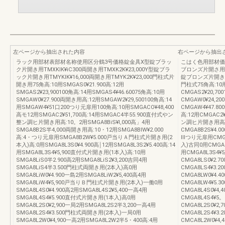
左ページから抽出された内容
右ページから抽出
ラック用部材表部材名称使用区分鶴3号価格錠金具X型錠ブラッ
こはく色用部材価
ク片開き用TMXKIK¥iC300両開き用TMXK2K¥23,000Y型錠ブラ
ブロンズ片開さ用TMX
ック片開き用TMYKlK¥16,000両開き用TMYK2K¥23,000門柱式片
錠ブロンズ片開き用T
開き用75角高:10用SMGAS0¥21.900高:12用
門柱式75角高:10用
SMGAS2¥23,900100角高:14用SMGAS4¥46.60075角高:10用
CMGAS2¥20,70
SMGAW0¥27.900両開き用高:12用SMGAW2¥29,500100角高:14
CMGAW0¥24,20
用SMGAW4¥51口200つり元扉用100角高:10用SMGACO¥48,400
CMGAW4¥47.80
高モ12用SMGAC2¥51,700高:14用SMGAC4半55.900直付式やン
高:12用CMGAC2
整ン調ヒ片開き用高:10。2用SMGA8BiS¥l,000高」4用
ン調ヒ片開き用高:10
SMGA8B2S半4,000両開き用高:10・12用SMGA8BIW¥2.000
CMGA8B2S¥4.
高:4・つり元扉用SMGA8B2W¥5.000戸当りＡ門柱式片開き用(2
Ⅲつり元扉用CMG
本入)高:0用SMGA8L3S0¥4.900高￨12用SMGA8L3S2¥5.400高:14
入)古同0用CMGA8L
用SMGA8L3S4¥5,900直付式片開き用(1本入)高:10用
用CMGA8L3S4
SMGA8LiS0半2.900高2用SMGA8LiS2¥3,200吉同4用
CMGA8LS0¥2.7
SMGA8LiS4半3.500門柱式両開き用(2本入)高0用
CMGA8LS4¥3.
SMGA8LiW0¥4.900一島2用SMGA8LiW2¥5,400高4用
CMGA8LW0¥4.4
SMGA8LiW4¥5,900戸当りＢ門柱式片開き用(2本入)一働0用
CMGA8LW4¥5
SMGA8L4S0¥4.900高2用SMGA8L4S2¥5,400一高4用
CMGA8L4S0¥4,
SMGA8L4S4¥5.900直付式片開き用(1本入)高0用
CMGA8L4S4¥
SMGA8L2S0¥2,900一局2用SMGA8L2S2半3,200一高4用
CMGA8L2S0¥2
SMGA8L2S4¥3.500門柱式両開き用(2本入)一局0用
CMGA8L2S4¥
SMGA8L2W0¥4,900一高2用SMGA8L2W2半5・400高:4用
CMCA8L2W0¥4,