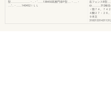
型……………………………・…・`………138450高雅門扉P型……・……・
岳フェンスB型……
……'…・………140452ＩＬＬ
ゆ……………312峻
︲惚７４。７４２
４醐２７︲２６。
９本文
31831331431131