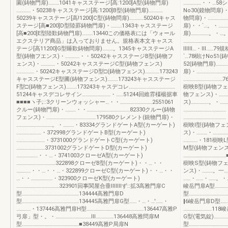
園(鋳物門扉)………1041キャスステージ[高:1200]A型(鋳物門扉)
……………・・…58
…………・50238キャスステージ[高:1200]B型(鋳物門扉)…………
No30(鏡物問扉)・
50239キャスステージ[高!1200]C型(鋳物問扉)…………50240キャス
物問扉)・……………
ステージ[高■200]D型陸罫鋳物門扉)・………1343キャスステージ
扉)・・`…。・……
[高■200]E型陸歎鋳物門扉)………13440この価格表には「ウォール
扉)……………。・…
エクステリア商品」は入っておりません。規格表本文キャスス
……………………………
テージ[高11200]G型睡歎鋳物問扉)………。1345キャスステージA
ⅢⅢ…・Ⅲ……79規
型(鋳物フエンス)・…………・・50242キャスステージB型(鋳物フ
`…78樹けNo51(
ェンス)・…………・50242キャスステージC型(鋳物フェンス)
52(鋳物門扉)……
……………・50242キャスステージD型□(鋳物フェンス)…………173243
扉)・…………………
キャスステージE型圃(鋳物フェンス)………173243キャスステージ
……………………………
F型□(鋳物フェンス)………173243キャスデコレ…………………………………
樹映B型(鋳物フェン
51244キャスデコレサイン……………………・……51244回維雰橿楊据車
物フェンス)・………
■■■■ヽ子;::3クリーンウォッシャー…・・………………………2551061
ス)……………。・…
クルー(鋳物門扉)・………・・………………………………82330クルー(鋳物
…………………………
フェンス)・……………………………………179580クレメント(銃物門扉)・
……………………………
…………………………。・………・83334グランドゲートA型(カーゲート)
樹映I型(鋳物フェン
…………………・372998グランドゲートB型(カーゲート)
ス)・………・………
……………………・3731000グランドゲートC型(カーゲート)
…………・181樹映
……………………3731002グランドゲートD型(カーゲート)
M型(鋳物フェンス)
………………・・…・3741003クローゼA型(カーゲート)
……………………………
……………………………322898クローゼB型(カーゲート)・・…・・
樹映S型(鋳物フェン
…………・・…・・…・322899クローゼC型(カーゲート)・・…・・
ンス)・………。一…
…・・………………・323900クローゼK型(カーゲート)
……・……・……。・
………………………………323901回事関屋合垂IIIIIIIず::拡3高雅門扉C
峻岳門扉A型…………
型…………………………………………134444高雅門扉D
型…………………………
型…………………………………………134445高雅門扉G型……・…・…'……・
‖6峻岳門扉D型……
…………・137446高雅門扉H型…………………………………………136447高雅P
……………………118
弓扉」型・。・…………………………Ⅲ……………136448高雅問扉M
G型(電気錠)…………
型…………………………………………■38449高雅P局扉N
型…………………………