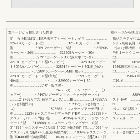
左ページから抽出された内容
右ページから抽出
51〕程予‖隠日震ョl規格表本文カーゲートレイラ…………………………
商品名をアイウエ
324904カーゲート9型……………………………326913カーゲート10
ンル●規格表頁→
型…………………………326912カーゲート18型…………………………・325906
で抗□は増機種・
カーゲート26型…………………………・325908カーゲート30A
P型オートクローザ
型…………………………327911カーゲート30B型(水平パンタ)…………………
型………………………
327910カーゲート30C型(ハンガー)………………・328914カーゲー
ザ…………………14
ト30D型(ハンガー)………………・328914カーゲート30L型(傾斜)
196628高雅フェ
………………………,・…328915カーゲー南oM型(規子)………………………
型……………・……・
328916カーゲート30N型(角地)・…………………329917カーゲート
………………'1986
40A型……………………………・・……・329909カーゲート32
二段塀……………………
型……………………………3801014風見鶏・
……………………………
………………………………………………………247752ガーデンファニチャー(チ
…………………………
ェアー)…………・・249764ガーデンファニチャー(テーブル)・
………………………33
…………249765カフス(鋳物フェンス)………Ⅲ………………………178557カ
ストHA型Ⅲ…………
ンヌ(鋳物問扉)…………………………………………71296カンヌ(鋳物フェン
□…………………………
ス)……………………………………・182565キャスステージアーテ門柱A
ポストKS型躍卜……
型……………52234キャスステージアーチ門柱B型……………53235キャ
型…………………………
スステージアーチ門柱C型……………54236キャスステージウイング
ステムルーフ…………
ゲートB型………311868キャスステージウイングゲートC型………・
…………………………
311868キャスステージC型[高!1400距園(鋳物門扉)………1038キャ
……………………………
スステージD型[高■400亜図(鋳物門扉)………1039キャスステージE
ャトー(鋳物フェン
型[高■400距∃(鋳物問扉)………1040キャスステージF型[高■400距
…………………………