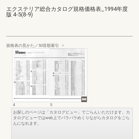
エクステリア総合カタログ規格価格表_1994年度
版 4-5(8-9)
規格表の見かた／50音順索引
4
5
お探しのページは「カタログビュー」でごらんいただけます。カ
タログビューではweb上でパラパラめくりながらカタログをごら
んになれます。