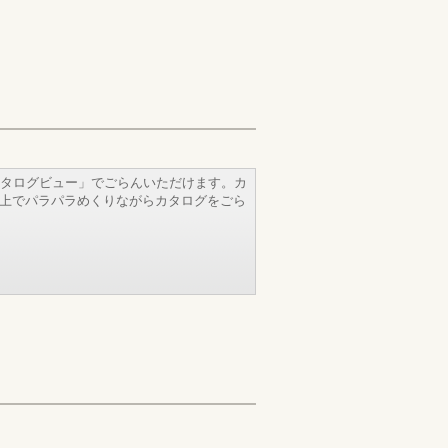
タログビュー」でごらんいただけます。カ
b上でパラパラめくりながらカタログをごら