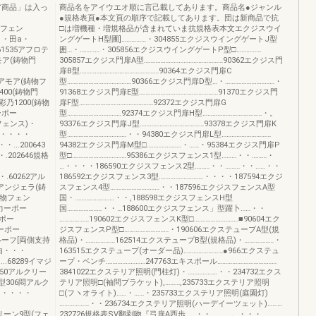
ア商品」は入っ
商品名をアイウエオ順に言己載してあります。商品名●ジャンル
●規格表頁●本文頁の順序で記載してあります。団は新商品で抗
ス(鋳物フェン
□は増機種・増規格品が含まれていま抗規格表本文エクジスウイ
・田a・
ングゲートH型圃]……………・304855エクジスウイングゲートJ型
161535アフロテ
囲…・…………・305856エクジスウイングゲートP型□……………
66アモア(鋳物門
305857エクジス門扉A型…………………………………………90362エクジス門
扉B型…………………………………………90364エクジス門扉C
2アモア(鋳物フ
型…………………………………90366エクジス門扉D型…・…………………………・
乃1400(鋳物門
91368エクジス門扉E型…………………………………………91370エクジス門
やの彩乃1200(鋳物
扉F型………………………………………92372エクジス門扉G
カーポー
型……………………………92374エクジス門扉H型………………………………・。
型(フェンス)・
93376エクジス門扉J型…………………………………93378エクジス門扉K
ス)・・・・・
型………………………………・・94380エクジス門扉L型…………………………
・・...200643
94382エクジス門扉M型□…………………・……・95384エクジス門扉P
・.202646規格
型□……………………………95386エクジスフェンス1型………・・………・
…・・・・186590エクジスフェンス2型………・・………・・……・・
60262アル
186592エクジスフェンス3型………………………・・・・187594エクジ
8アンジェラ(鋳
スフェンス4型…………………………・・187596エクジスフェンスA型
ラ(鋳物フェン
国・……………………・・,188598エクジスフェンスH型
ー(力ーポー
国…………………・・…188600エクジスフェンス」型躍卜……・・
力ーポー
………………190602エクジスフェンスK型□………………………■90604エク
カーポー
ジスフェンスP型□………………………・190606エクステューブA型(規
チルーフ[両側支持
格品)・………………162514エクステュープB型(規格品)・………………・
陸自由・・・
163515エクステュープ(オーダー品)……………………●966エクステュ
.......68289イマジ
ープ・ベンチ……………………247763エキスポール………………………………
74550アルクリー
3841022エクステリア照明(門柱灯)・………………・・234732エクス
ートA型306悶アルク
テリア照明□(袖問プラケット),………,235733エクステリア照明
・・・・・
□(フヽオライト)……・……・235733エクステリア照明(庭園灯)
………………・・236734エクステリア照明(ハーデイーツェット)………
クリーン9型(フェ
232726規格表SV翻剥吻『弓扉A西歩……・・…………。・・・…………