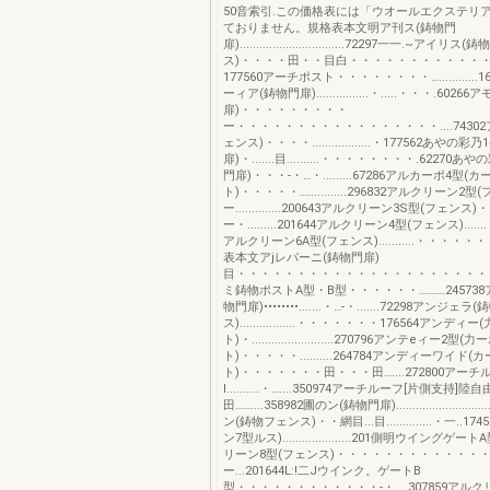
50音索引.この価格表には「ウオールエクステリ
ておりません。規格表本文明ア刊ス(鋳物門
扉)................................72297一一.~アイリ
ス)・・・・田・・目白・・・・・・・・・・・・
177560アーチポスト・・・・・・・・…............
ーィア(鋳物門扉)................・.....・・・.602
扉)・・・・・・・・・
ー・・・・・・・・・・・・・・・・・....7430
ェンス)・・・・..................・177562あやの彩
扉)・.......目..........・・・・・・・・.62270あ
門扉)・・・-・…・.........67286アルカーポ4型(
ト)・・・・・…............296832アルクリーン2
ー..............200643アルクリーン3S型(フェン
ー・.........201644アルクリーン4型(フェンス).......
アルクリーン6A型(フェンス)...........・・・・・・
表本文アjレバーニ(鋳物門扉)
目・・・・・・・・・・・・・・・・・・・・・・.
ミ鋳物ポストA型・B型・・・・・・……….24573
物門扉)••••••••.......・…-・.......72298アンジェ
ス).................・・・・・・・176564アンディ
ト)・.........................270796アンテeィー2型(
ト)・・・・・..........264784アンディーワイド(
ト)・・・・・・・田・・・田…....272800アー
l..........・…....350974アーチルーフ[片側支持]
田……....358982圃のン(鋳物門扉).........................
ン(鋳物フェンス)・・網目...目..............・一..1
ン7型ルス).....................201側明ウイングゲ
リーン8型(フェンス)・・・・・・・・・・・・
ー...201644L:!二Jウインク。ゲートB
型・・・・・・・・・・・・-・....307859アル