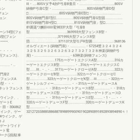
Ⅲ・……80SVダ予4勿P弓扉B査旦・…………………………………………80SV
(フェン
鋳物P弓扉C型・…………………………………………80SV鋳物門扉D型
(フェン
□……………………………………80SV鋳物門扉E型□・…………………………………
フェン
80SV鋳物門扉F型□……………………80SV鋳物門扉G型固……………………
81SV鋳物門扉H型□……………………81SV鋳物門扉」型□……………………
81囲遥ワ酬卦IIIIII電9833?大型『弓扉B
リーン14型(フェ
型……………………………………………369993大型フェンスB型・
15型(フェン
……………………………………,371995大型フェンスR型
••••.
団…………………………………371137大型引戸R型囲…………………………368136
オルヴィエート(鋳物門扉)・…………………・57254埜３２４３２４
ス)・・・・・
３２５３２５３２６３２６３２７３２７３２８神楽(鋳物P弓
(フェンス)..
扉)・…………………………………………・63神楽(鋳物フェンス)
…………………………………175カーゲートエクジスA型……………………316カ
・………..…・…
ーゲートエクジスB型…………………・…316カーゲートエクジスC
型………Ⅲ…・…・……317カーゲートクローゼA型……………………322カ
ト門扉2
ーゲートクローゼB型……………………322カーゲートクローゼC
ントフェンスA
型……………………323カーゲートクローゼK型……Ⅲ……………・323カー
ンスB型・・・
ゲートシルフィー……………………・・315カーゲートデュースA
アルネットフェンス
型…………………・・318カーゲートデュースB型…………………・・318カ
ー
ーゲートデュースC型…………………・・319カーゲートデュースD
8ウインク、、
型…………………・・319カーゲートデュースE型…………・1・……・・
ク。ゲートE
320カーゲートデュースF型……………………320カーゲートデュースK
田・306862
型…………………・。
863ウインク。ゲー
321272558885886887898899900901902890891892893894890々！
864ウインク。ゲ
ートJ
インク。ゲートワイド
ゲート電
"¥ーク(2段駐車