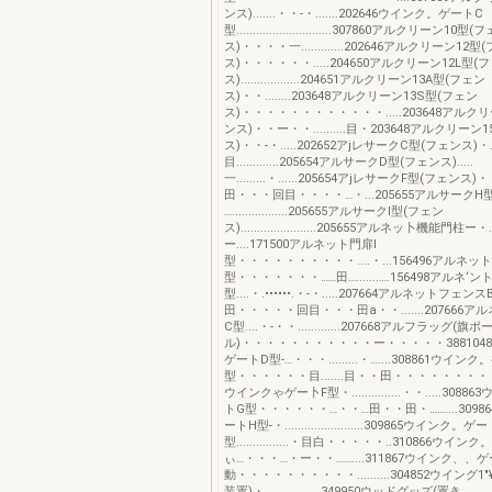
ンス).......・・-・.......202646ウインク。ゲートC
型.............................307860アルクリーン10型
ス)・・・・一.............202646アルクリーン12型
ス)・・・・・・.....204650アルクリーン12L型(
ス)..................204651アルクリーン13A型(フェン
ス)・・........203648アルクリーン13S型(フェン
ス)・・・・・・・・・・・・.....203648アルク
ンス)・・ー・・..........目・203648アルクリーン
ス)・・-・.....202652アjレサークC型(フェンス)・.••
目.............205654アルサークD型(フェンス).....
一.........・......205654アjレサークF型(フェン
田・・・回目・・・・…・...205655アルサークH型
….................205655アルサークI型(フェン
ス).......................205655アルネッ卜機能門柱ー
ー....171500アルネット門扉l
型・・・・・・・・・・....・...156496アルネッ
型・・・・・・・……田….......….156498アルネ‘
型....・.••••••.・-・.....207664アルネットフェ
田・・・・・回目・・・田a・・.......207666
C型....・-・・.............207668アルフラッグ(旗ポ
ル)・・・・・・・・・・・ー・・・・・388104
ゲートD型-…・・・.........・…....308861ウイン
型・・・・・・目.......目・・田・・・・・・・・・
ウインクゃゲー卜F型・...............・・.....308
トG型・・・・・・…・・…田・・田・……....309
ートH型-・........................309865ウインク。ゲ
型................・目白・・・・・..310866ウ
ぃ…・・・…・ー・・……....311867ウインク、、
動・・・・・・・・・・..........304852ウイング1
装置)・.................349950ウッドグッズ(置き