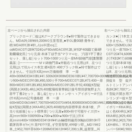
左ページから抽出された内容
右ページから抽出
プリックロード〇錠はKグークブラウンB●特寸製作はできませ
カンヌ■￨￨1本文
ん。MDA09,OB!¥69,200WO玉里雪里_■半OL費00耕:冊争ギ;
できません。寸法
梢:MDA0912B‐¥81,J⊇o叫普eq三
600×1250MDL061
∞MDAC0712BI¥7324QoP80oMDAC0912B_W92P400鵡て蘇i騨
つり元一扉700×1
勤爾襴史民￨つり元扉:本体丁頑予当"マラマ=iセ、ブ(容1平丁番2
C0712G¥74,60
セット、落し錠￨セット700×1000つり元一扉MV錆物門扉[藁襲襲
さ)TKB2¥17,
義韮:::]一一一一一一ＭＶ鋳物門扉●外観右つり元用はR、左つり
つり元扉!本体1
元用はLで坑ルイス本文:郷4頁巾:400ブラックBL●特寸製作はで
し錠￨セットMV
きません。寸法(巾X高)mm万価格標 準 一扉
はR、左つり元用
400×000MDE0410BL¥41.500600X000MDE0610BL¥47,700700×000MDE0710BL¥54,8
称使用区分色記号
つ900×MDEC0910BL¥80,500り手700×MDEC0712BL¥73.400一扉
掛錠Ｂ 型 錠片開
800×MDEC0812BL¥82,800900×MDEC0912BL半92,400錠K型錠
ルトミントアンパーB
(両開き)KKBL4R(L)¥29,400鴛堰程葦華銘計接号彗排拶無野ま六
色BK2¥7,700ア
容平丁番2セット、落し錠￨セットｋｒンやヽヽアイポリーA寸法
Ｆ型錠片開き用アンバ
(巾X高)mm記号価格標 準 一扉
シリンダー錠Ｋ型
600×MDD06OA¥47,700700×MDD07OA¥54,800800XMDD08OA¥62,200600XMDD062A
¥23,700こはく色K
錠K型錠(両開き)KKA4R(L)¥29,400相包内容標準扉:本体1枚、戸
イポリーKKA3R(L
当り化粧板￨セット標準扉￨つり元扉●800×特寸可能サイズ(巾×
はく色KK4R(L)¥2
高)mm900×1000900×●700×●800×●900×寸法￨(巾X
KKA4R(L)¥2
高)mml400×1000MDE0410HI¥41み輛標85厳而00軸bE0810H千
LKH3R(L)¥23,
覇茅而準ギ!!×￨!!!.里PE!?!?里_ず空里聖聖,499挙ツ即__MD194!2
LKH4RtL〕半29
単_土¥52,7001罪600×1200MDE0612HI¥57,200ユ興_益塑里__叫
ンバーSKl¥0,9