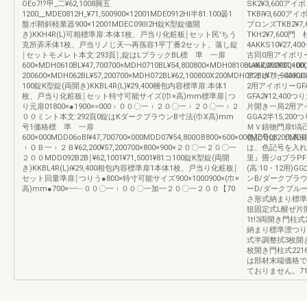
OEo7!?甲_二¥62,1008興五
SK2¥3,600ア
1200__MDE0812H_¥71,500900×12001MDE0912Hl半81.100曇1
TKBI¥3,600アイ
盤ボ鞘斜軽業器900×12001MDEC09Ⅲ2H錠K型錠価開
ブロンズTKB2¥7,
き)KKH4R(L)可相標準扉:本体1枚、戸当り化粧板￨セット民'ちう
TKH2¥7,600
克所弄禾体1枚、戸当リノじ天￢再孫容1平丁番2セット、落し錠
4AKKS10¥27,
￨セットモメレト本文:293頁￨,錠はLブラックBL標 準 一扉
古同0用アイポリー4
600×MDH0610BL¥47,700700×MDH0710BL¥54,800800×MDH0810BL¥62,200900×0
4AKKWi2¥31,1
200600×MDH062BL¥57,200700×MDH072BL¥62,100800X200MDH082BL¥71,50090
アイボリー4AKJ
100錠K型錠(両開き)KKBL4R(L)¥29,400梱包内容標準扉:本体1
2用アイポリーGFA
枚、戸当り化粧板￨セット特寸可能サイズ(巾×高)mm標準扉￨つ
GFA2¥12,400
り元扉01800×●1900×=000︲００〇一︲２０〇一︲２０〇一︲２
片開き一局2用アイ
００ミント本文:292頁0錠はKダークブラウンB寸法(巾X高)mm
GGA2半15,20
号1価格標 準 一扉
ＭＶ錆物門扉t塙
600×000MDD06oBI¥47,700700×000MDD07¥54,800OB800×600×000MDD08200MDD
色記号は、代表例
︲ＯＢ一︲２Ｂ¥62,200¥57,200700×800×900×２０〇一２０〇一
は、色記号を入れ替
２００MDD092B2B￨¥62,1001¥71,5001¥81コ100錠K型錠(両開
里』畳ジαブラP
き)KKBL4R(L)i¥29,400相包内容標準扉1本体1枚、戸当り化粧板￨
(高:10・12用
セット回量準扉￨つりう●800×特寸可能サイズ900×1000900×(巾×
ンB/ダークブラウ
高)mm●700×一﹂００〇一︲００〇一加一２０〇一２００【70
ーD/ダークブル
さ形式納まり標準
狙固定式L醒ぜ片開
1t!3両開き門柱式
納まり標準漂つり
式半調整拭3枚開き
枚開き門柱式221
は部材末端価格で
ておりません。7